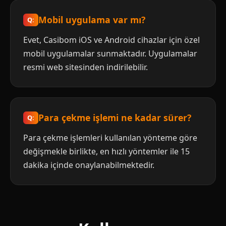
Mobil uygulama var mı?
Evet, Casibom iOS ve Android cihazlar için özel
mobil uygulamalar sunmaktadır. Uygulamalar
resmi web sitesinden indirilebilir.
Para çekme işlemi ne kadar sürer?
Para çekme işlemleri kullanılan yönteme göre
değişmekle birlikte, en hızlı yöntemler ile 15
dakika içinde onaylanabilmektedir.