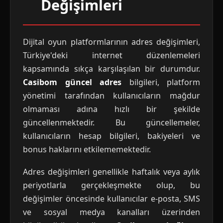
Değişimleri
Dijital oyun platformlarının adres değişimleri,
Türkiye'deki internet düzenlemeleri
kapsamında sıkça karşılaşılan bir durumdur.
Casibom güncel adres
bilgileri, platform
yönetimi tarafından kullanıcıların mağdur
olmaması adına hızlı bir şekilde
güncellenmektedir. Bu güncellemeler,
kullanıcıların hesap bilgileri, bakiyeleri ve
bonus haklarını etkilememektedir.
Adres değişimleri genellikle haftalık veya aylık
periyotlarla gerçekleşmekte olup, bu
değişimler öncesinde kullanıcılar e-posta, SMS
ve sosyal medya kanalları üzerinden