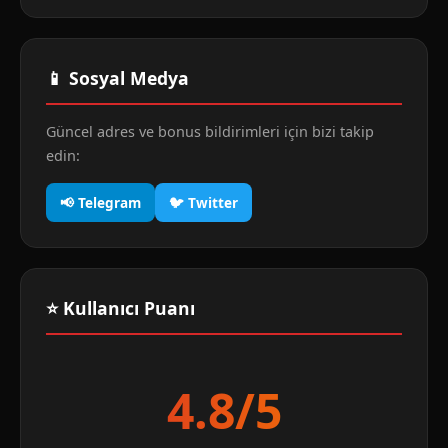
📱 Sosyal Medya
Güncel adres ve bonus bildirimleri için bizi takip
edin:
📢 Telegram
🐦 Twitter
⭐ Kullanıcı Puanı
4.8/5