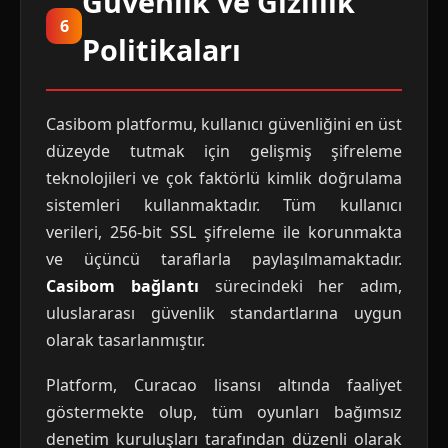
Güvenlik ve Gizlilik
6
Politikaları
Casibom platformu, kullanıcı güvenliğini en üst
düzeyde tutmak için gelişmiş şifreleme
teknolojileri ve çok faktörlü kimlik doğrulama
sistemleri kullanmaktadır. Tüm kullanıcı
verileri, 256-bit SSL şifreleme ile korunmakta
ve üçüncü taraflarla paylaşılmamaktadır.
Casibom bağlantı
sürecindeki her adım,
uluslararası güvenlik standartlarına uygun
olarak tasarlanmıştır.
Platform, Curacao lisansı altında faaliyet
göstermekte olup, tüm oyunları bağımsız
denetim kuruluşları tarafından düzenli olarak