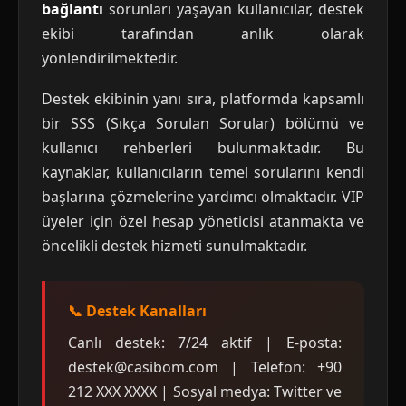
bağlantı
sorunları yaşayan kullanıcılar, destek
ekibi tarafından anlık olarak
yönlendirilmektedir.
Destek ekibinin yanı sıra, platformda kapsamlı
bir SSS (Sıkça Sorulan Sorular) bölümü ve
kullanıcı rehberleri bulunmaktadır. Bu
kaynaklar, kullanıcıların temel sorularını kendi
başlarına çözmelerine yardımcı olmaktadır. VIP
üyeler için özel hesap yöneticisi atanmakta ve
öncelikli destek hizmeti sunulmaktadır.
📞 Destek Kanalları
Canlı destek: 7/24 aktif | E-posta:
destek@casibom.com | Telefon: +90
212 XXX XXXX | Sosyal medya: Twitter ve