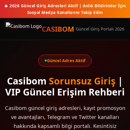
🔥 2026 Güncel Giriş Adresleri Aktif | Anlık Bildirimler İçin
Sosyal Medya Kanallarını Takip Edin
CASIBOM
Güncel Giriş Portalı 2026
Güncel Adres Aktif
Casibom
Sorunsuz Giriş
|
VIP Güncel Erişim Rehberi
Casibom güncel giriş adresleri, kayıt promosyon
ve avantajları, Telegram ve Twitter kanalları
hakkında kapsamlı bilgi portalı. Kesintisiz