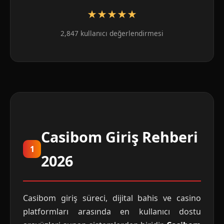
★★★★★
2,847 kullanıcı değerlendirmesi
Casibom Giriş Rehberi
1
2026
Casibom giriş süreci, dijital bahis ve casino
platformları arasında en kullanıcı dostu