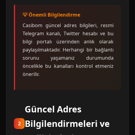
💡 Önemli Bilgilendirme
Casibom güncel adres bilgileri, resmi
Telegram kanalı, Twitter hesabı ve bu
bilgi portalı üzerinden anlık olarak
paylaşılmaktadır. Herhangi bir bağlantı
sorunu yaşamanız durumunda
öncelikle bu kanalları kontrol etmeniz
önerilir.
Güncel Adres
Bilgilendirmeleri ve
2