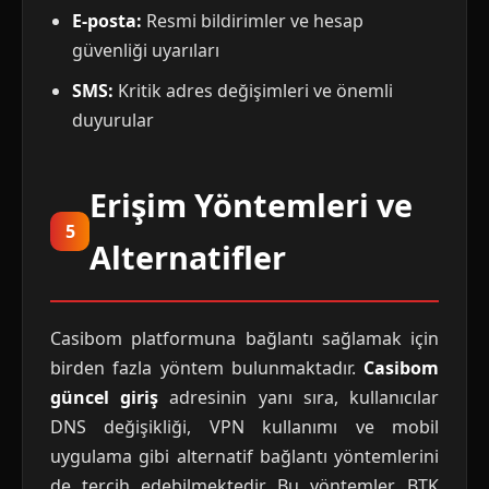
E-posta:
Resmi bildirimler ve hesap
güvenliği uyarıları
SMS:
Kritik adres değişimleri ve önemli
duyurular
Erişim Yöntemleri ve
5
Alternatifler
Casibom platformuna bağlantı sağlamak için
birden fazla yöntem bulunmaktadır.
Casibom
güncel giriş
adresinin yanı sıra, kullanıcılar
DNS değişikliği, VPN kullanımı ve mobil
uygulama gibi alternatif bağlantı yöntemlerini
de tercih edebilmektedir. Bu yöntemler, BTK