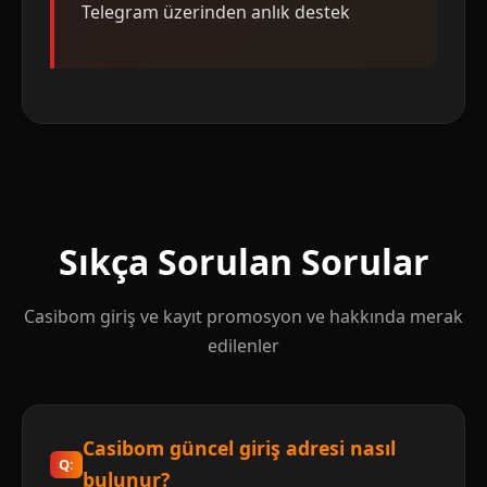
Telegram üzerinden anlık destek
Sıkça Sorulan Sorular
Casibom giriş ve kayıt promosyon ve hakkında merak
edilenler
Casibom güncel giriş adresi nasıl
bulunur?