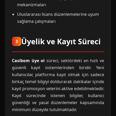
mekanizmaları
Uluslararası lisans düzenlemelerine uyum
sağlama çalışmaları
Üyelik ve Kayıt Süreci
3
Casibom üye ol
süreci, sektördeki en hızlı ve
güvenli kayıt sistemlerinden biridir. Yeni
kullanıcılar, platforma kayıt olmak için sadece
birkaç temel bilgiyi doldurarak dakikalar içinde
kayıt promosyon velerini aktive edebilmektedir.
Kayıt sürecinde istenen bilgiler, kullanıcı
güvenliği ve yasal düzenlemeler kapsamında
minimum düzeyde tutulmaktadır.