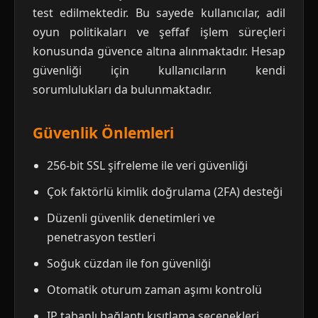
test edilmektedir. Bu sayede kullanıcılar, adil
oyun politikaları ve şeffaf işlem süreçleri
konusunda güvence altına alınmaktadır. Hesap
güvenliği için kullanıcıların kendi
sorumlulukları da bulunmaktadır.
Güvenlik Önlemleri
256-bit SSL şifreleme ile veri güvenliği
Çok faktörlü kimlik doğrulama (2FA) desteği
Düzenli güvenlik denetimleri ve
penetrasyon testleri
Soğuk cüzdan ile fon güvenliği
Otomatik oturum zaman aşımı kontrolü
IP tabanlı bağlantı kısıtlama seçenekleri