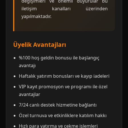
değişimleri ve önemli duyurular bu
iletişim kanalları üzerinden
yapılmaktadır.
Üyelik Avantajları
%100 hoş geldin bonusu ile başlangıç
avantajı
Haftalık yatırım bonusları ve kayıp iadeleri
VIP kayıt promosyon ve programı ile özel
avantajlar
7/24 canlı destek hizmetine bağlantı
Özel turnuva ve etkinliklere katılım hakkı
Hızlı para yatırma ve çekme işlemleri