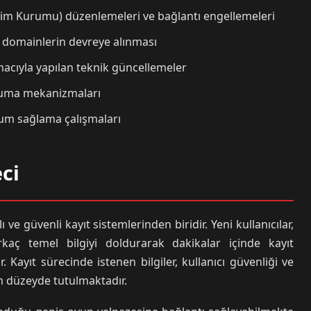
tişim Kurumu) düzenlemeleri ve bağlantı engellemeleri
i domainlerin devreye alınması
amacıyla yapılan teknik güncellemeler
koruma mekanizmaları
yum sağlama çalışmaları
eci
 ve güvenli kayıt sistemlerinden biridir. Yeni kullanıcılar,
kaç temel bilgiyi doldurarak dakikalar içinde kayıt
 Kayıt sürecinde istenen bilgiler, kullanıcı güvenliği ve
 düzeyde tutulmaktadır.