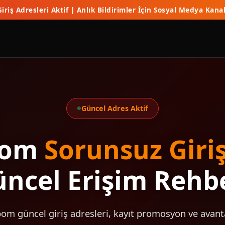
iriş Adresleri Aktif | Anlık Bildirimler İçin Sosyal Medya Kanal
Güncel Adres Aktif
bom
Sorunsuz Giri
ncel Erişim Rehb
om güncel giriş adresleri, kayıt promosyon ve avanta