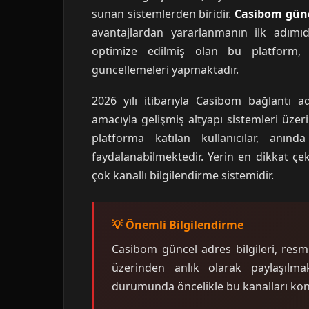
sunan sistemlerden biridir.
Casibom günc
avantajlardan yararlanmanın ilk adımıdı
optimize edilmiş olan bu platform,
güncellemeleri yapmaktadır.
2026 yılı itibarıyla Casibom bağlantı 
amacıyla gelişmiş altyapı sistemleri üze
platforma katılan kullanıcılar, anı
faydalanabilmektedir. Yerin en dikkat çekic
çok kanallı bilgilendirme sistemidir.
💡 Önemli Bilgilendirme
Casibom güncel adres bilgileri, resmi
üzerinden anlık olarak paylaşılma
durumunda öncelikle bu kanalları kont