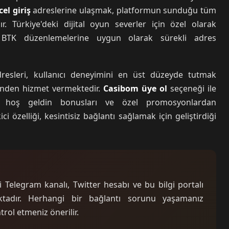
el giriş
adreslerine ulaşmak, platformun sunduğu tüm
r. Türkiye'deki dijital oyun severler için özel olarak
 BTK düzenlemelerine uygun olarak sürekli adres
adresleri, kullanıcı deneyimini en üst düzeyde tutmak
rinden hizmet vermektedir.
Casibom üye ol
seçeneği ile
nda hoş geldin bonusları ve özel promosyonlardan
i özelliği, kesintisiz bağlantı sağlamak için geliştirdiği
 Telegram kanalı, Twitter hesabı ve bu bilgi portalı
ktadır. Herhangi bir bağlantı sorunu yaşamanız
rol etmeniz önerilir.