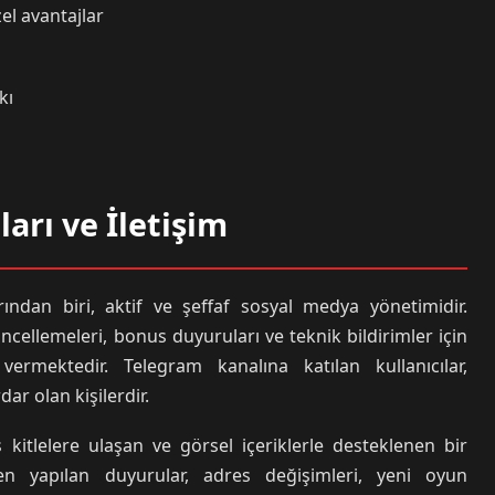
el avantajlar
kı
arı ve İletişim
ndan biri, aktif ve şeffaf sosyal medya yönetimidir.
ncellemeleri, bonus duyuruları ve teknik bildirimler için
 vermektedir. Telegram kanalına katılan kullanıcılar,
r olan kişilerdir.
kitlelere ulaşan ve görsel içeriklerle desteklenen bir
den yapılan duyurular, adres değişimleri, yeni oyun