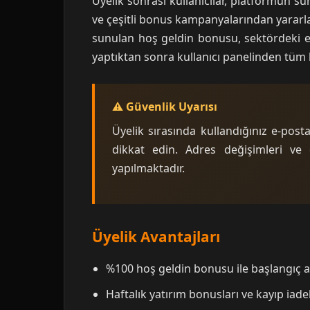
Üyelik sonrası kullanıcılar, platformun 
ve çeşitli bonus kampanyalarından yararlana
sunulan hoş geldin bonusu, sektördeki en
yaptıktan sonra kullanıcı panelinden tüm 
⚠️ Güvenlik Uyarısı
Üyelik sırasında kullandığınız e-pos
dikkat edin. Adres değişimleri ve 
yapılmaktadır.
Üyelik Avantajları
%100 hoş geldin bonusu ile başlangıç a
Haftalık yatırım bonusları ve kayıp iade