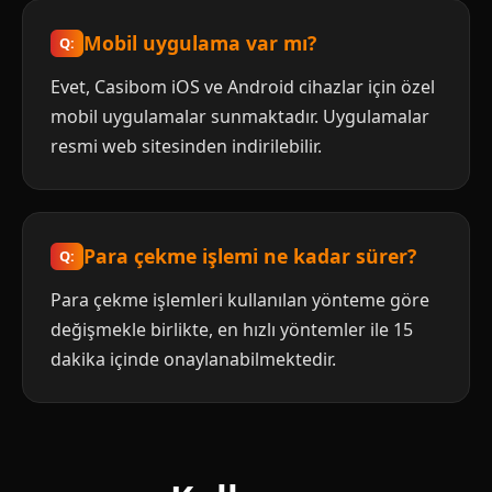
Mobil uygulama var mı?
Evet, Casibom iOS ve Android cihazlar için özel
mobil uygulamalar sunmaktadır. Uygulamalar
resmi web sitesinden indirilebilir.
Para çekme işlemi ne kadar sürer?
Para çekme işlemleri kullanılan yönteme göre
değişmekle birlikte, en hızlı yöntemler ile 15
dakika içinde onaylanabilmektedir.