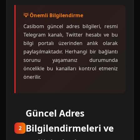
💡 Önemli Bilgilendirme
Casibom güncel adres bilgileri, resmi
Telegram kanalı, Twitter hesabı ve bu
bilgi portalı üzerinden anlık olarak
paylaşılmaktadır. Herhangi bir bağlantı
sorunu yaşamanız durumunda
öncelikle bu kanalları kontrol etmeniz
önerilir.
Güncel Adres
Bilgilendirmeleri ve
2