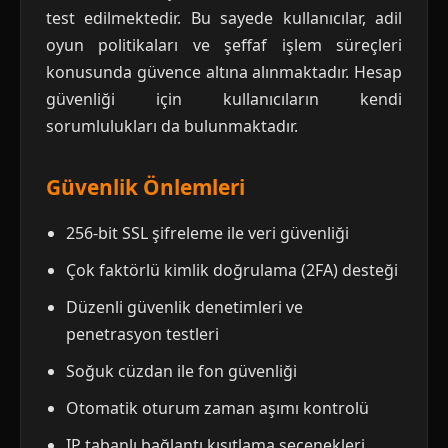
test edilmektedir. Bu sayede kullanıcılar, adil
oyun politikaları ve şeffaf işlem süreçleri
konusunda güvence altına alınmaktadır. Hesap
güvenliği için kullanıcıların kendi
sorumlulukları da bulunmaktadır.
Güvenlik Önlemleri
256-bit SSL şifreleme ile veri güvenliği
Çok faktörlü kimlik doğrulama (2FA) desteği
Düzenli güvenlik denetimleri ve
penetrasyon testleri
Soğuk cüzdan ile fon güvenliği
Otomatik oturum zaman aşımı kontrolü
IP tabanlı bağlantı kısıtlama seçenekleri