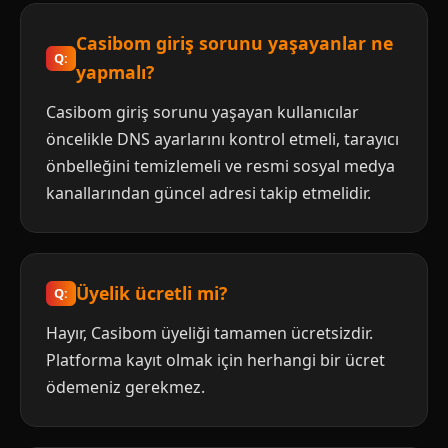
Casibom giriş sorunu yaşayanlar ne
yapmalı?
Casibom giriş sorunu yaşayan kullanıcılar
öncelikle DNS ayarlarını kontrol etmeli, tarayıcı
önbelleğini temizlemeli ve resmi sosyal medya
kanallarından güncel adresi takip etmelidir.
Üyelik ücretli mi?
Hayır, Casibom üyeliği tamamen ücretsizdir.
Platforma kayıt olmak için herhangi bir ücret
ödemeniz gerekmez.