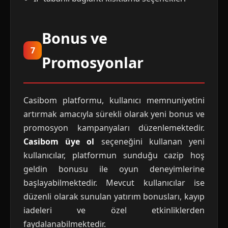
Bonus ve
7
Promosyonlar
Casibom platformu, kullanıcı memnuniyetini
artırmak amacıyla sürekli olarak yeni bonus ve
promosyon kampanyaları düzenlemektedir.
Casibom üye ol
seçeneğini kullanan yeni
kullanıcılar, platformun sunduğu cazip hoş
geldin bonusu ile oyun deneyimlerine
başlayabilmektedir. Mevcut kullanıcılar ise
düzenli olarak sunulan yatırım bonusları, kayıp
iadeleri ve özel etkinliklerden
faydalanabilmektedir.