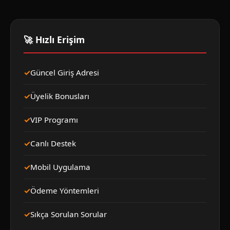
🚀 Hızlı Erişim
Güncel Giriş Adresi
Üyelik Bonusları
VIP Programı
Canlı Destek
Mobil Uygulama
Ödeme Yöntemleri
Sıkça Sorulan Sorular