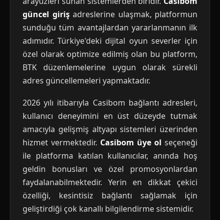
arayüzleri sunan sistemlerden biridir.
Casibom
güncel giriş
adreslerine ulaşmak, platformun
sunduğu tüm avantajlardan yararlanmanın ilk
adımıdır. Türkiye'deki dijital oyun severler için
özel olarak optimize edilmiş olan bu platform,
BTK düzenlemelerine uygun olarak sürekli
adres güncellemeleri yapmaktadır.
2026 yılı itibarıyla Casibom bağlantı adresleri,
kullanıcı deneyimini en üst düzeyde tutmak
amacıyla gelişmiş altyapı sistemleri üzerinden
hizmet vermektedir.
Casibom üye ol
seçeneği
ile platforma katılan kullanıcılar, anında hoş
geldin bonusları ve özel promosyonlardan
faydalanabilmektedir. Yerin en dikkat çekici
özelliği, kesintisiz bağlantı sağlamak için
geliştirdiği çok kanallı bilgilendirme sistemidir.