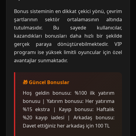
Bonus sisteminin en dikkat çekici yönü, çevrim
şartlarının sektör ortalamasının altında
tutulmasıdır. Bu sayede kullanıcılar,
kazandıkları bonusları daha hızlı bir şekilde
gerçek paraya dönüştürebilmektedir. VIP
programı ise yüksek limitli oyuncular için özel
avantajlar sunmaktadır.
🎁 Güncel Bonuslar
Hoş geldin bonusu: %100 ilk yatırım
bonusu | Yatırım bonusu: Her yatırıma
%15 ekstra | Kayıp bonusu: Haftalık
%20 kayıp iadesi | Arkadaş bonusu:
Davet ettiğiniz her arkadaş için 100 TL