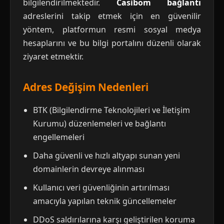
bilgilendirilmektedir.
Casibom bağlantı
adreslerini takip etmek için en güvenilir
yöntem, platformun resmi sosyal medya
hesaplarını ve bu bilgi portalını düzenli olarak
ziyaret etmektir.
Adres Değişim Nedenleri
BTK (Bilgilendirme Teknolojileri ve İletişim
Kurumu) düzenlemeleri ve bağlantı
engellemeleri
Daha güvenli ve hızlı altyapı sunan yeni
domainlerin devreye alınması
Kullanıcı veri güvenliğinin artırılması
amacıyla yapılan teknik güncellemeler
DDoS saldırılarına karşı geliştirilen koruma