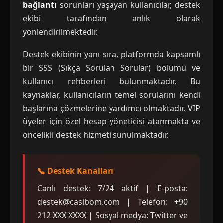
bağlantı
sorunları yaşayan kullanıcılar, destek
ekibi tarafından anlık olarak
yönlendirilmektedir.
Destek ekibinin yanı sıra, platformda kapsamlı
bir SSS (Sıkça Sorulan Sorular) bölümü ve
kullanıcı rehberleri bulunmaktadır. Bu
kaynaklar, kullanıcıların temel sorularını kendi
başlarına çözmelerine yardımcı olmaktadır. VIP
üyeler için özel hesap yöneticisi atanmakta ve
öncelikli destek hizmeti sunulmaktadır.
📞 Destek Kanalları
Canlı destek: 7/24 aktif | E-posta:
destek@casibom.com | Telefon: +90
212 XXX XXXX | Sosyal medya: Twitter ve