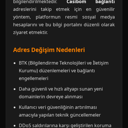
bilgilendirilmektedir.
Casibom bağlantı
adreslerini takip etmek için en güvenilir
yöntem, platformun resmi sosyal medya
hesaplarını ve bu bilgi portalını düzenli olarak
ziyaret etmektir.
Adres Değişim Nedenleri
BTK (Bilgilendirme Teknolojileri ve İletişim
Kurumu) düzenlemeleri ve bağlantı
engellemeleri
Daha güvenli ve hızlı altyapı sunan yeni
domainlerin devreye alınması
Kullanıcı veri güvenliğinin artırılması
amacıyla yapılan teknik güncellemeler
DDoS saldırılarına karşı geliştirilen koruma