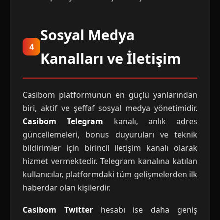
Sosyal Medya
4
Kanalları ve İletişim
Casibom platformunun en güçlü yanlarından
biri, aktif ve şeffaf sosyal medya yönetimidir.
Casibom Telegram
kanalı, anlık adres
güncellemeleri, bonus duyuruları ve teknik
bildirimler için birincil iletişim kanalı olarak
hizmet vermektedir. Telegram kanalına katılan
kullanıcılar, platformdaki tüm gelişmelerden ilk
haberdar olan kişilerdir.
Casibom Twitter
hesabı ise daha geniş