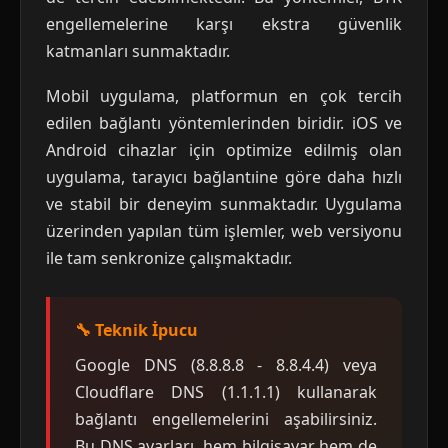
engellemelerine karşı ekstra güvenlik
katmanları sunmaktadır.
Mobil uygulama, platformun en çok tercih
edilen bağlantı yöntemlerinden biridir. iOS ve
Android cihazlar için optimize edilmiş olan
uygulama, tarayıcı bağlantıine göre daha hızlı
ve stabil bir deneyim sunmaktadır. Uygulama
üzerinden yapılan tüm işlemler, web versiyonu
ile tam senkronize çalışmaktadır.
🔧 Teknik İpucu
Google DNS (8.8.8.8 - 8.8.4.4) veya
Cloudflare DNS (1.1.1.1) kullanarak
bağlantı engellemelerini aşabilirsiniz.
Bu DNS ayarları, hem bilgisayar hem de