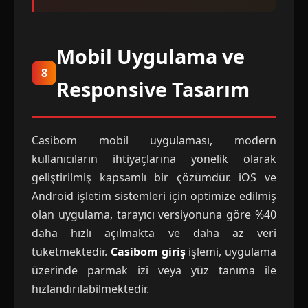
Mobil Uygulama ve
8
Responsive Tasarım
Casibom mobil uygulaması, modern
kullanıcıların ihtiyaçlarına yönelik olarak
geliştirilmiş kapsamlı bir çözümdür. iOS ve
Android işletim sistemleri için optimize edilmiş
olan uygulama, tarayıcı versiyonuna göre %40
daha hızlı açılmakta ve daha az veri
tüketmektedir.
Casibom giriş
işlemi, uygulama
üzerinde parmak izi veya yüz tanıma ile
hızlandırılabilmektedir.