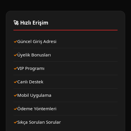
🚀 Hızlı Erişim
Güncel Giriş Adresi
Üyelik Bonusları
VIP Programı
Canlı Destek
Mobil Uygulama
Ödeme Yöntemleri
Sıkça Sorulan Sorular