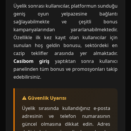
Üyelik sonrası kullanıcılar, platformun sunduğu
geniş oyun yelpazesine bağlantı
sağlayabilmekte ve çeşitli bonus
kampanyalarından yararlanabilmektedir.
Özellikle ilk kez kayıt olan kullanıcılar için
sunulan hoş geldin bonusu, sektördeki en
cazip teklifler arasında yer almaktadır.
Casibom giriş
yaptıktan sonra kullanıcı
panelinden tüm bonus ve promosyonları takip
edebilirsiniz.
⚠️ Güvenlik Uyarısı
Üyelik sırasında kullandığınız e-posta
adresinin ve telefon numarasının
güncel olmasına dikkat edin. Adres