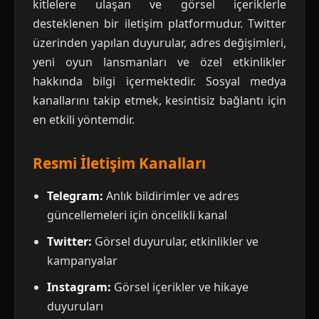
kitlelere ulaşan ve görsel içeriklerle
desteklenen bir iletişim platformudur. Twitter
üzerinden yapılan duyurular, adres değişimleri,
yeni oyun lansmanları ve özel etkinlikler
hakkında bilgi içermektedir. Sosyal medya
kanallarını takip etmek, kesintisiz bağlantı için
en etkili yöntemdir.
Resmi İletişim Kanalları
Telegram:
Anlık bildirimler ve adres
güncellemeleri için öncelikli kanal
Twitter:
Görsel duyurular, etkinlikler ve
kampanyalar
Instagram:
Görsel içerikler ve hikaye
duyuruları