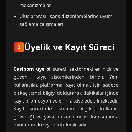
mekanizmaları
Uluslararası lisans düzenlemelerine uyum
sağlama çalışmaları
Üyelik ve Kayıt Süreci
3
Casibom üye ol
süreci, sektördeki en hızlı ve
güvenli kayıt sistemlerinden biridir. Yeni
kullanıcılar, platforma kayıt olmak için sadece
birkaç temel bilgiyi doldurarak dakikalar içinde
kayıt promosyon velerini aktive edebilmektedir.
Kayıt sürecinde istenen bilgiler, kullanıcı
güvenliği ve yasal düzenlemeler kapsamında
minimum düzeyde tutulmaktadır.