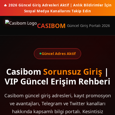
🔥 2026 Güncel Giriş Adresleri Aktif | Anlık Bildirimler İçin
Sosyal Medya Kanallarını Takip Edin
CASIBOM
Güncel Giriş Portalı 2026
Güncel Adres Aktif
Casibom
Sorunsuz Giriş
|
VIP Güncel Erişim Rehberi
Casibom güncel giriş adresleri, kayıt promosyon
ve avantajları, Telegram ve Twitter kanalları
hakkında kapsamlı bilgi portalı. Kesintisiz