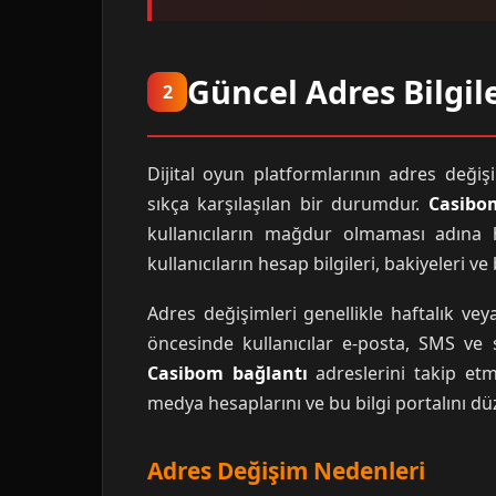
Güncel Adres Bilgil
2
Dijital oyun platformlarının adres değiş
sıkça karşılaşılan bir durumdur.
Casibo
kullanıcıların mağdur olmaması adına h
kullanıcıların hesap bilgileri, bakiyeleri 
Adres değişimleri genellikle haftalık ve
öncesinde kullanıcılar e-posta, SMS ve s
Casibom bağlantı
adreslerini takip et
medya hesaplarını ve bu bilgi portalını düz
Adres Değişim Nedenleri