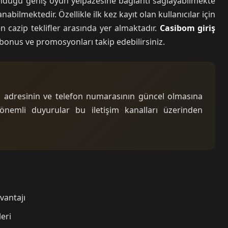
sunduğu geniş oyun yelpazesine bağlantı sağlayabilmekte
bilmektedir. Özellikle ilk kez kayıt olan kullanıcılar için
 cazip teklifler arasında yer almaktadır.
Casibom giriş
bonus ve promosyonları takip edebilirsiniz.
ta adresinin ve telefon numarasının güncel olmasına
önemli duyurular bu iletişim kanalları üzerinden
vantajı
leri