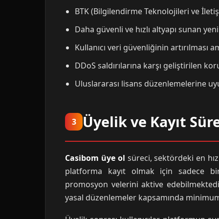
BTK (Bilgilendirme Teknolojileri ve İle
Daha güvenli ve hızlı altyapı sunan yen
Kullanıcı veri güvenliğinin artırılması 
DDoS saldırılarına karşı geliştirilen 
Uluslararası lisans düzenlemelerine u
Üyelik ve Kayıt Sür
3
Casibom üye ol
süreci, sektördeki en hızlı
platforma kayıt olmak için sadece bir
promosyon velerini aktive edebilmektedir.
yasal düzenlemeler kapsamında minimum