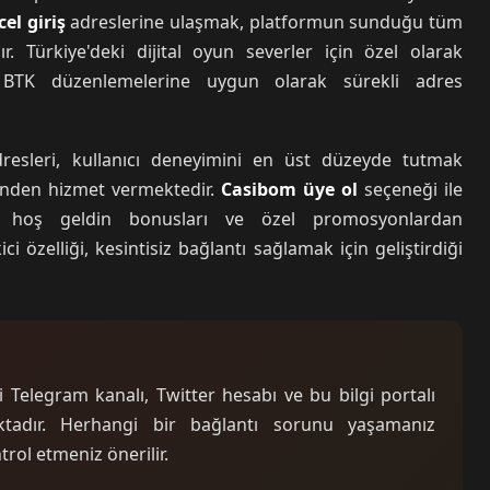
el giriş
adreslerine ulaşmak, platformun sunduğu tüm
r. Türkiye'deki dijital oyun severler için özel olarak
 BTK düzenlemelerine uygun olarak sürekli adres
adresleri, kullanıcı deneyimini en üst düzeyde tutmak
rinden hizmet vermektedir.
Casibom üye ol
seçeneği ile
nda hoş geldin bonusları ve özel promosyonlardan
i özelliği, kesintisiz bağlantı sağlamak için geliştirdiği
 Telegram kanalı, Twitter hesabı ve bu bilgi portalı
ktadır. Herhangi bir bağlantı sorunu yaşamanız
rol etmeniz önerilir.