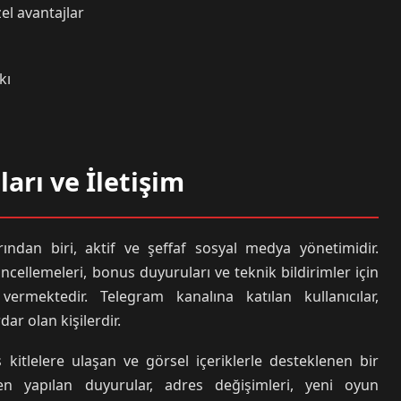
el avantajlar
kı
arı ve İletişim
ndan biri, aktif ve şeffaf sosyal medya yönetimidir.
ncellemeleri, bonus duyuruları ve teknik bildirimler için
 vermektedir. Telegram kanalına katılan kullanıcılar,
r olan kişilerdir.
kitlelere ulaşan ve görsel içeriklerle desteklenen bir
den yapılan duyurular, adres değişimleri, yeni oyun