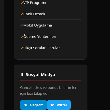
VIP Programı
Canlı Destek
Mobil Uygulama
Ödeme Yöntemleri
Sıkça Sorulan Sorular
📱 Sosyal Medya
Güncel adres ve bonus bildirimleri
için bizi takip edin:
📢 Telegram
🐦 Twitter