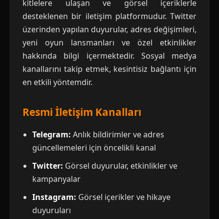
kitlelere ulaşan ve görsel içeriklerle
desteklenen bir iletişim platformudur. Twitter
üzerinden yapılan duyurular, adres değişimleri,
yeni oyun lansmanları ve özel etkinlikler
hakkında bilgi içermektedir. Sosyal medya
kanallarını takip etmek, kesintisiz bağlantı için
en etkili yöntemdir.
Resmi İletişim Kanalları
Telegram:
Anlık bildirimler ve adres
güncellemeleri için öncelikli kanal
Twitter:
Görsel duyurular, etkinlikler ve
kampanyalar
Instagram:
Görsel içerikler ve hikaye
duyuruları