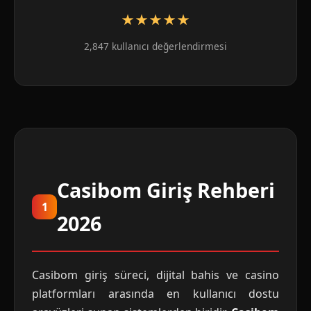
★★★★★
2,847 kullanıcı değerlendirmesi
Casibom Giriş Rehberi
1
2026
Casibom giriş süreci, dijital bahis ve casino
platformları arasında en kullanıcı dostu