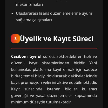
mekanizmaları
Uluslararası lisans düzenlemelerine uyum
sağlama çalışmaları
Üyelik ve Kayıt Süreci
3
Casibom üye ol
süreci, sektördeki en hızlı ve
güvenli kayıt sistemlerinden biridir. Yeni
kullanıcılar, platforma kayıt olmak için sadece
birkaç temel bilgiyi doldurarak dakikalar içinde
kayıt promosyon velerini aktive edebilmektedir.
Kayıt sürecinde istenen bilgiler, kullanıcı
güvenliği ve yasal düzenlemeler kapsamında
minimum düzeyde tutulmaktadır.