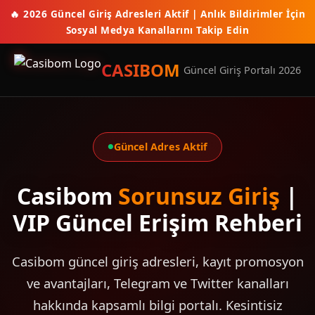
🔥 2026 Güncel Giriş Adresleri Aktif | Anlık Bildirimler İçin
Sosyal Medya Kanallarını Takip Edin
CASIBOM
Güncel Giriş Portalı 2026
Güncel Adres Aktif
Casibom
Sorunsuz Giriş
|
VIP Güncel Erişim Rehberi
Casibom güncel giriş adresleri, kayıt promosyon
ve avantajları, Telegram ve Twitter kanalları
hakkında kapsamlı bilgi portalı. Kesintisiz