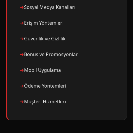
Sosyal Medya Kanalları
Erişim Yöntemleri
Güvenlik ve Gizlilik
Bonus ve Promosyonlar
Mobil Uygulama
Ödeme Yöntemleri
Müşteri Hizmetleri