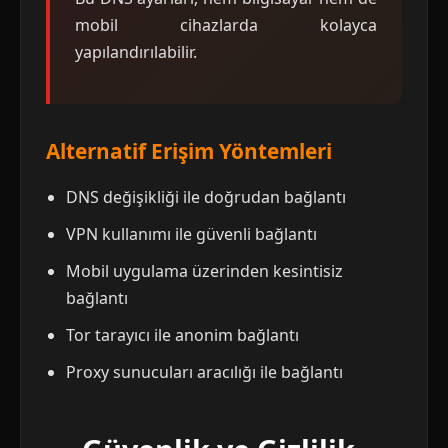
mobil cihazlarda kolayca
yapılandırılabilir.
Alternatif Erişim Yöntemleri
DNS değişikliği ile doğrudan bağlantı
VPN kullanımı ile güvenli bağlantı
Mobil uygulama üzerinden kesintisiz
bağlantı
Tor tarayıcı ile anonim bağlantı
Proxy sunucuları aracılığı ile bağlantı