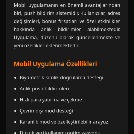
Mobil uygulamanın en önemli avantajlarından
biri, push bildirim sistemidir. Kullanıcılar, adres
değişimleri, bonus fırsatları ve özel etkinlikler
hakkında anlık bildirimler alabilmektedir.
Uygulama, düzenli olarak güncellenmekte ve
yeni özellikler eklenmektedir.
Mobil Uygulama Özellikleri
Biyometrik kimlik doğrulama desteği
Anlık push bildirimleri
Hızlı para yatırma ve çekme
Çevrimdışı mod desteği
Karanlık mod ve özelleştirilebilir arayüz
Düşük veri kullanımı optimizasyonu