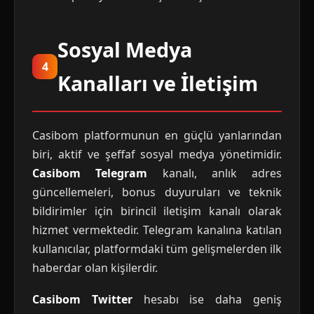
Sosyal Medya
4
Kanalları ve İletişim
Casibom platformunun en güçlü yanlarından
biri, aktif ve şeffaf sosyal medya yönetimidir.
Casibom Telegram
kanalı, anlık adres
güncellemeleri, bonus duyuruları ve teknik
bildirimler için birincil iletişim kanalı olarak
hizmet vermektedir. Telegram kanalına katılan
kullanıcılar, platformdaki tüm gelişmelerden ilk
haberdar olan kişilerdir.
Casibom Twitter
hesabı ise daha geniş