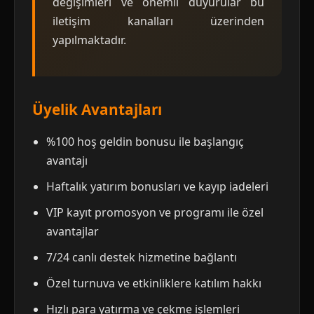
değişimleri ve önemli duyurular bu
iletişim kanalları üzerinden
yapılmaktadır.
Üyelik Avantajları
%100 hoş geldin bonusu ile başlangıç
avantajı
Haftalık yatırım bonusları ve kayıp iadeleri
VIP kayıt promosyon ve programı ile özel
avantajlar
7/24 canlı destek hizmetine bağlantı
Özel turnuva ve etkinliklere katılım hakkı
Hızlı para yatırma ve çekme işlemleri