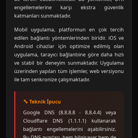
engellemelerine karşı ekstra güvenlik
katmanları sunmaktadır.
Mobil uygulama, platformun en çok tercih
edilen bağlantı yöntemlerinden biridir. iOS ve
Android cihazlar için optimize edilmiş olan
uygulama, tarayıcı bağlantıine göre daha hızlı
ve stabil bir deneyim sunmaktadır. Uygulama
üzerinden yapılan tüm işlemler, web versiyonu
ile tam senkronize çalışmaktadır.
🔧 Teknik İpucu
Google DNS (8.8.8.8 - 8.8.4.4) veya
Cloudflare DNS (1.1.1.1) kullanarak
bağlantı engellemelerini aşabilirsiniz.
Bu DNS ayarları, hem bilgisayar hem de