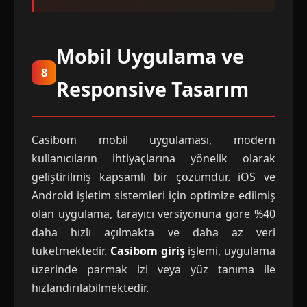
Mobil Uygulama ve
8
Responsive Tasarım
Casibom mobil uygulaması, modern
kullanıcıların ihtiyaçlarına yönelik olarak
geliştirilmiş kapsamlı bir çözümdür. iOS ve
Android işletim sistemleri için optimize edilmiş
olan uygulama, tarayıcı versiyonuna göre %40
daha hızlı açılmakta ve daha az veri
tüketmektedir.
Casibom giriş
işlemi, uygulama
üzerinde parmak izi veya yüz tanıma ile
hızlandırılabilmektedir.