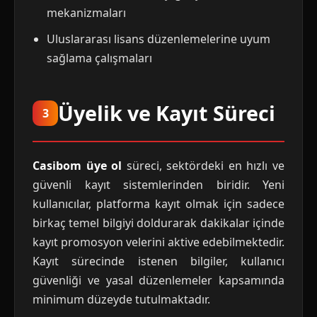
mekanizmaları
Uluslararası lisans düzenlemelerine uyum
sağlama çalışmaları
Üyelik ve Kayıt Süreci
3
Casibom üye ol
süreci, sektördeki en hızlı ve
güvenli kayıt sistemlerinden biridir. Yeni
kullanıcılar, platforma kayıt olmak için sadece
birkaç temel bilgiyi doldurarak dakikalar içinde
kayıt promosyon velerini aktive edebilmektedir.
Kayıt sürecinde istenen bilgiler, kullanıcı
güvenliği ve yasal düzenlemeler kapsamında
minimum düzeyde tutulmaktadır.