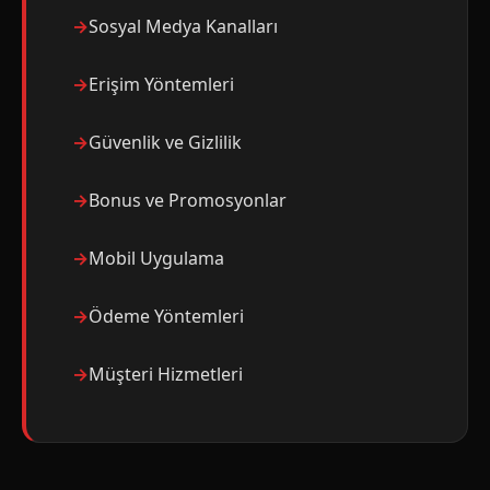
Sosyal Medya Kanalları
Erişim Yöntemleri
Güvenlik ve Gizlilik
Bonus ve Promosyonlar
Mobil Uygulama
Ödeme Yöntemleri
Müşteri Hizmetleri