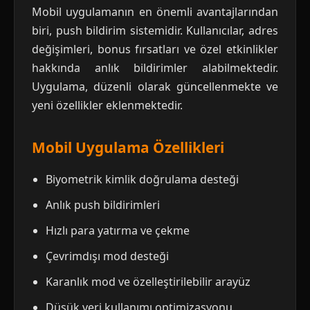
Mobil uygulamanın en önemli avantajlarından
biri, push bildirim sistemidir. Kullanıcılar, adres
değişimleri, bonus fırsatları ve özel etkinlikler
hakkında anlık bildirimler alabilmektedir.
Uygulama, düzenli olarak güncellenmekte ve
yeni özellikler eklenmektedir.
Mobil Uygulama Özellikleri
Biyometrik kimlik doğrulama desteği
Anlık push bildirimleri
Hızlı para yatırma ve çekme
Çevrimdışı mod desteği
Karanlık mod ve özelleştirilebilir arayüz
Düşük veri kullanımı optimizasyonu