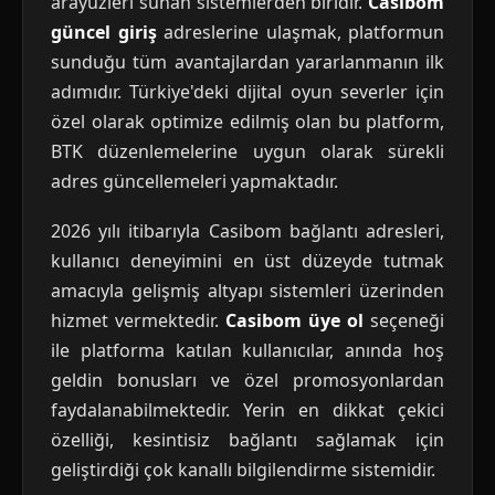
arayüzleri sunan sistemlerden biridir.
Casibom
güncel giriş
adreslerine ulaşmak, platformun
sunduğu tüm avantajlardan yararlanmanın ilk
adımıdır. Türkiye'deki dijital oyun severler için
özel olarak optimize edilmiş olan bu platform,
BTK düzenlemelerine uygun olarak sürekli
adres güncellemeleri yapmaktadır.
2026 yılı itibarıyla Casibom bağlantı adresleri,
kullanıcı deneyimini en üst düzeyde tutmak
amacıyla gelişmiş altyapı sistemleri üzerinden
hizmet vermektedir.
Casibom üye ol
seçeneği
ile platforma katılan kullanıcılar, anında hoş
geldin bonusları ve özel promosyonlardan
faydalanabilmektedir. Yerin en dikkat çekici
özelliği, kesintisiz bağlantı sağlamak için
geliştirdiği çok kanallı bilgilendirme sistemidir.