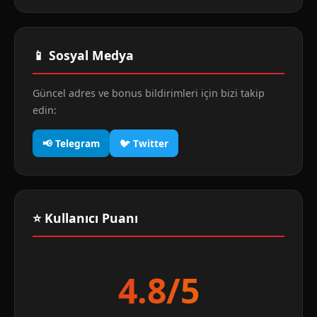
📱 Sosyal Medya
Güncel adres ve bonus bildirimleri için bizi takip
edin:
📢 Telegram
🐦 Twitter
⭐ Kullanıcı Puanı
4.8/5