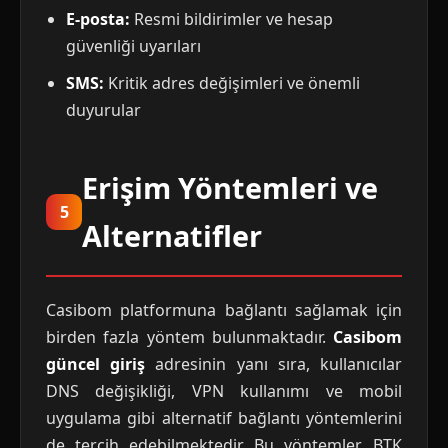
E-posta:
Resmi bildirimler ve hesap
güvenliği uyarıları
SMS:
Kritik adres değişimleri ve önemli
duyurular
Erişim Yöntemleri ve
5
Alternatifler
Casibom platformuna bağlantı sağlamak için
birden fazla yöntem bulunmaktadır.
Casibom
güncel giriş
adresinin yanı sıra, kullanıcılar
DNS değişikliği, VPN kullanımı ve mobil
uygulama gibi alternatif bağlantı yöntemlerini
de tercih edebilmektedir. Bu yöntemler, BTK