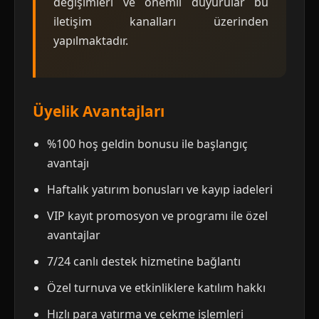
değişimleri ve önemli duyurular bu
iletişim kanalları üzerinden
yapılmaktadır.
Üyelik Avantajları
%100 hoş geldin bonusu ile başlangıç
avantajı
Haftalık yatırım bonusları ve kayıp iadeleri
VIP kayıt promosyon ve programı ile özel
avantajlar
7/24 canlı destek hizmetine bağlantı
Özel turnuva ve etkinliklere katılım hakkı
Hızlı para yatırma ve çekme işlemleri