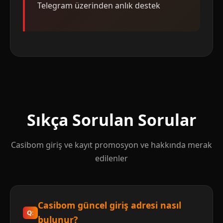
Telegram üzerinden anlık destek
Sıkça Sorulan Sorular
Casibom giriş ve kayıt promosyon ve hakkında merak
edilenler
Casibom güncel giriş adresi nasıl
bulunur?