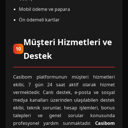
Mobil ödeme ve papara
Ön ödemeli kartlar
Müşteri Hizmetleri ve
10
Destek
Casibom platformunun müşteri hizmetleri
ekibi, 7 gün 24 saat aktif olarak hizmet
vermektedir. Canlı destek, e-posta ve sosyal
medya kanalları üzerinden ulaşılabilen destek
ekibi, teknik sorunlar, hesap işlemleri, bonus
talepleri ve genel sorular konusunda
profesyonel yardım sunmaktadır.
Casibom