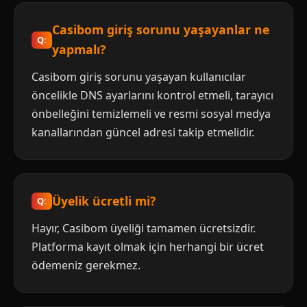
Casibom giriş sorunu yaşayanlar ne
yapmalı?
Casibom giriş sorunu yaşayan kullanıcılar
öncelikle DNS ayarlarını kontrol etmeli, tarayıcı
önbelleğini temizlemeli ve resmi sosyal medya
kanallarından güncel adresi takip etmelidir.
Üyelik ücretli mi?
Hayır, Casibom üyeliği tamamen ücretsizdir.
Platforma kayıt olmak için herhangi bir ücret
ödemeniz gerekmez.