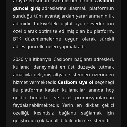
arayüzleri sunan sistemlerden biridir.
Casibom
güncel giriş
adreslerine ulaşmak, platformun
sunduğu tüm avantajlardan yararlanmanın ilk
adımıdır. Türkiye'deki dijital oyun severler için
özel olarak optimize edilmiş olan bu platform,
BTK düzenlemelerine uygun olarak sürekli
adres güncellemeleri yapmaktadır.
2026 yılı itibarıyla Casibom bağlantı adresleri,
kullanıcı deneyimini en üst düzeyde tutmak
amacıyla gelişmiş altyapı sistemleri üzerinden
hizmet vermektedir.
Casibom üye ol
seçeneği
ile platforma katılan kullanıcılar, anında hoş
geldin bonusları ve özel promosyonlardan
faydalanabilmektedir. Yerin en dikkat çekici
özelliği, kesintisiz bağlantı sağlamak için
geliştirdiği çok kanallı bilgilendirme sistemidir.