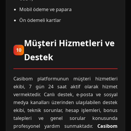
Mobil ödeme ve papara
Ön ödemeli kartlar
Müşteri Hizmetleri ve
10
Destek
Casibom platformunun müşteri hizmetleri
ekibi, 7 gün 24 saat aktif olarak hizmet
vermektedir. Canlı destek, e-posta ve sosyal
medya kanalları üzerinden ulaşılabilen destek
ekibi, teknik sorunlar, hesap işlemleri, bonus
talepleri ve genel sorular konusunda
profesyonel yardım sunmaktadır.
Casibom