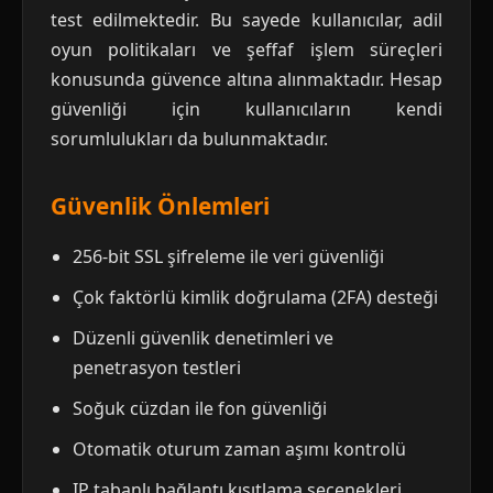
test edilmektedir. Bu sayede kullanıcılar, adil
oyun politikaları ve şeffaf işlem süreçleri
konusunda güvence altına alınmaktadır. Hesap
güvenliği için kullanıcıların kendi
sorumlulukları da bulunmaktadır.
Güvenlik Önlemleri
256-bit SSL şifreleme ile veri güvenliği
Çok faktörlü kimlik doğrulama (2FA) desteği
Düzenli güvenlik denetimleri ve
penetrasyon testleri
Soğuk cüzdan ile fon güvenliği
Otomatik oturum zaman aşımı kontrolü
IP tabanlı bağlantı kısıtlama seçenekleri