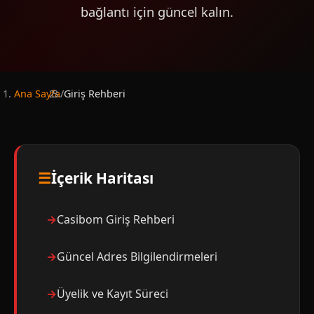
bağlantı için güncel kalın.
Ana Sayfa
/
Giriş Rehberi
İçerik Haritası
Casibom Giriş Rehberi
Güncel Adres Bilgilendirmeleri
Üyelik ve Kayıt Süreci