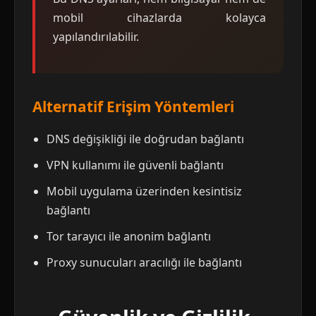
mobil cihazlarda kolayca
yapılandırılabilir.
Alternatif Erişim Yöntemleri
DNS değişikliği ile doğrudan bağlantı
VPN kullanımı ile güvenli bağlantı
Mobil uygulama üzerinden kesintisiz
bağlantı
Tor tarayıcı ile anonim bağlantı
Proxy sunucuları aracılığı ile bağlantı