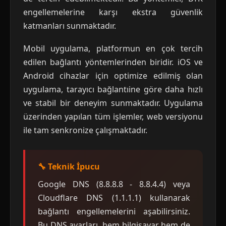
engellemelerine karşı ekstra güvenlik
katmanları sunmaktadır.
Mobil uygulama, platformun en çok tercih
edilen bağlantı yöntemlerinden biridir. iOS ve
Android cihazlar için optimize edilmiş olan
uygulama, tarayıcı bağlantıine göre daha hızlı
ve stabil bir deneyim sunmaktadır. Uygulama
üzerinden yapılan tüm işlemler, web versiyonu
ile tam senkronize çalışmaktadır.
🔧 Teknik İpucu
Google DNS (8.8.8.8 - 8.8.4.4) veya
Cloudflare DNS (1.1.1.1) kullanarak
bağlantı engellemelerini aşabilirsiniz.
Bu DNS ayarları, hem bilgisayar hem de