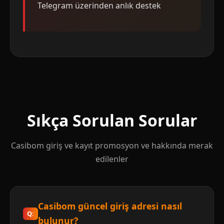
Telegram üzerinden anlık destek
Sıkça Sorulan Sorular
Casibom giriş ve kayıt promosyon ve hakkında merak
edilenler
Casibom güncel giriş adresi nasıl
bulunur?