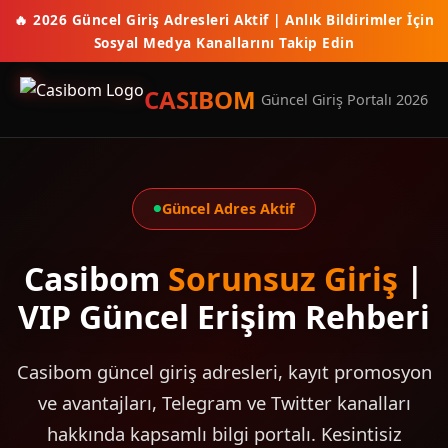
🔥 2026 Güncel Giriş Adresleri Aktif | Anlık Bildirimler İçin
Sosyal Medya Kanallarını Takip Edin
CASIBOM
Güncel Giriş Portalı 2026
Güncel Adres Aktif
Casibom
Sorunsuz Giriş
|
VIP Güncel Erişim Rehberi
Casibom güncel giriş adresleri, kayıt promosyon
ve avantajları, Telegram ve Twitter kanalları
hakkında kapsamlı bilgi portalı. Kesintisiz