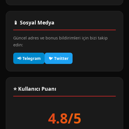
📱 Sosyal Medya
Güncel adres ve bonus bildirimleri için bizi takip
edin:
📢 Telegram
🐦 Twitter
⭐ Kullanıcı Puanı
4.8/5