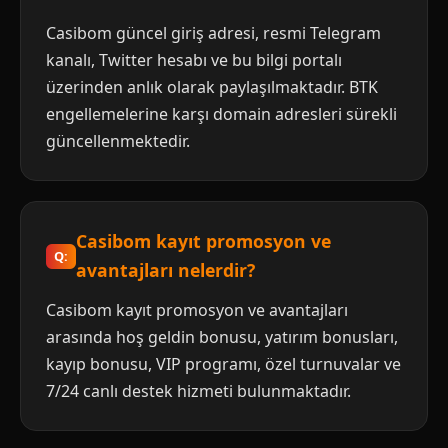
Casibom güncel giriş adresi, resmi Telegram
kanalı, Twitter hesabı ve bu bilgi portalı
üzerinden anlık olarak paylaşılmaktadır. BTK
engellemelerine karşı domain adresleri sürekli
güncellenmektedir.
Casibom kayıt promosyon ve
avantajları nelerdir?
Casibom kayıt promosyon ve avantajları
arasında hoş geldin bonusu, yatırım bonusları,
kayıp bonusu, VIP programı, özel turnuvalar ve
7/24 canlı destek hizmeti bulunmaktadır.