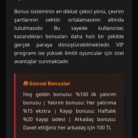
Bonus sisteminin en dikkat çekici yönü, çevrim
şartlarının sektör ortalamasının altında
tutulmasıdır. Bu sayede kullanıcılar,
kazandıkları bonusları daha hızlı bir şekilde
gerçek paraya dönüştürebilmektedir. VIP
programı ise yüksek limitli oyuncular için özel
avantajlar sunmaktadır.
🎁 Güncel Bonuslar
Hoş geldin bonusu: %100 ilk yatırım
bonusu | Yatırım bonusu: Her yatırıma
%15 ekstra | Kayıp bonusu: Haftalık
%20 kayıp iadesi | Arkadaş bonusu:
Davet ettiğiniz her arkadaş için 100 TL