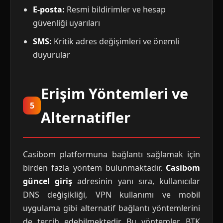
E-posta:
Resmi bildirimler ve hesap
güvenliği uyarıları
SMS:
Kritik adres değişimleri ve önemli
duyurular
Erişim Yöntemleri ve
5
Alternatifler
Casibom platformuna bağlantı sağlamak için
birden fazla yöntem bulunmaktadır.
Casibom
güncel giriş
adresinin yanı sıra, kullanıcılar
DNS değişikliği, VPN kullanımı ve mobil
uygulama gibi alternatif bağlantı yöntemlerini
de tercih edebilmektedir. Bu yöntemler, BTK