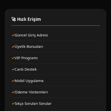
🚀 Hızlı Erişim
Güncel Giriş Adresi
Üyelik Bonusları
VIP Programı
Canlı Destek
Mobil Uygulama
Ödeme Yöntemleri
Sıkça Sorulan Sorular