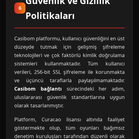
Güvenlik ve Gizlilik
6
Politikaları
Casibom platformu, kullanıcı güvenliğini en üst
düzeyde tutmak için gelişmiş şifreleme
teknolojileri ve çok faktörlü kimlik doğrulama
sistemleri kullanmaktadır. Tüm kullanıcı
verileri, 256-bit SSL şifreleme ile korunmakta
ve üçüncü taraflarla paylaşılmamaktadır.
Casibom bağlantı
sürecindeki her adım,
uluslararası güvenlik standartlarına uygun
olarak tasarlanmıştır.
Platform, Curacao lisansı altında faaliyet
göstermekte olup, tüm oyunları bağımsız
denetim kuruluşları tarafından düzenli olarak