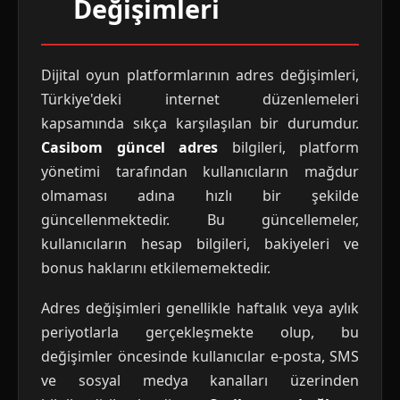
Değişimleri
Dijital oyun platformlarının adres değişimleri,
Türkiye'deki internet düzenlemeleri
kapsamında sıkça karşılaşılan bir durumdur.
Casibom güncel adres
bilgileri, platform
yönetimi tarafından kullanıcıların mağdur
olmaması adına hızlı bir şekilde
güncellenmektedir. Bu güncellemeler,
kullanıcıların hesap bilgileri, bakiyeleri ve
bonus haklarını etkilememektedir.
Adres değişimleri genellikle haftalık veya aylık
periyotlarla gerçekleşmekte olup, bu
değişimler öncesinde kullanıcılar e-posta, SMS
ve sosyal medya kanalları üzerinden