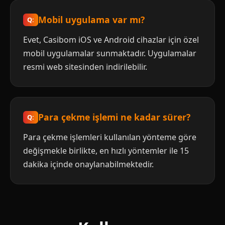
Mobil uygulama var mı?
Evet, Casibom iOS ve Android cihazlar için özel
mobil uygulamalar sunmaktadır. Uygulamalar
resmi web sitesinden indirilebilir.
Para çekme işlemi ne kadar sürer?
Para çekme işlemleri kullanılan yönteme göre
değişmekle birlikte, en hızlı yöntemler ile 15
dakika içinde onaylanabilmektedir.