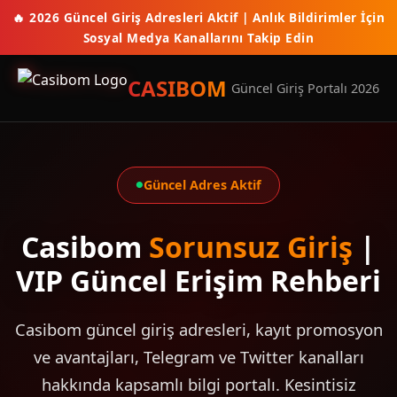
🔥 2026 Güncel Giriş Adresleri Aktif | Anlık Bildirimler İçin
Sosyal Medya Kanallarını Takip Edin
CASIBOM
Güncel Giriş Portalı 2026
Güncel Adres Aktif
Casibom
Sorunsuz Giriş
|
VIP Güncel Erişim Rehberi
Casibom güncel giriş adresleri, kayıt promosyon
ve avantajları, Telegram ve Twitter kanalları
hakkında kapsamlı bilgi portalı. Kesintisiz