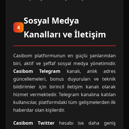
Sosyal Medya
4
Kanalları ve İletişim
Casibom platformunun en güçlü yanlarından
biri, aktif ve şeffaf sosyal medya yönetimidir.
Casibom Telegram
kanalı, anlık adres
güncellemeleri, bonus duyuruları ve teknik
bildirimler için birincil iletişim kanalı olarak
hizmet vermektedir. Telegram kanalına katılan
kullanıcılar, platformdaki tüm gelişmelerden ilk
haberdar olan kişilerdir.
Casibom Twitter
hesabı ise daha geniş