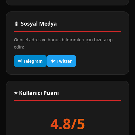
📱 Sosyal Medya
Güncel adres ve bonus bildirimleri için bizi takip
edin:
📢 Telegram
🐦 Twitter
⭐ Kullanıcı Puanı
4.8/5