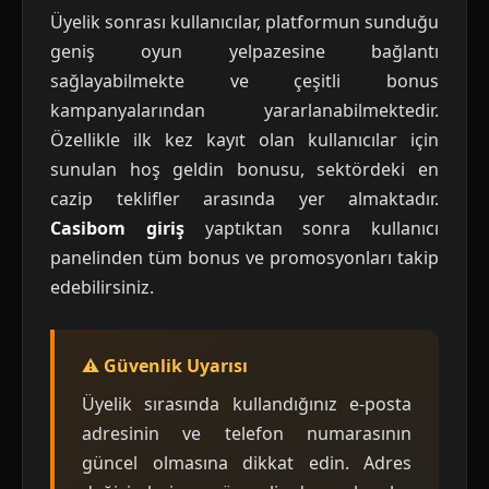
Üyelik sonrası kullanıcılar, platformun sunduğu
geniş oyun yelpazesine bağlantı
sağlayabilmekte ve çeşitli bonus
kampanyalarından yararlanabilmektedir.
Özellikle ilk kez kayıt olan kullanıcılar için
sunulan hoş geldin bonusu, sektördeki en
cazip teklifler arasında yer almaktadır.
Casibom giriş
yaptıktan sonra kullanıcı
panelinden tüm bonus ve promosyonları takip
edebilirsiniz.
⚠️ Güvenlik Uyarısı
Üyelik sırasında kullandığınız e-posta
adresinin ve telefon numarasının
güncel olmasına dikkat edin. Adres