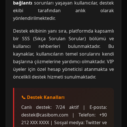
bağlantı
sorunları yaşayan kullanıcılar, destek
ekibi tarafından anlık olarak
yönlendirilmektedir.
Destek ekibinin yanı sıra, platformda kapsamlı
bir SSS (Sıkça Sorulan Sorular) bölümü ve
kullanıcı rehberleri bulunmaktadır. Bu
kaynaklar, kullanıcıların temel sorularını kendi
başlarına çözmelerine yardımcı olmaktadır. VIP
üyeler için özel hesap yöneticisi atanmakta ve
öncelikli destek hizmeti sunulmaktadır.
📞 Destek Kanalları
Canlı destek: 7/24 aktif | E-posta:
destek@casibom.com | Telefon: +90
212 XXX XXXX | Sosyal medya: Twitter ve