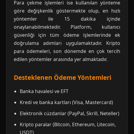
Para çekme işlemleri ise kullanılan yönteme
göre değişkenlik göstermekte olup, en hızlı
yöntemler ile 15 dakika içinde
onaylanabilmektedir. Platform, kullanıcı
güvenliği için tüm ödeme işlemlerinde ek
doğrulama adımları uygulamaktadır. Kripto
para ödemeleri, son dönemde en çok tercih
edilen yöntemler arasında yer almaktadır.
Desteklenen Ödeme Yöntemleri
Banka havalesi ve EFT
Kredi ve banka kartları (Visa, Mastercard)
Elektronik cüzdanlar (PayPal, Skrill, Neteller)
Kripto paralar (Bitcoin, Ethereum, Litecoin,
USDT)