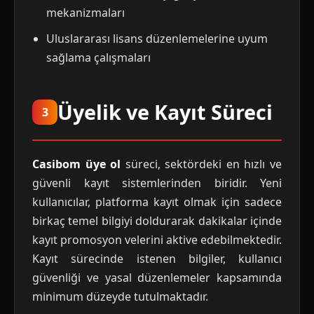
mekanizmaları
Uluslararası lisans düzenlemelerine uyum
sağlama çalışmaları
Üyelik ve Kayıt Süreci
3
Casibom üye ol
süreci, sektördeki en hızlı ve
güvenli kayıt sistemlerinden biridir. Yeni
kullanıcılar, platforma kayıt olmak için sadece
birkaç temel bilgiyi doldurarak dakikalar içinde
kayıt promosyon velerini aktive edebilmektedir.
Kayıt sürecinde istenen bilgiler, kullanıcı
güvenliği ve yasal düzenlemeler kapsamında
minimum düzeyde tutulmaktadır.