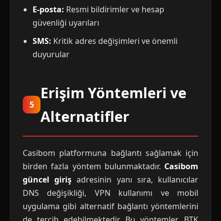
E-posta:
Resmi bildirimler ve hesap
güvenliği uyarıları
SMS:
Kritik adres değişimleri ve önemli
duyurular
Erişim Yöntemleri ve
5
Alternatifler
Casibom platformuna bağlantı sağlamak için
birden fazla yöntem bulunmaktadır.
Casibom
güncel giriş
adresinin yanı sıra, kullanıcılar
DNS değişikliği, VPN kullanımı ve mobil
uygulama gibi alternatif bağlantı yöntemlerini
de tercih edebilmektedir. Bu yöntemler, BTK