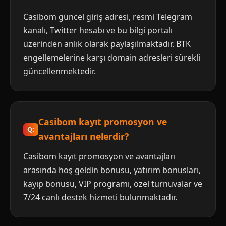
Casibom güncel giriş adresi, resmi Telegram
kanalı, Twitter hesabı ve bu bilgi portalı
üzerinden anlık olarak paylaşılmaktadır. BTK
engellemelerine karşı domain adresleri sürekli
güncellenmektedir.
Casibom kayıt promosyon ve
avantajları nelerdir?
Casibom kayıt promosyon ve avantajları
arasında hoş geldin bonusu, yatırım bonusları,
kayıp bonusu, VIP programı, özel turnuvalar ve
7/24 canlı destek hizmeti bulunmaktadır.