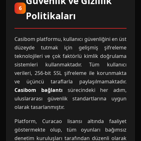
Güvenlik ve Gizlilik
6
Politikaları
Casibom platformu, kullanıcı güvenliğini en üst
düzeyde tutmak için gelişmiş şifreleme
teknolojileri ve çok faktörlü kimlik doğrulama
sistemleri kullanmaktadır. Tüm kullanıcı
verileri, 256-bit SSL şifreleme ile korunmakta
ve üçüncü taraflarla paylaşılmamaktadır.
Casibom bağlantı
sürecindeki her adım,
uluslararası güvenlik standartlarına uygun
olarak tasarlanmıştır.
Platform, Curacao lisansı altında faaliyet
göstermekte olup, tüm oyunları bağımsız
denetim kuruluşları tarafından düzenli olarak