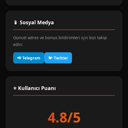
📱 Sosyal Medya
Güncel adres ve bonus bildirimleri için bizi takip
edin:
📢 Telegram
🐦 Twitter
⭐ Kullanıcı Puanı
4.8/5