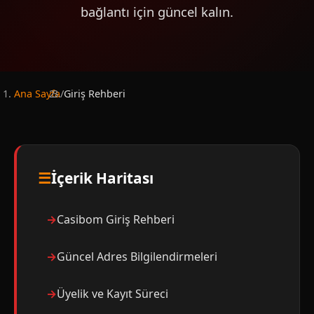
bağlantı için güncel kalın.
Ana Sayfa
/
Giriş Rehberi
İçerik Haritası
Casibom Giriş Rehberi
Güncel Adres Bilgilendirmeleri
Üyelik ve Kayıt Süreci