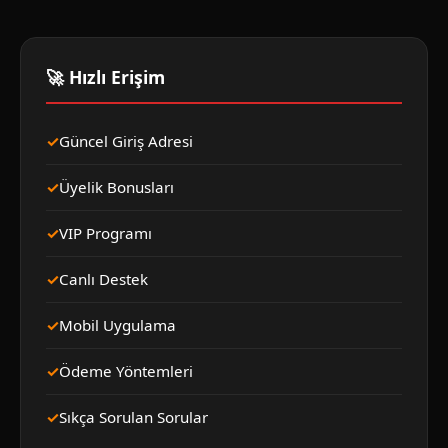
🚀 Hızlı Erişim
Güncel Giriş Adresi
Üyelik Bonusları
VIP Programı
Canlı Destek
Mobil Uygulama
Ödeme Yöntemleri
Sıkça Sorulan Sorular