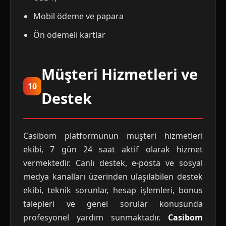
Mobil ödeme ve papara
Ön ödemeli kartlar
Müşteri Hizmetleri ve
10
Destek
Casibom platformunun müşteri hizmetleri
ekibi, 7 gün 24 saat aktif olarak hizmet
vermektedir. Canlı destek, e-posta ve sosyal
medya kanalları üzerinden ulaşılabilen destek
ekibi, teknik sorunlar, hesap işlemleri, bonus
talepleri ve genel sorular konusunda
profesyonel yardım sunmaktadır.
Casibom