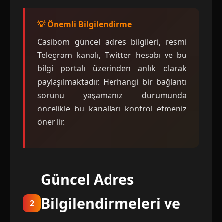
💡 Önemli Bilgilendirme
Casibom güncel adres bilgileri, resmi
Telegram kanalı, Twitter hesabı ve bu
bilgi portalı üzerinden anlık olarak
paylaşılmaktadır. Herhangi bir bağlantı
sorunu yaşamanız durumunda
öncelikle bu kanalları kontrol etmeniz
önerilir.
Güncel Adres
Bilgilendirmeleri ve
2