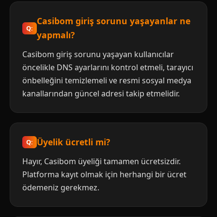
Casibom giriş sorunu yaşayanlar ne
yapmalı?
Casibom giriş sorunu yaşayan kullanıcılar
öncelikle DNS ayarlarını kontrol etmeli, tarayıcı
önbelleğini temizlemeli ve resmi sosyal medya
kanallarından güncel adresi takip etmelidir.
Üyelik ücretli mi?
Hayır, Casibom üyeliği tamamen ücretsizdir.
Platforma kayıt olmak için herhangi bir ücret
ödemeniz gerekmez.