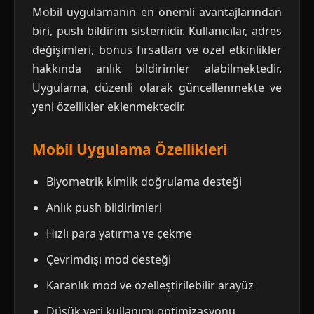
Mobil uygulamanın en önemli avantajlarından
biri, push bildirim sistemidir. Kullanıcılar, adres
değişimleri, bonus fırsatları ve özel etkinlikler
hakkında anlık bildirimler alabilmektedir.
Uygulama, düzenli olarak güncellenmekte ve
yeni özellikler eklenmektedir.
Mobil Uygulama Özellikleri
Biyometrik kimlik doğrulama desteği
Anlık push bildirimleri
Hızlı para yatırma ve çekme
Çevrimdışı mod desteği
Karanlık mod ve özelleştirilebilir arayüz
Düşük veri kullanımı optimizasyonu