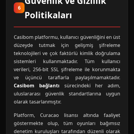
Güvenlik ve Gizlilik
6
Politikaları
Casibom platformu, kullanıcı güvenliğini en üst
düzeyde tutmak için gelişmiş şifreleme
teknolojileri ve çok faktörlü kimlik doğrulama
sistemleri kullanmaktadır. Tüm kullanıcı
verileri, 256-bit SSL şifreleme ile korunmakta
ve üçüncü taraflarla paylaşılmamaktadır.
Casibom bağlantı
sürecindeki her adım,
uluslararası güvenlik standartlarına uygun
olarak tasarlanmıştır.
Platform, Curacao lisansı altında faaliyet
göstermekte olup, tüm oyunları bağımsız
denetim kuruluşları tarafından düzenli olarak