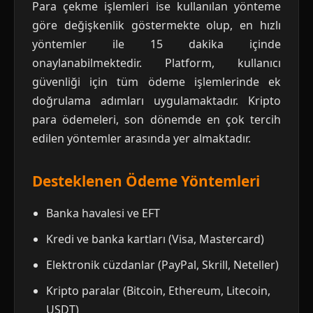
Para çekme işlemleri ise kullanılan yönteme
göre değişkenlik göstermekte olup, en hızlı
yöntemler ile 15 dakika içinde
onaylanabilmektedir. Platform, kullanıcı
güvenliği için tüm ödeme işlemlerinde ek
doğrulama adımları uygulamaktadır. Kripto
para ödemeleri, son dönemde en çok tercih
edilen yöntemler arasında yer almaktadır.
Desteklenen Ödeme Yöntemleri
Banka havalesi ve EFT
Kredi ve banka kartları (Visa, Mastercard)
Elektronik cüzdanlar (PayPal, Skrill, Neteller)
Kripto paralar (Bitcoin, Ethereum, Litecoin,
USDT)