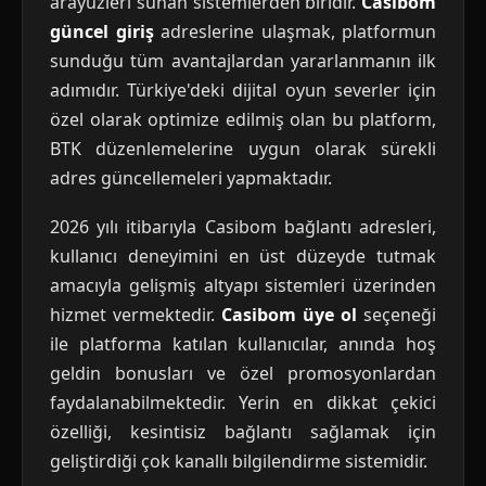
arayüzleri sunan sistemlerden biridir.
Casibom
güncel giriş
adreslerine ulaşmak, platformun
sunduğu tüm avantajlardan yararlanmanın ilk
adımıdır. Türkiye'deki dijital oyun severler için
özel olarak optimize edilmiş olan bu platform,
BTK düzenlemelerine uygun olarak sürekli
adres güncellemeleri yapmaktadır.
2026 yılı itibarıyla Casibom bağlantı adresleri,
kullanıcı deneyimini en üst düzeyde tutmak
amacıyla gelişmiş altyapı sistemleri üzerinden
hizmet vermektedir.
Casibom üye ol
seçeneği
ile platforma katılan kullanıcılar, anında hoş
geldin bonusları ve özel promosyonlardan
faydalanabilmektedir. Yerin en dikkat çekici
özelliği, kesintisiz bağlantı sağlamak için
geliştirdiği çok kanallı bilgilendirme sistemidir.