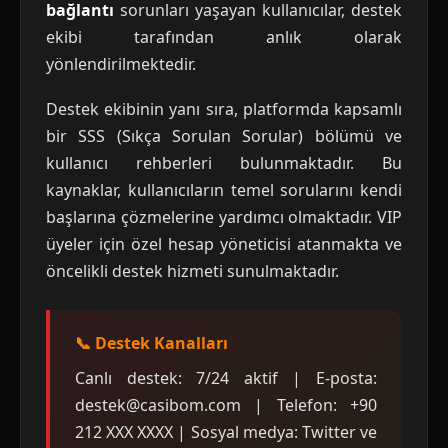
bağlantı
sorunları yaşayan kullanıcılar, destek
ekibi tarafından anlık olarak
yönlendirilmektedir.
Destek ekibinin yanı sıra, platformda kapsamlı
bir SSS (Sıkça Sorulan Sorular) bölümü ve
kullanıcı rehberleri bulunmaktadır. Bu
kaynaklar, kullanıcıların temel sorularını kendi
başlarına çözmelerine yardımcı olmaktadır. VIP
üyeler için özel hesap yöneticisi atanmakta ve
öncelikli destek hizmeti sunulmaktadır.
📞 Destek Kanalları
Canlı destek: 7/24 aktif | E-posta:
destek@casibom.com | Telefon: +90
212 XXX XXXX | Sosyal medya: Twitter ve