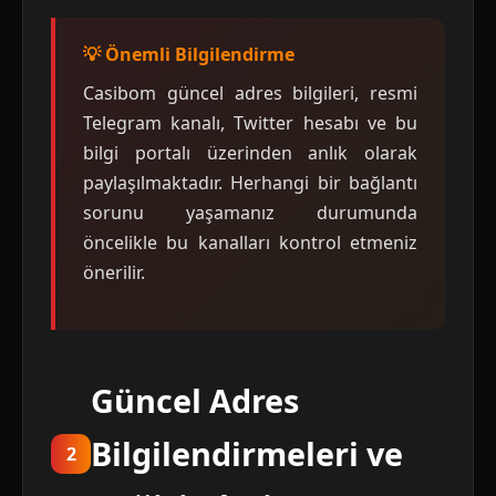
💡 Önemli Bilgilendirme
Casibom güncel adres bilgileri, resmi
Telegram kanalı, Twitter hesabı ve bu
bilgi portalı üzerinden anlık olarak
paylaşılmaktadır. Herhangi bir bağlantı
sorunu yaşamanız durumunda
öncelikle bu kanalları kontrol etmeniz
önerilir.
Güncel Adres
Bilgilendirmeleri ve
2