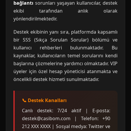
bağlantı
sorunları yaşayan kullanıcılar, destek
ekibi tarafından anlık olarak
yönlendirilmektedir.
Destek ekibinin yanı sıra, platformda kapsamlı
bir SSS (Sıkça Sorulan Sorular) bölümü ve
kullanıcı rehberleri bulunmaktadır. Bu
kaynaklar, kullanıcıların temel sorularını kendi
başlarına çözmelerine yardımcı olmaktadır. VIP
üyeler için özel hesap yöneticisi atanmakta ve
öncelikli destek hizmeti sunulmaktadır.
📞 Destek Kanalları
Canlı destek: 7/24 aktif | E-posta:
destek@casibom.com | Telefon: +90
212 XXX XXXX | Sosyal medya: Twitter ve