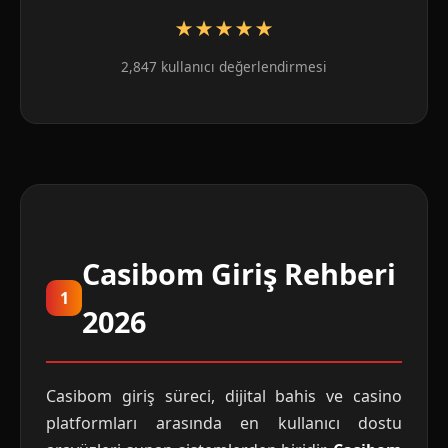
★★★★★
2,847 kullanıcı değerlendirmesi
Casibom Giriş Rehberi
1
2026
Casibom giriş süreci, dijital bahis ve casino
platformları arasında en kullanıcı dostu