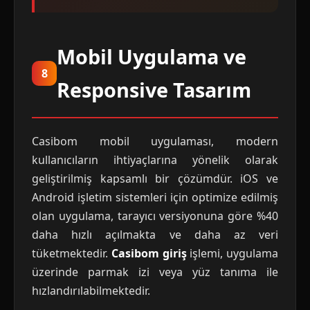
Mobil Uygulama ve
8
Responsive Tasarım
Casibom mobil uygulaması, modern
kullanıcıların ihtiyaçlarına yönelik olarak
geliştirilmiş kapsamlı bir çözümdür. iOS ve
Android işletim sistemleri için optimize edilmiş
olan uygulama, tarayıcı versiyonuna göre %40
daha hızlı açılmakta ve daha az veri
tüketmektedir.
Casibom giriş
işlemi, uygulama
üzerinde parmak izi veya yüz tanıma ile
hızlandırılabilmektedir.