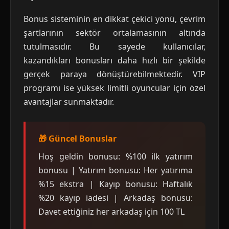
Bonus sisteminin en dikkat çekici yönü, çevrim
şartlarının sektör ortalamasının altında
tutulmasıdır. Bu sayede kullanıcılar,
kazandıkları bonusları daha hızlı bir şekilde
gerçek paraya dönüştürebilmektedir. VIP
programı ise yüksek limitli oyuncular için özel
avantajlar sunmaktadır.
🎁 Güncel Bonuslar
Hoş geldin bonusu: %100 ilk yatırım
bonusu | Yatırım bonusu: Her yatırıma
%15 ekstra | Kayıp bonusu: Haftalık
%20 kayıp iadesi | Arkadaş bonusu:
Davet ettiğiniz her arkadaş için 100 TL