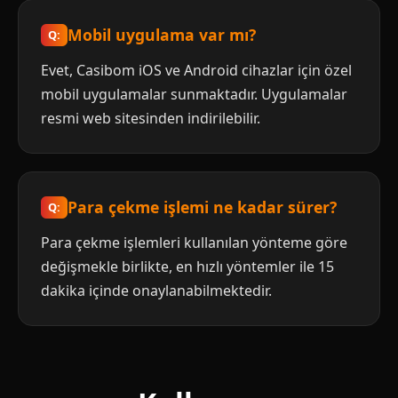
Mobil uygulama var mı?
Evet, Casibom iOS ve Android cihazlar için özel
mobil uygulamalar sunmaktadır. Uygulamalar
resmi web sitesinden indirilebilir.
Para çekme işlemi ne kadar sürer?
Para çekme işlemleri kullanılan yönteme göre
değişmekle birlikte, en hızlı yöntemler ile 15
dakika içinde onaylanabilmektedir.