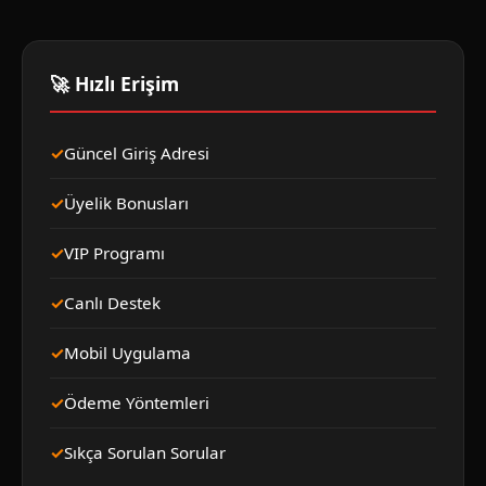
🚀 Hızlı Erişim
Güncel Giriş Adresi
Üyelik Bonusları
VIP Programı
Canlı Destek
Mobil Uygulama
Ödeme Yöntemleri
Sıkça Sorulan Sorular