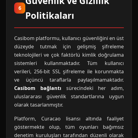
Güvenlik ve Gizlilik
6
Politikaları
Casibom platformu, kullanıcı güvenliğini en üst
düzeyde tutmak için gelişmiş şifreleme
teknolojileri ve çok faktörlü kimlik doğrulama
sistemleri kullanmaktadır. Tüm kullanıcı
verileri, 256-bit SSL şifreleme ile korunmakta
ve üçüncü taraflarla paylaşılmamaktadır.
Casibom bağlantı
sürecindeki her adım,
uluslararası güvenlik standartlarına uygun
olarak tasarlanmıştır.
Platform, Curacao lisansı altında faaliyet
göstermekte olup, tüm oyunları bağımsız
denetim kuruluşları tarafından düzenli olarak