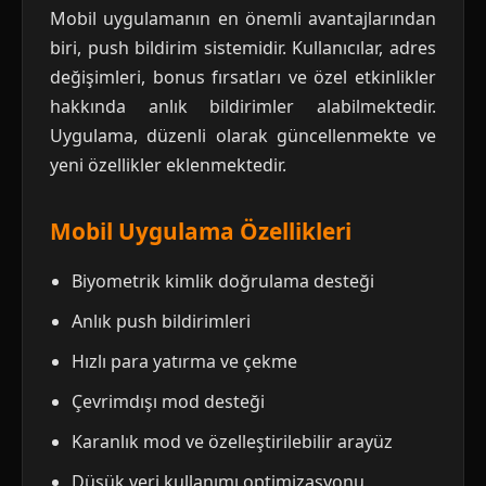
Mobil uygulamanın en önemli avantajlarından
biri, push bildirim sistemidir. Kullanıcılar, adres
değişimleri, bonus fırsatları ve özel etkinlikler
hakkında anlık bildirimler alabilmektedir.
Uygulama, düzenli olarak güncellenmekte ve
yeni özellikler eklenmektedir.
Mobil Uygulama Özellikleri
Biyometrik kimlik doğrulama desteği
Anlık push bildirimleri
Hızlı para yatırma ve çekme
Çevrimdışı mod desteği
Karanlık mod ve özelleştirilebilir arayüz
Düşük veri kullanımı optimizasyonu