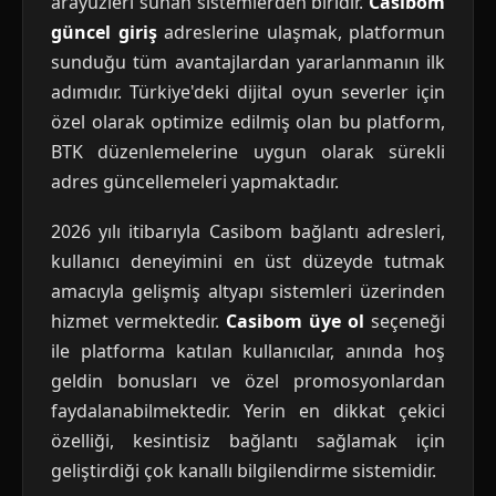
arayüzleri sunan sistemlerden biridir.
Casibom
güncel giriş
adreslerine ulaşmak, platformun
sunduğu tüm avantajlardan yararlanmanın ilk
adımıdır. Türkiye'deki dijital oyun severler için
özel olarak optimize edilmiş olan bu platform,
BTK düzenlemelerine uygun olarak sürekli
adres güncellemeleri yapmaktadır.
2026 yılı itibarıyla Casibom bağlantı adresleri,
kullanıcı deneyimini en üst düzeyde tutmak
amacıyla gelişmiş altyapı sistemleri üzerinden
hizmet vermektedir.
Casibom üye ol
seçeneği
ile platforma katılan kullanıcılar, anında hoş
geldin bonusları ve özel promosyonlardan
faydalanabilmektedir. Yerin en dikkat çekici
özelliği, kesintisiz bağlantı sağlamak için
geliştirdiği çok kanallı bilgilendirme sistemidir.