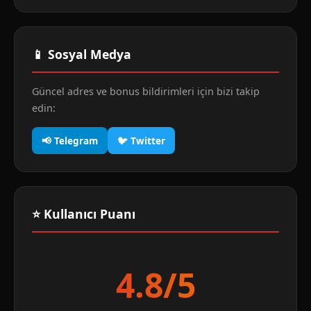
📱 Sosyal Medya
Güncel adres ve bonus bildirimleri için bizi takip
edin:
📢 Telegram
🐦 Twitter
⭐ Kullanıcı Puanı
4.8/5