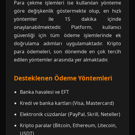
Para çekme işlemleri ise kullanılan yönteme
göre değişkenlik göstermekte olup, en hızlı
yöntemler ile 15 dakika içinde
onaylanabilmektedir. Platform, kullanıcı
güvenliği için tüm ödeme işlemlerinde ek
doğrulama adımları uygulamaktadır. Kripto
para ödemeleri, son dönemde en çok tercih
edilen yöntemler arasında yer almaktadır.
Desteklenen Ödeme Yöntemleri
Banka havalesi ve EFT
Kredi ve banka kartları (Visa, Mastercard)
Elektronik cüzdanlar (PayPal, Skrill, Neteller)
Kripto paralar (Bitcoin, Ethereum, Litecoin,
USDT)