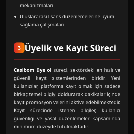
mekanizmaları
Uluslararası lisans düzenlemelerine uyum
sağlama çalışmaları
Üyelik ve Kayıt Süreci
3
Casibom üye ol
süreci, sektördeki en hızlı ve
güvenli kayıt sistemlerinden biridir. Yeni
kullanıcılar, platforma kayıt olmak için sadece
birkaç temel bilgiyi doldurarak dakikalar içinde
kayıt promosyon velerini aktive edebilmektedir.
Kayıt sürecinde istenen bilgiler, kullanıcı
güvenliği ve yasal düzenlemeler kapsamında
minimum düzeyde tutulmaktadır.