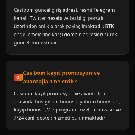
Casibom güncel giriş adresi, resmi Telegram
kanalı, Twitter hesabı ve bu bilgi portalı
üzerinden anlık olarak paylaşılmaktadır. BTK
engellemelerine karşı domain adresleri sürekli
güncellenmektedir.
Casibom kayıt promosyon ve
avantajları nelerdir?
Casibom kayıt promosyon ve avantajları
arasında hoş geldin bonusu, yatırım bonusları,
kayıp bonusu, VIP programı, özel turnuvalar ve
7/24 canlı destek hizmeti bulunmaktadır.