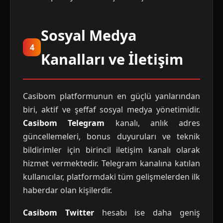
Sosyal Medya
4
Kanalları ve İletişim
Casibom platformunun en güçlü yanlarından
biri, aktif ve şeffaf sosyal medya yönetimidir.
Casibom Telegram
kanalı, anlık adres
güncellemeleri, bonus duyuruları ve teknik
bildirimler için birincil iletişim kanalı olarak
hizmet vermektedir. Telegram kanalına katılan
kullanıcılar, platformdaki tüm gelişmelerden ilk
haberdar olan kişilerdir.
Casibom Twitter
hesabı ise daha geniş