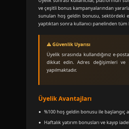
Üyelik sonrası kullanıcılar, platformun 
ve çeşitli bonus kampanyalarından yararlana
sunulan hoş geldin bonusu, sektördeki en
yaptıktan sonra kullanıcı panelinden tüm 
⚠️ Güvenlik Uyarısı
Üyelik sırasında kullandığınız e-pos
dikkat edin. Adres değişimleri ve 
yapılmaktadır.
Üyelik Avantajları
%100 hoş geldin bonusu ile başlangıç a
Haftalık yatırım bonusları ve kayıp iade