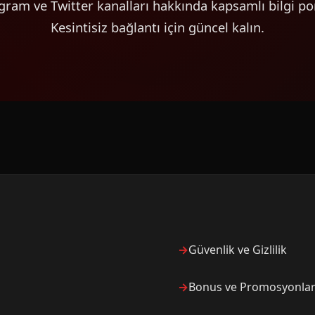
gram ve Twitter kanalları hakkında kapsamlı bilgi por
Kesintisiz bağlantı için güncel kalın.
Güvenlik ve Gizlilik
Bonus ve Promosyonla