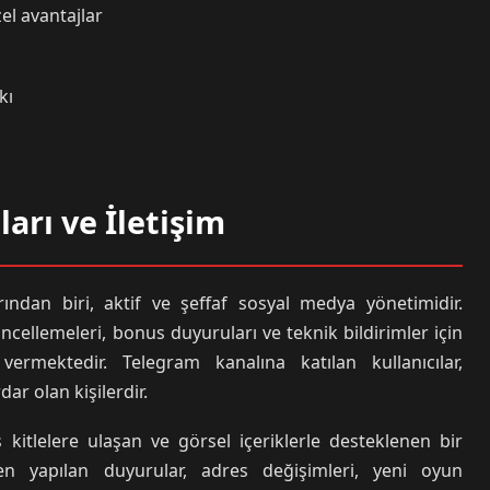
el avantajlar
kı
arı ve İletişim
ndan biri, aktif ve şeffaf sosyal medya yönetimidir.
ncellemeleri, bonus duyuruları ve teknik bildirimler için
 vermektedir. Telegram kanalına katılan kullanıcılar,
r olan kişilerdir.
kitlelere ulaşan ve görsel içeriklerle desteklenen bir
den yapılan duyurular, adres değişimleri, yeni oyun