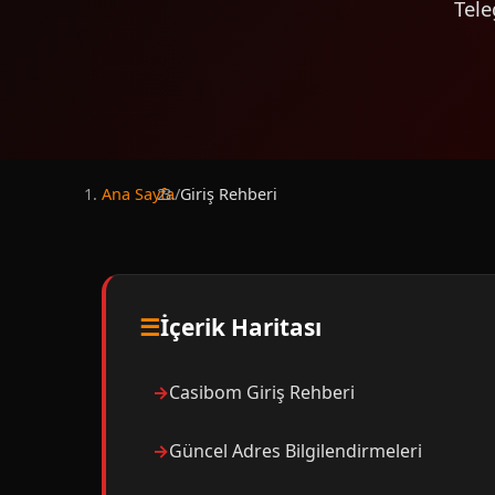
Tele
Ana Sayfa
/
Giriş Rehberi
İçerik Haritası
Casibom Giriş Rehberi
Güncel Adres Bilgilendirmeleri