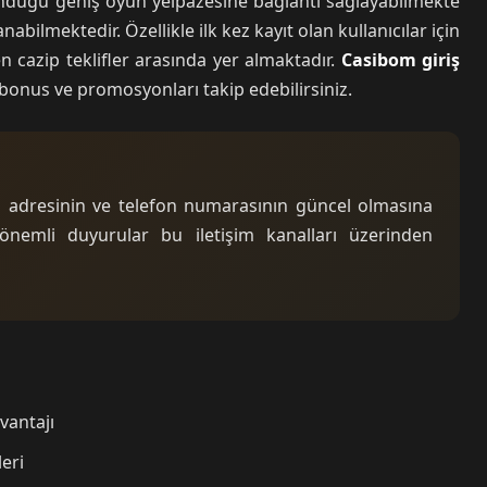
sunduğu geniş oyun yelpazesine bağlantı sağlayabilmekte
bilmektedir. Özellikle ilk kez kayıt olan kullanıcılar için
 cazip teklifler arasında yer almaktadır.
Casibom giriş
bonus ve promosyonları takip edebilirsiniz.
ta adresinin ve telefon numarasının güncel olmasına
önemli duyurular bu iletişim kanalları üzerinden
vantajı
leri