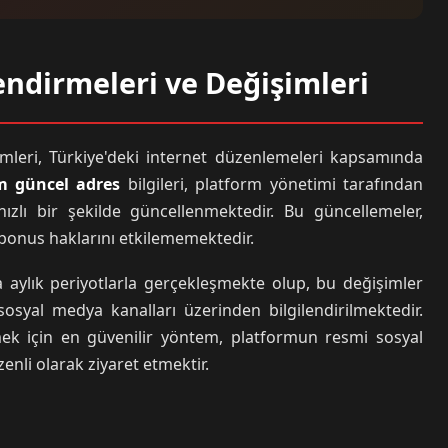
endirmeleri ve Değişimleri
imleri, Türkiye'deki internet düzenlemeleri kapsamında
m güncel adres
bilgileri, platform yönetimi tarafından
ızlı bir şekilde güncellenmektedir. Bu güncellemeler,
ve bonus haklarını etkilememektedir.
ya aylık periyotlarla gerçekleşmekte olup, bu değişimler
osyal medya kanalları üzerinden bilgilendirilmektedir.
mek için en güvenilir yöntem, platformun resmi sosyal
enli olarak ziyaret etmektir.