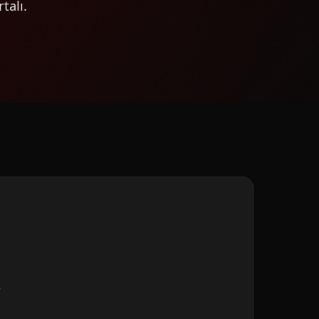
talı.
r