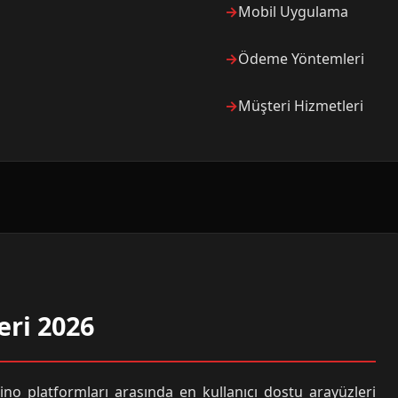
Mobil Uygulama
Ödeme Yöntemleri
Müşteri Hizmetleri
eri 2026
sino platformları arasında en kullanıcı dostu arayüzleri