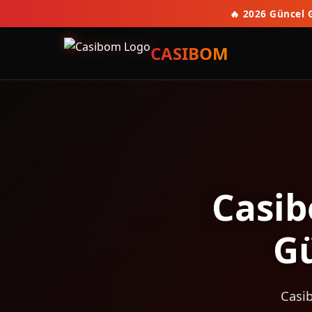
🔥 2026 Güncel G
CASIBOM
Casi
Gü
Casib