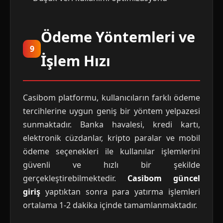
Ödeme Yöntemleri ve
9
İşlem Hızı
Casibom platformu, kullanıcıların farklı ödeme
tercihlerine uygun geniş bir yöntem yelpazesi
sunmaktadır. Banka havalesi, kredi kartı,
elektronik cüzdanlar, kripto paralar ve mobil
ödeme seçenekleri ile kullanılar işlemlerini
güvenli ve hızlı bir şekilde
gerçekleştirebilmektedir.
Casibom güncel
giriş
yaptıktan sonra para yatırma işlemleri
ortalama 1-2 dakika içinde tamamlanmaktadır.