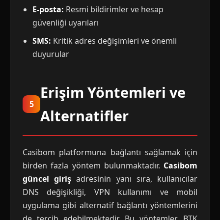
E-posta:
Resmi bildirimler ve hesap
güvenliği uyarıları
SMS:
Kritik adres değişimleri ve önemli
duyurular
Erişim Yöntemleri ve
5
Alternatifler
Casibom platformuna bağlantı sağlamak için
birden fazla yöntem bulunmaktadır.
Casibom
güncel giriş
adresinin yanı sıra, kullanıcılar
DNS değişikliği, VPN kullanımı ve mobil
uygulama gibi alternatif bağlantı yöntemlerini
de tercih edebilmektedir. Bu yöntemler, BTK