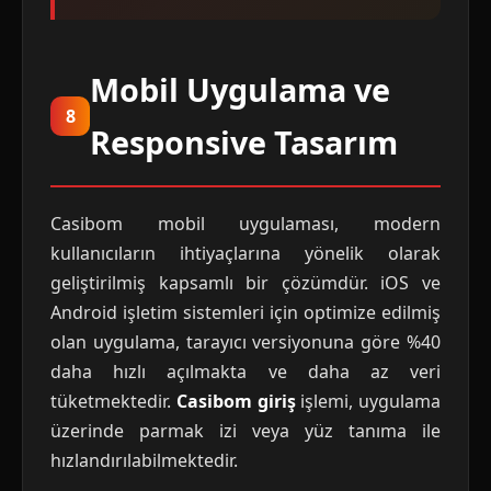
Mobil Uygulama ve
8
Responsive Tasarım
Casibom mobil uygulaması, modern
kullanıcıların ihtiyaçlarına yönelik olarak
geliştirilmiş kapsamlı bir çözümdür. iOS ve
Android işletim sistemleri için optimize edilmiş
olan uygulama, tarayıcı versiyonuna göre %40
daha hızlı açılmakta ve daha az veri
tüketmektedir.
Casibom giriş
işlemi, uygulama
üzerinde parmak izi veya yüz tanıma ile
hızlandırılabilmektedir.