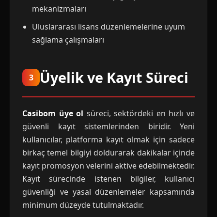
mekanizmaları
Uluslararası lisans düzenlemelerine uyum
sağlama çalışmaları
Üyelik ve Kayıt Süreci
3
Casibom üye ol
süreci, sektördeki en hızlı ve
güvenli kayıt sistemlerinden biridir. Yeni
kullanıcılar, platforma kayıt olmak için sadece
birkaç temel bilgiyi doldurarak dakikalar içinde
kayıt promosyon velerini aktive edebilmektedir.
Kayıt sürecinde istenen bilgiler, kullanıcı
güvenliği ve yasal düzenlemeler kapsamında
minimum düzeyde tutulmaktadır.