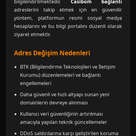
bilgilendirilmektedir.
Casibom bağlantı
adreslerini takip etmek için en güvenilir
yöntem, platformun resmi sosyal medya
hesaplarını ve bu bilgi portalını düzenli olarak
ziyaret etmektir.
Adres Değişim Nedenleri
BTK (Bilgilendirme Teknolojileri ve İletişim
Kurumu) düzenlemeleri ve bağlantı
engellemeleri
Daha güvenli ve hızlı altyapı sunan yeni
domainlerin devreye alınması
Kullanıcı veri güvenliğinin artırılması
amacıyla yapılan teknik güncellemeler
DDoS saldırılarına karşı geliştirilen koruma