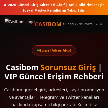
🔥 2026 Güncel Giriş Adresleri Aktif | Anlık Bildirimler İçin
Sosyal Medya Kanallarını Takip Edin
CASIBOM
Güncel Giriş Portalı 2026
Güncel Adres Aktif
Casibom
Sorunsuz Giriş
|
VIP Güncel Erişim Rehberi
Casibom güncel giriş adresleri, kayıt promosyon
ve avantajları, Telegram ve Twitter kanalları
hakkında kapsamlı bilgi portalı. Kesintisiz