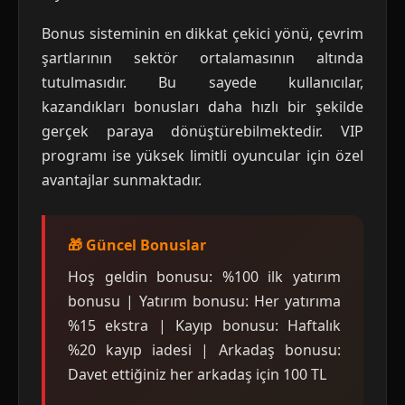
Bonus sisteminin en dikkat çekici yönü, çevrim
şartlarının sektör ortalamasının altında
tutulmasıdır. Bu sayede kullanıcılar,
kazandıkları bonusları daha hızlı bir şekilde
gerçek paraya dönüştürebilmektedir. VIP
programı ise yüksek limitli oyuncular için özel
avantajlar sunmaktadır.
🎁 Güncel Bonuslar
Hoş geldin bonusu: %100 ilk yatırım
bonusu | Yatırım bonusu: Her yatırıma
%15 ekstra | Kayıp bonusu: Haftalık
%20 kayıp iadesi | Arkadaş bonusu:
Davet ettiğiniz her arkadaş için 100 TL