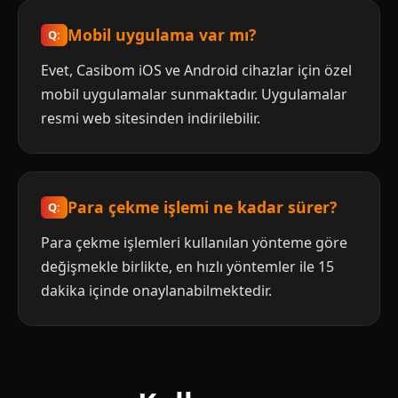
Mobil uygulama var mı?
Evet, Casibom iOS ve Android cihazlar için özel
mobil uygulamalar sunmaktadır. Uygulamalar
resmi web sitesinden indirilebilir.
Para çekme işlemi ne kadar sürer?
Para çekme işlemleri kullanılan yönteme göre
değişmekle birlikte, en hızlı yöntemler ile 15
dakika içinde onaylanabilmektedir.