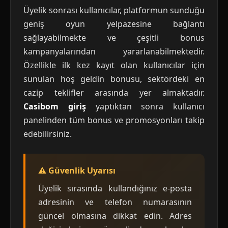
Üyelik sonrası kullanıcılar, platformun sunduğu
geniş oyun yelpazesine bağlantı
sağlayabilmekte ve çeşitli bonus
kampanyalarından yararlanabilmektedir.
Özellikle ilk kez kayıt olan kullanıcılar için
sunulan hoş geldin bonusu, sektördeki en
cazip teklifler arasında yer almaktadır.
Casibom giriş
yaptıktan sonra kullanıcı
panelinden tüm bonus ve promosyonları takip
edebilirsiniz.
⚠️ Güvenlik Uyarısı
Üyelik sırasında kullandığınız e-posta
adresinin ve telefon numarasının
güncel olmasına dikkat edin. Adres