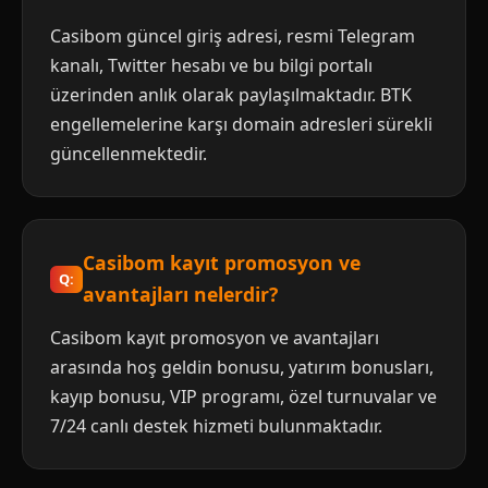
Casibom güncel giriş adresi, resmi Telegram
kanalı, Twitter hesabı ve bu bilgi portalı
üzerinden anlık olarak paylaşılmaktadır. BTK
engellemelerine karşı domain adresleri sürekli
güncellenmektedir.
Casibom kayıt promosyon ve
avantajları nelerdir?
Casibom kayıt promosyon ve avantajları
arasında hoş geldin bonusu, yatırım bonusları,
kayıp bonusu, VIP programı, özel turnuvalar ve
7/24 canlı destek hizmeti bulunmaktadır.