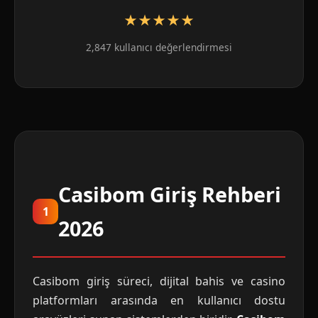
★★★★★
2,847 kullanıcı değerlendirmesi
Casibom Giriş Rehberi
1
2026
Casibom giriş süreci, dijital bahis ve casino
platformları arasında en kullanıcı dostu