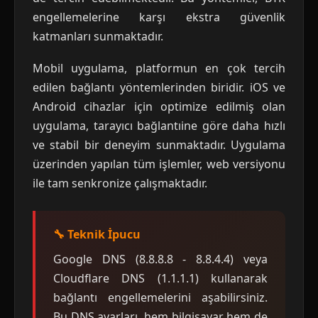
engellemelerine karşı ekstra güvenlik
katmanları sunmaktadır.
Mobil uygulama, platformun en çok tercih
edilen bağlantı yöntemlerinden biridir. iOS ve
Android cihazlar için optimize edilmiş olan
uygulama, tarayıcı bağlantıine göre daha hızlı
ve stabil bir deneyim sunmaktadır. Uygulama
üzerinden yapılan tüm işlemler, web versiyonu
ile tam senkronize çalışmaktadır.
🔧 Teknik İpucu
Google DNS (8.8.8.8 - 8.8.4.4) veya
Cloudflare DNS (1.1.1.1) kullanarak
bağlantı engellemelerini aşabilirsiniz.
Bu DNS ayarları, hem bilgisayar hem de