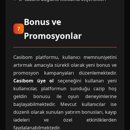
Bonus ve
7
Promosyonlar
Casibom platformu, kullanıcı memnuniyetini
artırmak amacıyla sürekli olarak yeni bonus ve
promosyon kampanyaları düzenlemektedir.
Casibom üye ol
seçeneğini kullanan yeni
kullanıcılar, platformun sunduğu cazip hoş
geldin bonusu ile oyun deneyimlerine
başlayabilmektedir. Mevcut kullanıcılar ise
düzenli olarak sunulan yatırım bonusları, kayıp
iadeleri ve özel etkinliklerden
faydalanabilmektedir.