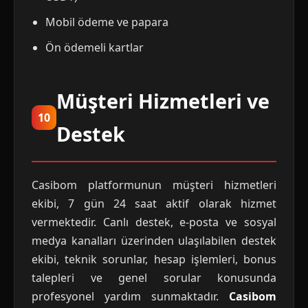
Mobil ödeme ve papara
Ön ödemeli kartlar
Müşteri Hizmetleri ve
10
Destek
Casibom platformunun müşteri hizmetleri
ekibi, 7 gün 24 saat aktif olarak hizmet
vermektedir. Canlı destek, e-posta ve sosyal
medya kanalları üzerinden ulaşılabilen destek
ekibi, teknik sorunlar, hesap işlemleri, bonus
talepleri ve genel sorular konusunda
profesyonel yardım sunmaktadır.
Casibom