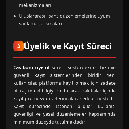
mekanizmaları
Uluslararası lisans düzenlemelerine uyum
sağlama çalışmaları
Üyelik ve Kayıt Süreci
3
Casibom üye ol
süreci, sektördeki en hızlı ve
güvenli kayıt sistemlerinden biridir. Yeni
kullanıcılar, platforma kayıt olmak için sadece
birkaç temel bilgiyi doldurarak dakikalar içinde
kayıt promosyon velerini aktive edebilmektedir.
Kayıt sürecinde istenen bilgiler, kullanıcı
güvenliği ve yasal düzenlemeler kapsamında
minimum düzeyde tutulmaktadır.