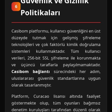
Güvenlik ve Gizlilik
6
Politikaları
Casibom platformu, kullanıcı güvenliğini en üst
düzeyde tutmak için gelişmiş şifreleme
teknolojileri ve çok faktörlü kimlik doğrulama
sistemleri kullanmaktadır. Tüm kullanıcı
verileri, 256-bit SSL şifreleme ile korunmakta
ve üçüncü taraflarla paylaşılmamaktadır.
Casibom bağlantı
sürecindeki her adım,
uluslararası güvenlik standartlarına uygun
olarak tasarlanmıştır.
Platform, Curacao lisansı altında faaliyet
göstermekte olup, tüm oyunları bağımsız
denetim kuruluşları tarafından düzenli olarak