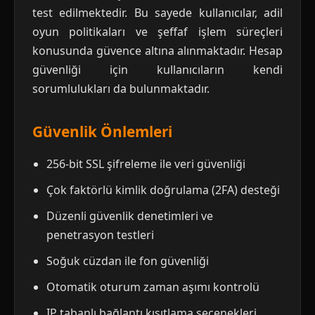
test edilmektedir. Bu sayede kullanıcılar, adil
oyun politikaları ve şeffaf işlem süreçleri
konusunda güvence altına alınmaktadır. Hesap
güvenliği için kullanıcıların kendi
sorumlulukları da bulunmaktadır.
Güvenlik Önlemleri
256-bit SSL şifreleme ile veri güvenliği
Çok faktörlü kimlik doğrulama (2FA) desteği
Düzenli güvenlik denetimleri ve
penetrasyon testleri
Soğuk cüzdan ile fon güvenliği
Otomatik oturum zaman aşımı kontrolü
IP tabanlı bağlantı kısıtlama seçenekleri