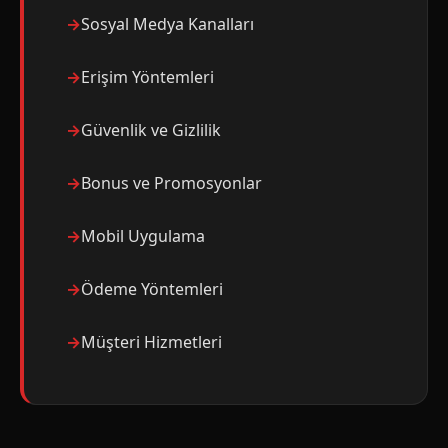
Sosyal Medya Kanalları
Erişim Yöntemleri
Güvenlik ve Gizlilik
Bonus ve Promosyonlar
Mobil Uygulama
Ödeme Yöntemleri
Müşteri Hizmetleri