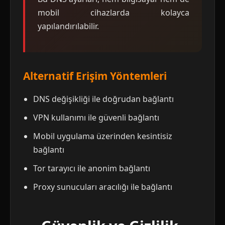
mobil cihazlarda kolayca
yapılandırılabilir.
Alternatif Erişim Yöntemleri
DNS değişikliği ile doğrudan bağlantı
VPN kullanımı ile güvenli bağlantı
Mobil uygulama üzerinden kesintisiz
bağlantı
Tor tarayıcı ile anonim bağlantı
Proxy sunucuları aracılığı ile bağlantı