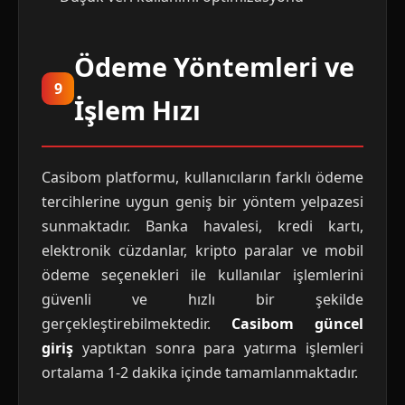
Ödeme Yöntemleri ve
9
İşlem Hızı
Casibom platformu, kullanıcıların farklı ödeme
tercihlerine uygun geniş bir yöntem yelpazesi
sunmaktadır. Banka havalesi, kredi kartı,
elektronik cüzdanlar, kripto paralar ve mobil
ödeme seçenekleri ile kullanılar işlemlerini
güvenli ve hızlı bir şekilde
gerçekleştirebilmektedir.
Casibom güncel
giriş
yaptıktan sonra para yatırma işlemleri
ortalama 1-2 dakika içinde tamamlanmaktadır.