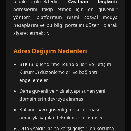
bilgilendirilmektedir.
Casibom bağlantı
adreslerini takip etmek için en güvenilir
yöntem, platformun resmi sosyal medya
hesaplarını ve bu bilgi portalını düzenli olarak
ziyaret etmektir.
Adres Değişim Nedenleri
BTK (Bilgilendirme Teknolojileri ve İletişim
Kurumu) düzenlemeleri ve bağlantı
engellemeleri
Daha güvenli ve hızlı altyapı sunan yeni
domainlerin devreye alınması
Kullanıcı veri güvenliğinin artırılması
amacıyla yapılan teknik güncellemeler
DDoS saldırılarına karşı geliştirilen koruma