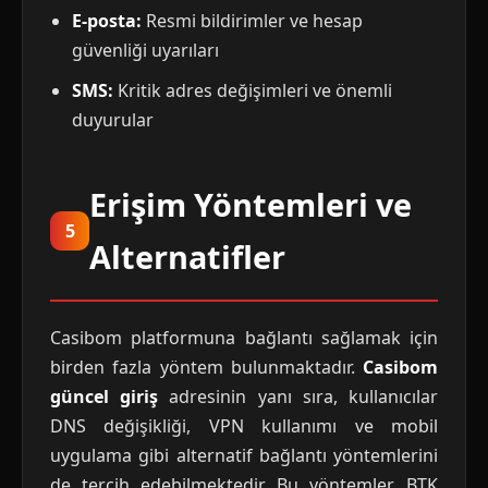
E-posta:
Resmi bildirimler ve hesap
güvenliği uyarıları
SMS:
Kritik adres değişimleri ve önemli
duyurular
Erişim Yöntemleri ve
5
Alternatifler
Casibom platformuna bağlantı sağlamak için
birden fazla yöntem bulunmaktadır.
Casibom
güncel giriş
adresinin yanı sıra, kullanıcılar
DNS değişikliği, VPN kullanımı ve mobil
uygulama gibi alternatif bağlantı yöntemlerini
de tercih edebilmektedir. Bu yöntemler, BTK