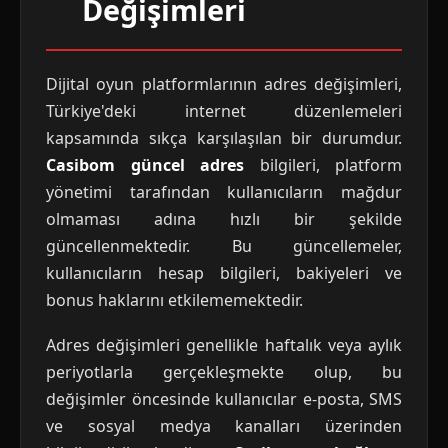
Değişimleri
Dijital oyun platformlarının adres değişimleri,
Türkiye'deki internet düzenlemeleri
kapsamında sıkça karşılaşılan bir durumdur.
Casibom güncel adres
bilgileri, platform
yönetimi tarafından kullanıcıların mağdur
olmaması adına hızlı bir şekilde
güncellenmektedir. Bu güncellemeler,
kullanıcıların hesap bilgileri, bakiyeleri ve
bonus haklarını etkilememektedir.
Adres değişimleri genellikle haftalık veya aylık
periyotlarla gerçekleşmekte olup, bu
değişimler öncesinde kullanıcılar e-posta, SMS
ve sosyal medya kanalları üzerinden