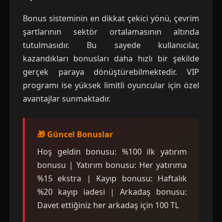
Bonus sisteminin en dikkat çekici yönü, çevrim
şartlarının sektör ortalamasının altında
tutulmasıdır. Bu sayede kullanıcılar,
kazandıkları bonusları daha hızlı bir şekilde
gerçek paraya dönüştürebilmektedir. VIP
programı ise yüksek limitli oyuncular için özel
avantajlar sunmaktadır.
🎁 Güncel Bonuslar
Hoş geldin bonusu: %100 ilk yatırım
bonusu | Yatırım bonusu: Her yatırıma
%15 ekstra | Kayıp bonusu: Haftalık
%20 kayıp iadesi | Arkadaş bonusu:
Davet ettiğiniz her arkadaş için 100 TL