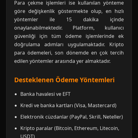
Para çekme işlemleri ise kullanılan yönteme
göre değişkenlik göstermekte olup, en hızlı
yöntemler ile 15 dakika içinde
onaylanabilmektedir. Platform, kullanıcı
güvenliği için tüm ödeme işlemlerinde ek
doğrulama adımları uygulamaktadır. Kripto
para ödemeleri, son dönemde en çok tercih
edilen yöntemler arasında yer almaktadır.
Desteklenen Ödeme Yöntemleri
Banka havalesi ve EFT
Kredi ve banka kartları (Visa, Mastercard)
Elektronik cüzdanlar (PayPal, Skrill, Neteller)
Kripto paralar (Bitcoin, Ethereum, Litecoin,
USDT)