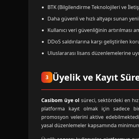
BTK (Bilgilendirme Teknolojileri ve İle
Daha güvenli ve hızlı altyapı sunan yen
Kullanıcı veri güvenliğinin artırılması 
DDoS saldırılarına karşı geliştirilen 
Uluslararası lisans düzenlemelerine u
Üyelik ve Kayıt Sür
3
Casibom üye ol
süreci, sektördeki en hızlı
platforma kayıt olmak için sadece bir
promosyon velerini aktive edebilmektedir.
yasal düzenlemeler kapsamında minimum