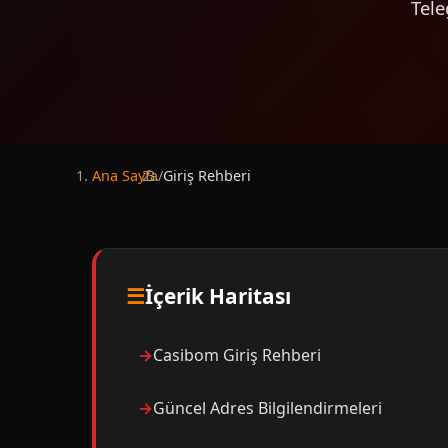
Tele
Ana Sayfa
/
Giriş Rehberi
İçerik Haritası
Casibom Giriş Rehberi
Güncel Adres Bilgilendirmeleri