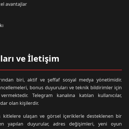
el avantajlar
kı
arı ve İletişim
ndan biri, aktif ve şeffaf sosyal medya yönetimidir.
ncellemeleri, bonus duyuruları ve teknik bildirimler için
 vermektedir. Telegram kanalına katılan kullanıcılar,
r olan kişilerdir.
kitlelere ulaşan ve görsel içeriklerle desteklenen bir
den yapılan duyurular, adres değişimleri, yeni oyun