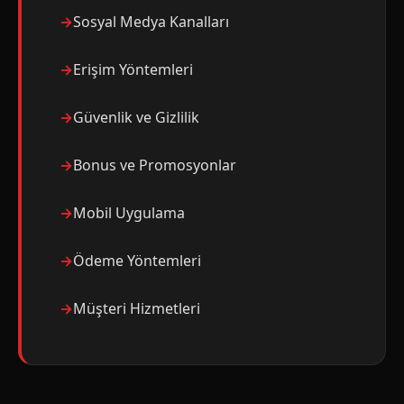
Sosyal Medya Kanalları
Erişim Yöntemleri
Güvenlik ve Gizlilik
Bonus ve Promosyonlar
Mobil Uygulama
Ödeme Yöntemleri
Müşteri Hizmetleri