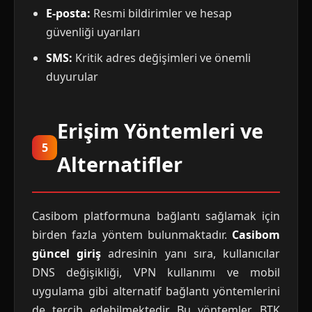
E-posta:
Resmi bildirimler ve hesap
güvenliği uyarıları
SMS:
Kritik adres değişimleri ve önemli
duyurular
Erişim Yöntemleri ve
5
Alternatifler
Casibom platformuna bağlantı sağlamak için
birden fazla yöntem bulunmaktadır.
Casibom
güncel giriş
adresinin yanı sıra, kullanıcılar
DNS değişikliği, VPN kullanımı ve mobil
uygulama gibi alternatif bağlantı yöntemlerini
de tercih edebilmektedir. Bu yöntemler, BTK