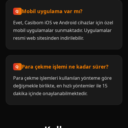
Mobil uygulama var mı?
Evet, Casibom iOS ve Android cihazlar için özel
mobil uygulamalar sunmaktadır. Uygulamalar
resmi web sitesinden indirilebilir.
Para çekme işlemi ne kadar sürer?
Para çekme işlemleri kullanılan yönteme göre
değişmekle birlikte, en hızlı yöntemler ile 15
dakika içinde onaylanabilmektedir.