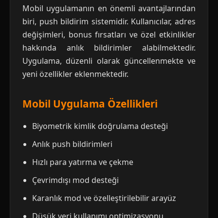
Mobil uygulamanın en önemli avantajlarından
biri, push bildirim sistemidir. Kullanıcılar, adres
değişimleri, bonus fırsatları ve özel etkinlikler
hakkında anlık bildirimler alabilmektedir.
Uygulama, düzenli olarak güncellenmekte ve
yeni özellikler eklenmektedir.
Mobil Uygulama Özellikleri
Biyometrik kimlik doğrulama desteği
Anlık push bildirimleri
Hızlı para yatırma ve çekme
Çevrimdışı mod desteği
Karanlık mod ve özelleştirilebilir arayüz
Düşük veri kullanımı optimizasyonu