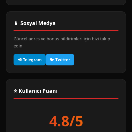
📱 Sosyal Medya
Güncel adres ve bonus bildirimleri için bizi takip
edin:
📢 Telegram
🐦 Twitter
⭐ Kullanıcı Puanı
4.8/5