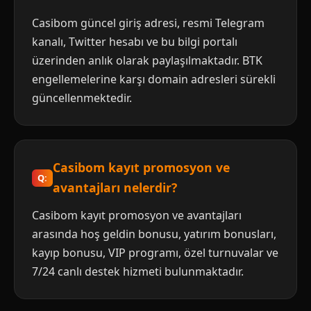
Casibom güncel giriş adresi, resmi Telegram
kanalı, Twitter hesabı ve bu bilgi portalı
üzerinden anlık olarak paylaşılmaktadır. BTK
engellemelerine karşı domain adresleri sürekli
güncellenmektedir.
Casibom kayıt promosyon ve
avantajları nelerdir?
Casibom kayıt promosyon ve avantajları
arasında hoş geldin bonusu, yatırım bonusları,
kayıp bonusu, VIP programı, özel turnuvalar ve
7/24 canlı destek hizmeti bulunmaktadır.