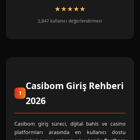
★★★★★
2,847 kullanıcı değerlendirmesi
Casibom Giriş Rehberi
1
2026
Casibom giriş süreci, dijital bahis ve casino
platformları arasında en kullanıcı dostu