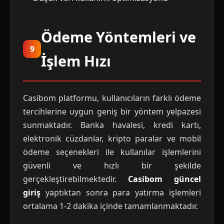
Ödeme Yöntemleri ve
9
İşlem Hızı
Casibom platformu, kullanıcıların farklı ödeme
tercihlerine uygun geniş bir yöntem yelpazesi
sunmaktadır. Banka havalesi, kredi kartı,
elektronik cüzdanlar, kripto paralar ve mobil
ödeme seçenekleri ile kullanılar işlemlerini
güvenli ve hızlı bir şekilde
gerçekleştirebilmektedir.
Casibom güncel
giriş
yaptıktan sonra para yatırma işlemleri
ortalama 1-2 dakika içinde tamamlanmaktadır.