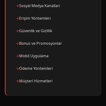
Sosyal Medya Kanalları
Erişim Yöntemleri
Güvenlik ve Gizlilik
Bonus ve Promosyonlar
Mobil Uygulama
Ödeme Yöntemleri
Müşteri Hizmetleri