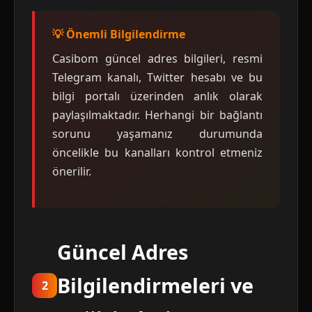
💡 Önemli Bilgilendirme
Casibom güncel adres bilgileri, resmi
Telegram kanalı, Twitter hesabı ve bu
bilgi portalı üzerinden anlık olarak
paylaşılmaktadır. Herhangi bir bağlantı
sorunu yaşamanız durumunda
öncelikle bu kanalları kontrol etmeniz
önerilir.
Güncel Adres
Bilgilendirmeleri ve
2