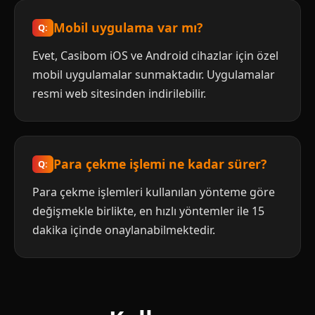
Mobil uygulama var mı?
Evet, Casibom iOS ve Android cihazlar için özel
mobil uygulamalar sunmaktadır. Uygulamalar
resmi web sitesinden indirilebilir.
Para çekme işlemi ne kadar sürer?
Para çekme işlemleri kullanılan yönteme göre
değişmekle birlikte, en hızlı yöntemler ile 15
dakika içinde onaylanabilmektedir.