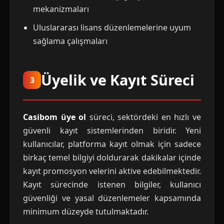
mekanizmaları
Uluslararası lisans düzenlemelerine uyum
sağlama çalışmaları
Üyelik ve Kayıt Süreci
3
Casibom üye ol
süreci, sektördeki en hızlı ve
güvenli kayıt sistemlerinden biridir. Yeni
kullanıcılar, platforma kayıt olmak için sadece
birkaç temel bilgiyi doldurarak dakikalar içinde
kayıt promosyon velerini aktive edebilmektedir.
Kayıt sürecinde istenen bilgiler, kullanıcı
güvenliği ve yasal düzenlemeler kapsamında
minimum düzeyde tutulmaktadır.