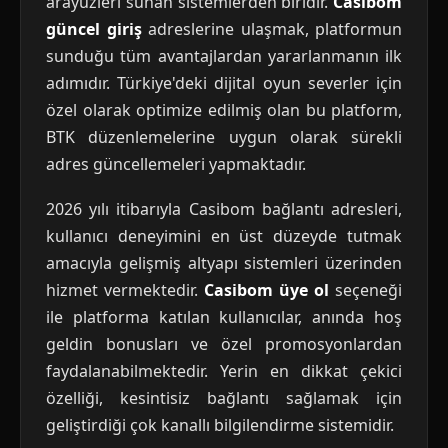
arayüzleri sunan sistemlerden biridir.
Casibom
güncel giriş
adreslerine ulaşmak, platformun
sunduğu tüm avantajlardan yararlanmanın ilk
adımıdır. Türkiye'deki dijital oyun severler için
özel olarak optimize edilmiş olan bu platform,
BTK düzenlemelerine uygun olarak sürekli
adres güncellemeleri yapmaktadır.
2026 yılı itibarıyla Casibom bağlantı adresleri,
kullanıcı deneyimini en üst düzeyde tutmak
amacıyla gelişmiş altyapı sistemleri üzerinden
hizmet vermektedir.
Casibom üye ol
seçeneği
ile platforma katılan kullanıcılar, anında hoş
geldin bonusları ve özel promosyonlardan
faydalanabilmektedir. Yerin en dikkat çekici
özelliği, kesintisiz bağlantı sağlamak için
geliştirdiği çok kanallı bilgilendirme sistemidir.