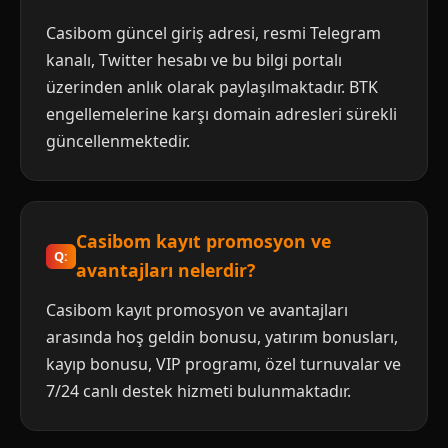
Casibom güncel giriş adresi, resmi Telegram
kanalı, Twitter hesabı ve bu bilgi portalı
üzerinden anlık olarak paylaşılmaktadır. BTK
engellemelerine karşı domain adresleri sürekli
güncellenmektedir.
Casibom kayıt promosyon ve
avantajları nelerdir?
Casibom kayıt promosyon ve avantajları
arasında hoş geldin bonusu, yatırım bonusları,
kayıp bonusu, VIP programı, özel turnuvalar ve
7/24 canlı destek hizmeti bulunmaktadır.