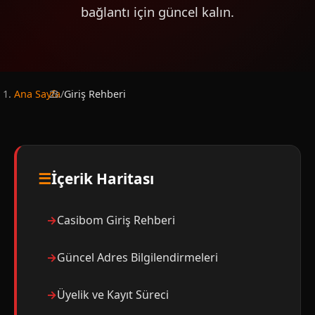
bağlantı için güncel kalın.
Ana Sayfa
/
Giriş Rehberi
İçerik Haritası
Casibom Giriş Rehberi
Güncel Adres Bilgilendirmeleri
Üyelik ve Kayıt Süreci