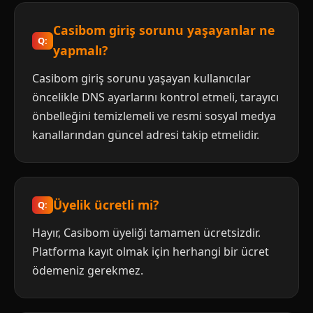
Casibom giriş sorunu yaşayanlar ne
yapmalı?
Casibom giriş sorunu yaşayan kullanıcılar
öncelikle DNS ayarlarını kontrol etmeli, tarayıcı
önbelleğini temizlemeli ve resmi sosyal medya
kanallarından güncel adresi takip etmelidir.
Üyelik ücretli mi?
Hayır, Casibom üyeliği tamamen ücretsizdir.
Platforma kayıt olmak için herhangi bir ücret
ödemeniz gerekmez.