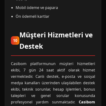
Mobil ödeme ve papara
Ön ödemeli kartlar
Müşteri Hizmetleri ve
10
Destek
Casibom platformunun müşteri hizmetleri
ekibi, 7 gün 24 saat aktif olarak hizmet
vermektedir. Canlı destek, e-posta ve sosyal
medya kanalları üzerinden ulaşılabilen destek
ekibi, teknik sorunlar, hesap işlemleri, bonus
talepleri ve genel sorular konusunda
profesyonel yardım sunmaktadır.
Casibom