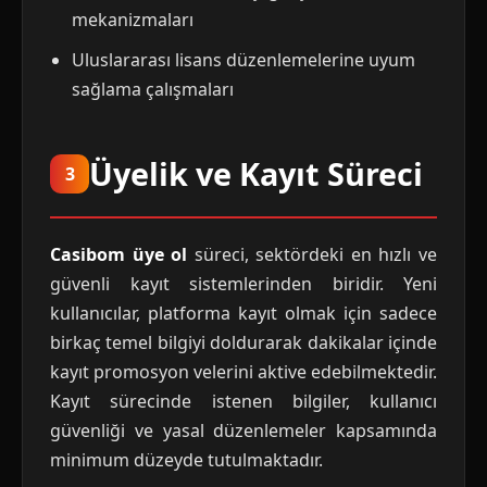
mekanizmaları
Uluslararası lisans düzenlemelerine uyum
sağlama çalışmaları
Üyelik ve Kayıt Süreci
3
Casibom üye ol
süreci, sektördeki en hızlı ve
güvenli kayıt sistemlerinden biridir. Yeni
kullanıcılar, platforma kayıt olmak için sadece
birkaç temel bilgiyi doldurarak dakikalar içinde
kayıt promosyon velerini aktive edebilmektedir.
Kayıt sürecinde istenen bilgiler, kullanıcı
güvenliği ve yasal düzenlemeler kapsamında
minimum düzeyde tutulmaktadır.