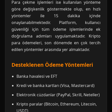
Para çekme işlemleri ise kullanılan yönteme
göre değişkenlik göstermekte olup, en hızlı
yöntemler ile 15 dakika içinde
onaylanabilmektedir. Platform, kullanıcı
güvenliği için tüm ödeme işlemlerinde ek
doğrulama adımları uygulamaktadır. Kripto
para ödemeleri, son dönemde en çok tercih
edilen yöntemler arasında yer almaktadır.
Desteklenen Ödeme Yöntemleri
Banka havalesi ve EFT
Kredi ve banka kartları (Visa, Mastercard)
Elektronik cüzdanlar (PayPal, Skrill, Neteller)
Kripto paralar (Bitcoin, Ethereum, Litecoin,
USDT)