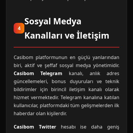
Sosyal Medya
4
Kanalları ve İletişim
Casibom platformunun en güçlü yanlarından
biri, aktif ve şeffaf sosyal medya yönetimidir.
Casibom Telegram
kanalı, anlık adres
güncellemeleri, bonus duyuruları ve teknik
bildirimler için birincil iletişim kanalı olarak
hizmet vermektedir. Telegram kanalına katılan
kullanıcılar, platformdaki tüm gelişmelerden ilk
haberdar olan kişilerdir.
Casibom Twitter
hesabı ise daha geniş