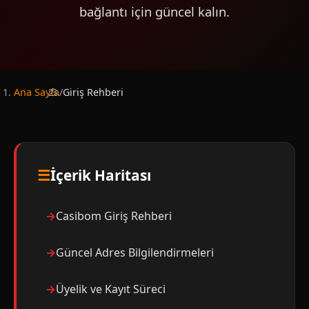
bağlantı için güncel kalın.
Ana Sayfa
/
Giriş Rehberi
İçerik Haritası
Casibom Giriş Rehberi
Güncel Adres Bilgilendirmeleri
Üyelik ve Kayıt Süreci