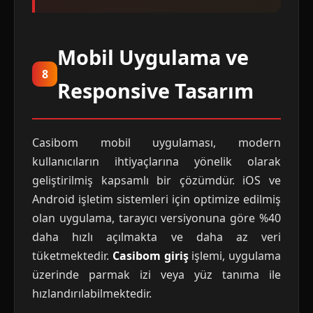
Mobil Uygulama ve
8
Responsive Tasarım
Casibom mobil uygulaması, modern
kullanıcıların ihtiyaçlarına yönelik olarak
geliştirilmiş kapsamlı bir çözümdür. iOS ve
Android işletim sistemleri için optimize edilmiş
olan uygulama, tarayıcı versiyonuna göre %40
daha hızlı açılmakta ve daha az veri
tüketmektedir.
Casibom giriş
işlemi, uygulama
üzerinde parmak izi veya yüz tanıma ile
hızlandırılabilmektedir.