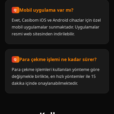
Mobil uygulama var mı?
Evet, Casibom iOS ve Android cihazlar için özel
mobil uygulamalar sunmaktadır. Uygulamalar
resmi web sitesinden indirilebilir.
Para çekme işlemi ne kadar sürer?
Para çekme işlemleri kullanılan yönteme göre
değişmekle birlikte, en hızlı yöntemler ile 15
dakika içinde onaylanabilmektedir.