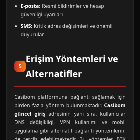
E-posta:
Resmi bildirimler ve hesap
güvenliği uyarıları
SMS:
Kritik adres değişimleri ve önemli
duyurular
Erişim Yöntemleri ve
5
Alternatifler
Casibom platformuna bağlantı sağlamak için
birden fazla yöntem bulunmaktadır.
Casibom
güncel giriş
adresinin yanı sıra, kullanıcılar
DNS değişikliği, VPN kullanımı ve mobil
uygulama gibi alternatif bağlantı yöntemlerini
de tercih edebilmektedir. Bu yöntemler, BTK