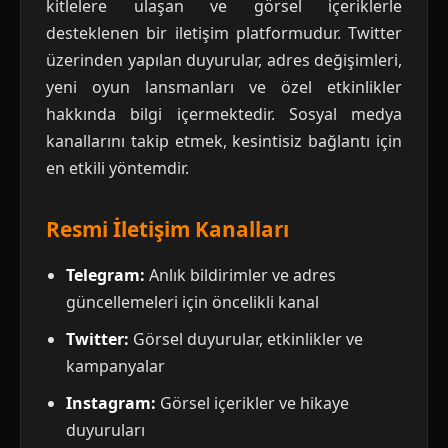
kitlelere ulaşan ve görsel içeriklerle
desteklenen bir iletişim platformudur. Twitter
üzerinden yapılan duyurular, adres değişimleri,
yeni oyun lansmanları ve özel etkinlikler
hakkında bilgi içermektedir. Sosyal medya
kanallarını takip etmek, kesintisiz bağlantı için
en etkili yöntemdir.
Resmi İletişim Kanalları
Telegram:
Anlık bildirimler ve adres
güncellemeleri için öncelikli kanal
Twitter:
Görsel duyurular, etkinlikler ve
kampanyalar
Instagram:
Görsel içerikler ve hikaye
duyuruları