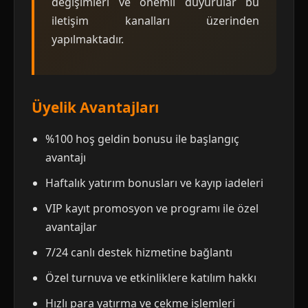
değişimleri ve önemli duyurular bu
iletişim kanalları üzerinden
yapılmaktadır.
Üyelik Avantajları
%100 hoş geldin bonusu ile başlangıç
avantajı
Haftalık yatırım bonusları ve kayıp iadeleri
VIP kayıt promosyon ve programı ile özel
avantajlar
7/24 canlı destek hizmetine bağlantı
Özel turnuva ve etkinliklere katılım hakkı
Hızlı para yatırma ve çekme işlemleri