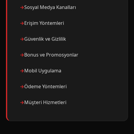
Sosyal Medya Kanalları
Erişim Yöntemleri
Güvenlik ve Gizlilik
Bonus ve Promosyonlar
Mobil Uygulama
Ödeme Yöntemleri
Müşteri Hizmetleri