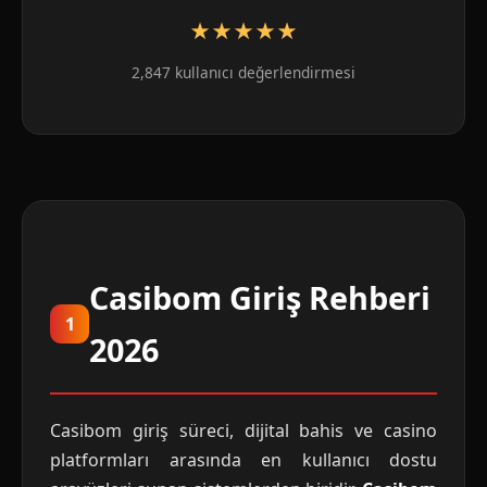
★★★★★
2,847 kullanıcı değerlendirmesi
Casibom Giriş Rehberi
1
2026
Casibom giriş süreci, dijital bahis ve casino
platformları arasında en kullanıcı dostu