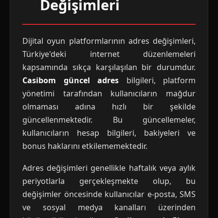
Değişimleri
Dijital oyun platformlarının adres değişimleri,
Türkiye'deki internet düzenlemeleri
kapsamında sıkça karşılaşılan bir durumdur.
Casibom güncel adres
bilgileri, platform
yönetimi tarafından kullanıcıların mağdur
olmaması adına hızlı bir şekilde
güncellenmektedir. Bu güncellemeler,
kullanıcıların hesap bilgileri, bakiyeleri ve
bonus haklarını etkilememektedir.
Adres değişimleri genellikle haftalık veya aylık
periyotlarla gerçekleşmekte olup, bu
değişimler öncesinde kullanıcılar e-posta, SMS
ve sosyal medya kanalları üzerinden