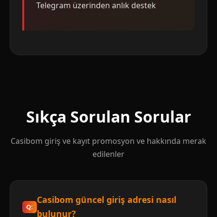
Telegram üzerinden anlık destek
Sıkça Sorulan Sorular
Casibom giriş ve kayıt promosyon ve hakkında merak
edilenler
Casibom güncel giriş adresi nasıl
bulunur?