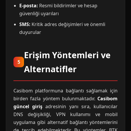
E-posta:
Resmi bildirimler ve hesap
güvenliği uyarıları
SMS:
Kritik adres değişimleri ve önemli
duyurular
Erişim Yöntemleri ve
5
Alternatifler
Casibom platformuna bağlantı sağlamak için
birden fazla yöntem bulunmaktadır.
Casibom
güncel giriş
adresinin yanı sıra, kullanıcılar
DNS değişikliği, VPN kullanımı ve mobil
uygulama gibi alternatif bağlantı yöntemlerini
de tercih edebilmektedir. Bu yöntemler, BTK