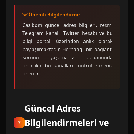
💡 Önemli Bilgilendirme
Casibom güncel adres bilgileri, resmi
Telegram kanalı, Twitter hesabı ve bu
bilgi portalı üzerinden anlık olarak
paylaşılmaktadır. Herhangi bir bağlantı
sorunu yaşamanız durumunda
öncelikle bu kanalları kontrol etmeniz
önerilir.
Güncel Adres
Bilgilendirmeleri ve
2