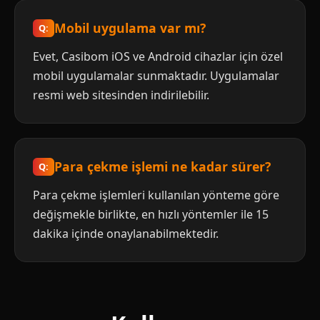
Mobil uygulama var mı?
Evet, Casibom iOS ve Android cihazlar için özel
mobil uygulamalar sunmaktadır. Uygulamalar
resmi web sitesinden indirilebilir.
Para çekme işlemi ne kadar sürer?
Para çekme işlemleri kullanılan yönteme göre
değişmekle birlikte, en hızlı yöntemler ile 15
dakika içinde onaylanabilmektedir.