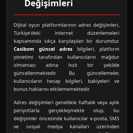
Değişimleri
Dijital oyun platformlarının adres değişimleri,
Türkiye'deki internet düzenlemeleri
kapsamında sıkça karşılaşılan bir durumdur.
Casibom güncel adres
bilgileri, platform
yönetimi tarafından kullanıcıların mağdur
olmaması adına hızlı bir şekilde
güncellenmektedir. Bu güncellemeler,
kullanıcıların hesap bilgileri, bakiyeleri ve
bonus haklarını etkilememektedir.
Adres değişimleri genellikle haftalık veya aylık
periyotlarla gerçekleşmekte olup, bu
değişimler öncesinde kullanıcılar e-posta, SMS
ve sosyal medya kanalları üzerinden