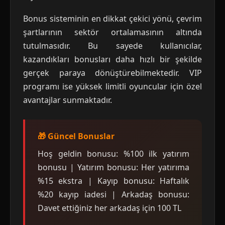
Bonus sisteminin en dikkat çekici yönü, çevrim
şartlarının sektör ortalamasının altında
tutulmasıdır. Bu sayede kullanıcılar,
kazandıkları bonusları daha hızlı bir şekilde
gerçek paraya dönüştürebilmektedir. VIP
programı ise yüksek limitli oyuncular için özel
avantajlar sunmaktadır.
🎁 Güncel Bonuslar
Hoş geldin bonusu: %100 ilk yatırım
bonusu | Yatırım bonusu: Her yatırıma
%15 ekstra | Kayıp bonusu: Haftalık
%20 kayıp iadesi | Arkadaş bonusu:
Davet ettiğiniz her arkadaş için 100 TL