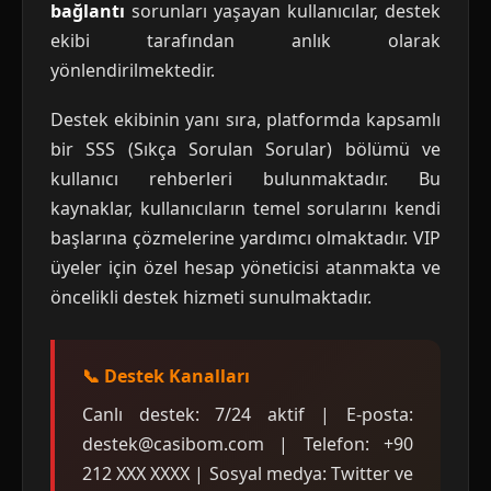
bağlantı
sorunları yaşayan kullanıcılar, destek
ekibi tarafından anlık olarak
yönlendirilmektedir.
Destek ekibinin yanı sıra, platformda kapsamlı
bir SSS (Sıkça Sorulan Sorular) bölümü ve
kullanıcı rehberleri bulunmaktadır. Bu
kaynaklar, kullanıcıların temel sorularını kendi
başlarına çözmelerine yardımcı olmaktadır. VIP
üyeler için özel hesap yöneticisi atanmakta ve
öncelikli destek hizmeti sunulmaktadır.
📞 Destek Kanalları
Canlı destek: 7/24 aktif | E-posta:
destek@casibom.com | Telefon: +90
212 XXX XXXX | Sosyal medya: Twitter ve