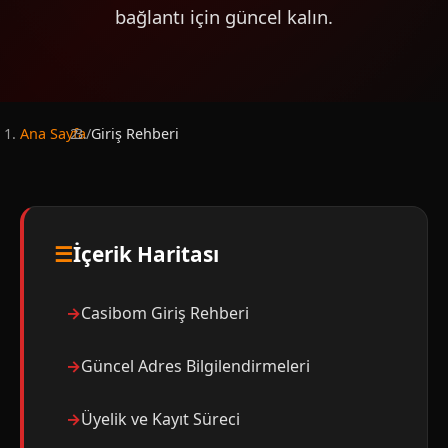
bağlantı için güncel kalın.
Ana Sayfa
/
Giriş Rehberi
İçerik Haritası
Casibom Giriş Rehberi
Güncel Adres Bilgilendirmeleri
Üyelik ve Kayıt Süreci