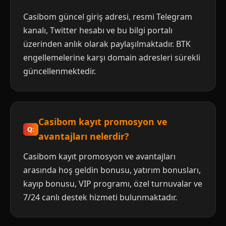
Casibom güncel giriş adresi, resmi Telegram
kanalı, Twitter hesabı ve bu bilgi portalı
üzerinden anlık olarak paylaşılmaktadır. BTK
engellemelerine karşı domain adresleri sürekli
güncellenmektedir.
Casibom kayıt promosyon ve
avantajları nelerdir?
Casibom kayıt promosyon ve avantajları
arasında hoş geldin bonusu, yatırım bonusları,
kayıp bonusu, VIP programı, özel turnuvalar ve
7/24 canlı destek hizmeti bulunmaktadır.