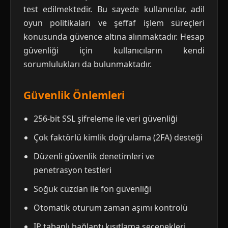
test edilmektedir. Bu sayede kullanıcılar, adil
oyun politikaları ve şeffaf işlem süreçleri
konusunda güvence altına alınmaktadır. Hesap
güvenliği için kullanıcıların kendi
sorumlulukları da bulunmaktadır.
Güvenlik Önlemleri
256-bit SSL şifreleme ile veri güvenliği
Çok faktörlü kimlik doğrulama (2FA) desteği
Düzenli güvenlik denetimleri ve
penetrasyon testleri
Soğuk cüzdan ile fon güvenliği
Otomatik oturum zaman aşımı kontrolü
IP tabanlı bağlantı kısıtlama seçenekleri