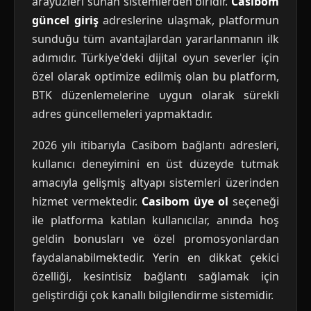
arayüzleri sunan sistemlerden biridir.
Casibom
güncel giriş
adreslerine ulaşmak, platformun
sunduğu tüm avantajlardan yararlanmanın ilk
adımıdır. Türkiye'deki dijital oyun severler için
özel olarak optimize edilmiş olan bu platform,
BTK düzenlemelerine uygun olarak sürekli
adres güncellemeleri yapmaktadır.
2026 yılı itibarıyla Casibom bağlantı adresleri,
kullanıcı deneyimini en üst düzeyde tutmak
amacıyla gelişmiş altyapı sistemleri üzerinden
hizmet vermektedir.
Casibom üye ol
seçeneği
ile platforma katılan kullanıcılar, anında hoş
geldin bonusları ve özel promosyonlardan
faydalanabilmektedir. Yerin en dikkat çekici
özelliği, kesintisiz bağlantı sağlamak için
geliştirdiği çok kanallı bilgilendirme sistemidir.