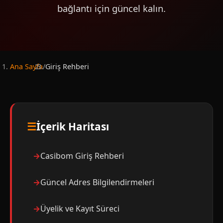
bağlantı için güncel kalın.
Ana Sayfa
/
Giriş Rehberi
İçerik Haritası
Casibom Giriş Rehberi
Güncel Adres Bilgilendirmeleri
Üyelik ve Kayıt Süreci