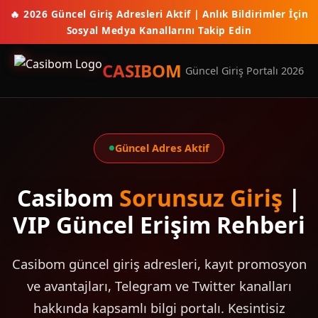
🔥 2026 Güncel Giriş Adresleri Aktif | Anlık Bildirimler İçin
Sosyal Medya Kanallarını Takip Edin
CASIBOM
Güncel Giriş Portalı 2026
Güncel Adres Aktif
Casibom
Sorunsuz Giriş
|
VIP Güncel Erişim Rehberi
Casibom güncel giriş adresleri, kayıt promosyon
ve avantajları, Telegram ve Twitter kanalları
hakkında kapsamlı bilgi portalı. Kesintisiz