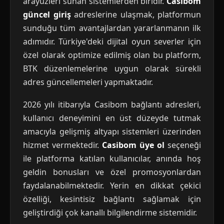
arayüzleri sunan sistemlerden biridir.
Casibom
güncel giriş
adreslerine ulaşmak, platformun
sunduğu tüm avantajlardan yararlanmanın ilk
adımıdır. Türkiye'deki dijital oyun severler için
özel olarak optimize edilmiş olan bu platform,
BTK düzenlemelerine uygun olarak sürekli
adres güncellemeleri yapmaktadır.
2026 yılı itibarıyla Casibom bağlantı adresleri,
kullanıcı deneyimini en üst düzeyde tutmak
amacıyla gelişmiş altyapı sistemleri üzerinden
hizmet vermektedir.
Casibom üye ol
seçeneği
ile platforma katılan kullanıcılar, anında hoş
geldin bonusları ve özel promosyonlardan
faydalanabilmektedir. Yerin en dikkat çekici
özelliği, kesintisiz bağlantı sağlamak için
geliştirdiği çok kanallı bilgilendirme sistemidir.