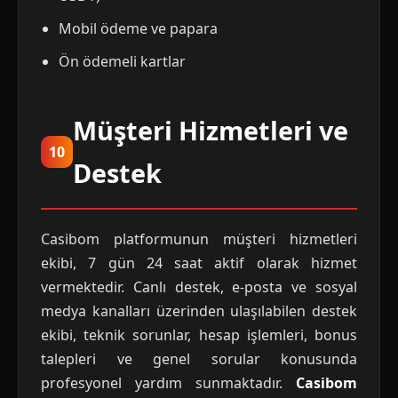
Mobil ödeme ve papara
Ön ödemeli kartlar
Müşteri Hizmetleri ve
10
Destek
Casibom platformunun müşteri hizmetleri
ekibi, 7 gün 24 saat aktif olarak hizmet
vermektedir. Canlı destek, e-posta ve sosyal
medya kanalları üzerinden ulaşılabilen destek
ekibi, teknik sorunlar, hesap işlemleri, bonus
talepleri ve genel sorular konusunda
profesyonel yardım sunmaktadır.
Casibom