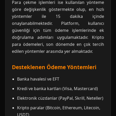
Para çekme işlemleri ise kullanılan yönteme
göre değişkenlik göstermekte olup, en hızlı
yöntemler ile 15 dakika içinde
onaylanabilmektedir. Platform, kullanıcı
güvenliği için tüm ödeme işlemlerinde ek
doğrulama adımları uygulamaktadır. Kripto
para ödemeleri, son dönemde en çok tercih
edilen yöntemler arasında yer almaktadır.
Desteklenen Ödeme Yöntemleri
Banka havalesi ve EFT
Kredi ve banka kartları (Visa, Mastercard)
Elektronik cüzdanlar (PayPal, Skrill, Neteller)
Kripto paralar (Bitcoin, Ethereum, Litecoin,
USDT)