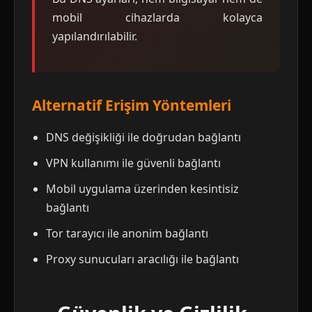
mobil cihazlarda kolayca
yapılandırılabilir.
Alternatif Erişim Yöntemleri
DNS değişikliği ile doğrudan bağlantı
VPN kullanımı ile güvenli bağlantı
Mobil uygulama üzerinden kesintisiz
bağlantı
Tor tarayıcı ile anonim bağlantı
Proxy sunucuları aracılığı ile bağlantı