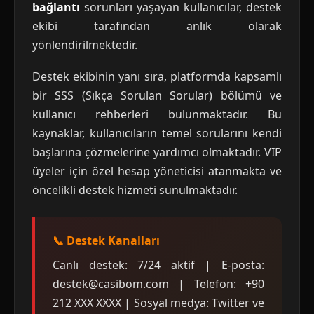
bağlantı
sorunları yaşayan kullanıcılar, destek
ekibi tarafından anlık olarak
yönlendirilmektedir.
Destek ekibinin yanı sıra, platformda kapsamlı
bir SSS (Sıkça Sorulan Sorular) bölümü ve
kullanıcı rehberleri bulunmaktadır. Bu
kaynaklar, kullanıcıların temel sorularını kendi
başlarına çözmelerine yardımcı olmaktadır. VIP
üyeler için özel hesap yöneticisi atanmakta ve
öncelikli destek hizmeti sunulmaktadır.
📞 Destek Kanalları
Canlı destek: 7/24 aktif | E-posta:
destek@casibom.com | Telefon: +90
212 XXX XXXX | Sosyal medya: Twitter ve