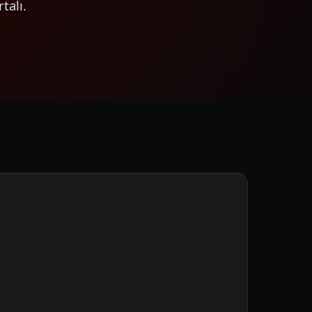
talı.
r