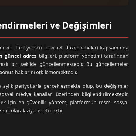
endirmeleri ve Değişimleri
imleri, Türkiye'deki internet düzenlemeleri kapsamında
m güncel adres
bilgileri, platform yönetimi tarafından
ızlı bir şekilde güncellenmektedir. Bu güncellemeler,
ve bonus haklarını etkilememektedir.
ya aylık periyotlarla gerçekleşmekte olup, bu değişimler
osyal medya kanalları üzerinden bilgilendirilmektedir.
mek için en güvenilir yöntem, platformun resmi sosyal
enli olarak ziyaret etmektir.