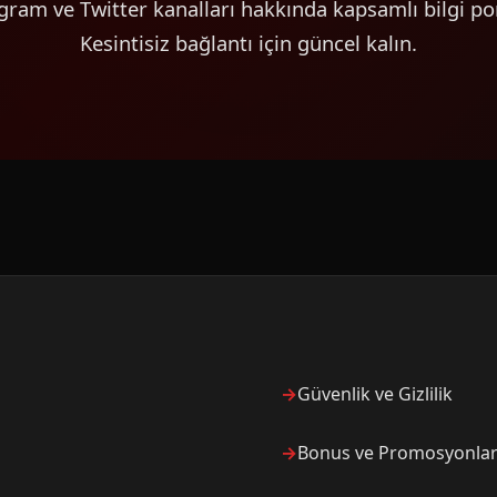
gram ve Twitter kanalları hakkında kapsamlı bilgi por
Kesintisiz bağlantı için güncel kalın.
Güvenlik ve Gizlilik
Bonus ve Promosyonla