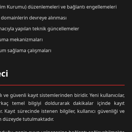
tişim Kurumu) düzenlemeleri ve bağlantı engellemeleri
i domainlerin devreye alınması
amacıyla yapılan teknik güncellemeler
koruma mekanizmaları
yum sağlama çalışmaları
eci
 ve güvenli kayıt sistemlerinden biridir. Yeni kullanıcılar,
kaç temel bilgiyi doldurarak dakikalar içinde kayıt
 Kayıt sürecinde istenen bilgiler, kullanıcı güvenliği ve
 düzeyde tutulmaktadır.