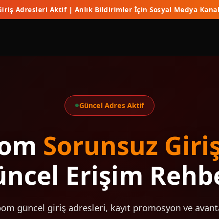
iriş Adresleri Aktif | Anlık Bildirimler İçin Sosyal Medya Kanal
Güncel Adres Aktif
bom
Sorunsuz Giri
ncel Erişim Rehb
om güncel giriş adresleri, kayıt promosyon ve avanta