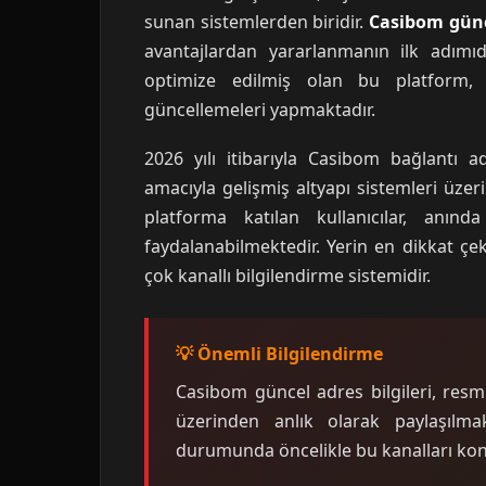
sunan sistemlerden biridir.
Casibom günc
avantajlardan yararlanmanın ilk adımıdı
optimize edilmiş olan bu platform,
güncellemeleri yapmaktadır.
2026 yılı itibarıyla Casibom bağlantı 
amacıyla gelişmiş altyapı sistemleri üze
platforma katılan kullanıcılar, anı
faydalanabilmektedir. Yerin en dikkat çekic
çok kanallı bilgilendirme sistemidir.
💡 Önemli Bilgilendirme
Casibom güncel adres bilgileri, resmi
üzerinden anlık olarak paylaşılma
durumunda öncelikle bu kanalları kont