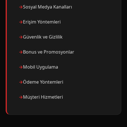
Sosyal Medya Kanalları
Erişim Yöntemleri
Güvenlik ve Gizlilik
Bonus ve Promosyonlar
Mobil Uygulama
Ödeme Yöntemleri
Müşteri Hizmetleri