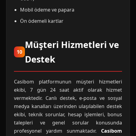
Mobil ödeme ve papara
Ön ödemeli kartlar
Müşteri Hizmetleri ve
10
Destek
Casibom platformunun müşteri hizmetleri
ekibi, 7 gün 24 saat aktif olarak hizmet
vermektedir. Canlı destek, e-posta ve sosyal
medya kanalları üzerinden ulaşılabilen destek
ekibi, teknik sorunlar, hesap işlemleri, bonus
talepleri ve genel sorular konusunda
profesyonel yardım sunmaktadır.
Casibom