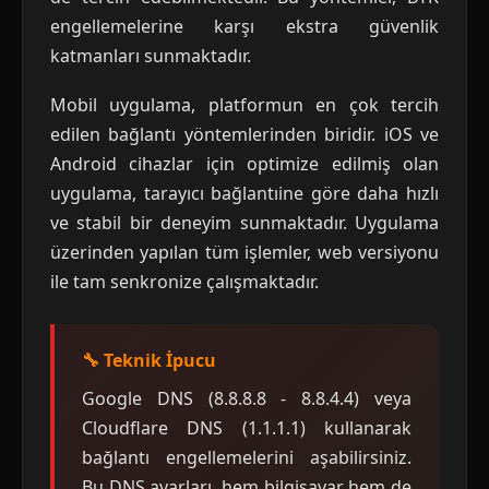
engellemelerine karşı ekstra güvenlik
katmanları sunmaktadır.
Mobil uygulama, platformun en çok tercih
edilen bağlantı yöntemlerinden biridir. iOS ve
Android cihazlar için optimize edilmiş olan
uygulama, tarayıcı bağlantıine göre daha hızlı
ve stabil bir deneyim sunmaktadır. Uygulama
üzerinden yapılan tüm işlemler, web versiyonu
ile tam senkronize çalışmaktadır.
🔧 Teknik İpucu
Google DNS (8.8.8.8 - 8.8.4.4) veya
Cloudflare DNS (1.1.1.1) kullanarak
bağlantı engellemelerini aşabilirsiniz.
Bu DNS ayarları, hem bilgisayar hem de