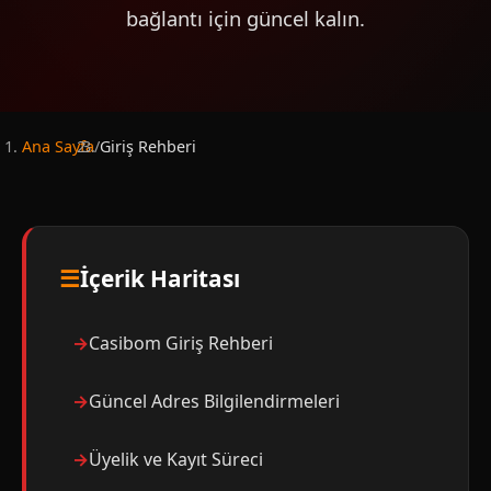
bağlantı için güncel kalın.
Ana Sayfa
/
Giriş Rehberi
İçerik Haritası
Casibom Giriş Rehberi
Güncel Adres Bilgilendirmeleri
Üyelik ve Kayıt Süreci