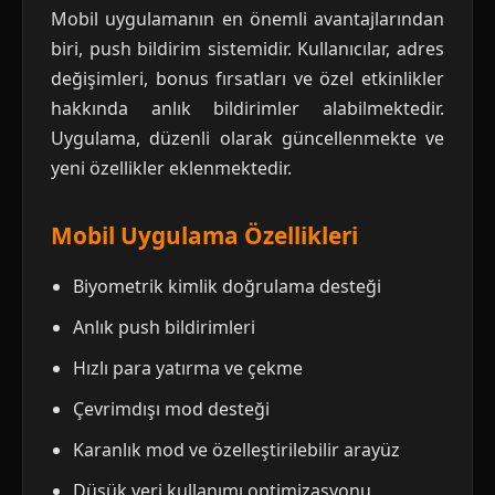
Mobil uygulamanın en önemli avantajlarından
biri, push bildirim sistemidir. Kullanıcılar, adres
değişimleri, bonus fırsatları ve özel etkinlikler
hakkında anlık bildirimler alabilmektedir.
Uygulama, düzenli olarak güncellenmekte ve
yeni özellikler eklenmektedir.
Mobil Uygulama Özellikleri
Biyometrik kimlik doğrulama desteği
Anlık push bildirimleri
Hızlı para yatırma ve çekme
Çevrimdışı mod desteği
Karanlık mod ve özelleştirilebilir arayüz
Düşük veri kullanımı optimizasyonu