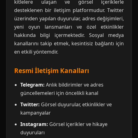
kitlelere ulaşan ve görsel içeriklerle
desteklenen bir iletişim platformudur. Twitter
üzerinden yapılan duyurular, adres değişimleri,
yeni oyun lansmanları ve özel etkinlikler
hakkında bilgi içermektedir. Sosyal medya
kanallarını takip etmek, kesintisiz bağlantı için
en etkili yöntemdir.
Resmi İletişim Kanalları
Telegram:
Anlık bildirimler ve adres
güncellemeleri için öncelikli kanal
Twitter:
Görsel duyurular, etkinlikler ve
kampanyalar
Instagram:
Görsel içerikler ve hikaye
duyuruları