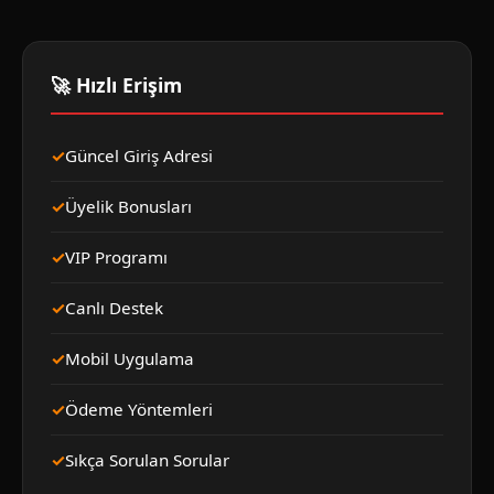
🚀 Hızlı Erişim
Güncel Giriş Adresi
Üyelik Bonusları
VIP Programı
Canlı Destek
Mobil Uygulama
Ödeme Yöntemleri
Sıkça Sorulan Sorular