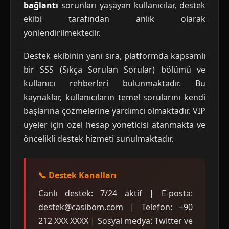
bağlantı
sorunları yaşayan kullanıcılar, destek
ekibi tarafından anlık olarak
yönlendirilmektedir.
Destek ekibinin yanı sıra, platformda kapsamlı
bir SSS (Sıkça Sorulan Sorular) bölümü ve
kullanıcı rehberleri bulunmaktadır. Bu
kaynaklar, kullanıcıların temel sorularını kendi
başlarına çözmelerine yardımcı olmaktadır. VIP
üyeler için özel hesap yöneticisi atanmakta ve
öncelikli destek hizmeti sunulmaktadır.
📞 Destek Kanalları
Canlı destek: 7/24 aktif | E-posta:
destek@casibom.com | Telefon: +90
212 XXX XXXX | Sosyal medya: Twitter ve