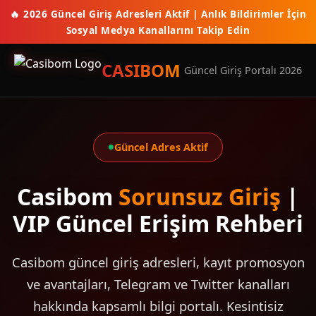
🔥 2026 Güncel Giriş Adresleri Aktif | Anlık Bildirimler İçin
Sosyal Medya Kanallarını Takip Edin
CASIBOM
Güncel Giriş Portalı 2026
Güncel Adres Aktif
Casibom
Sorunsuz Giriş
|
VIP Güncel Erişim Rehberi
Casibom güncel giriş adresleri, kayıt promosyon
ve avantajları, Telegram ve Twitter kanalları
hakkında kapsamlı bilgi portalı. Kesintisiz