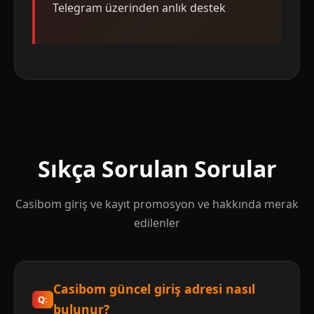
Telegram üzerinden anlık destek
Sıkça Sorulan Sorular
Casibom giriş ve kayıt promosyon ve hakkında merak
edilenler
Casibom güncel giriş adresi nasıl
bulunur?