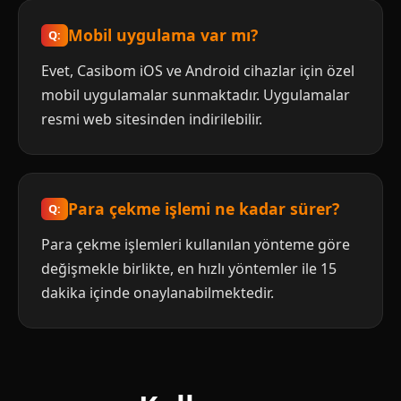
Mobil uygulama var mı?
Evet, Casibom iOS ve Android cihazlar için özel
mobil uygulamalar sunmaktadır. Uygulamalar
resmi web sitesinden indirilebilir.
Para çekme işlemi ne kadar sürer?
Para çekme işlemleri kullanılan yönteme göre
değişmekle birlikte, en hızlı yöntemler ile 15
dakika içinde onaylanabilmektedir.