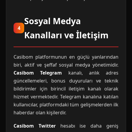
Sosyal Medya
4
Kanalları ve İletişim
Casibom platformunun en güçlü yanlarından
biri, aktif ve şeffaf sosyal medya yönetimidir.
Casibom Telegram
kanalı, anlık adres
güncellemeleri, bonus duyuruları ve teknik
bildirimler için birincil iletişim kanalı olarak
hizmet vermektedir. Telegram kanalına katılan
kullanıcılar, platformdaki tüm gelişmelerden ilk
haberdar olan kişilerdir.
Casibom Twitter
hesabı ise daha geniş