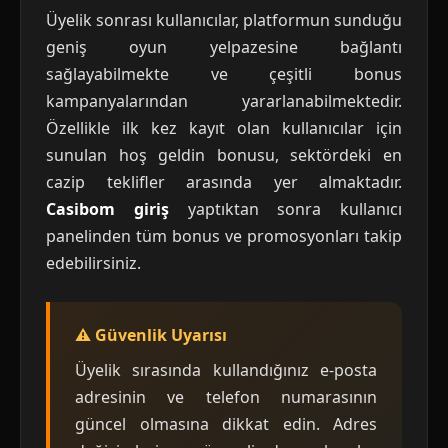
Üyelik sonrası kullanıcılar, platformun sunduğu
geniş oyun yelpazesine bağlantı
sağlayabilmekte ve çeşitli bonus
kampanyalarından yararlanabilmektedir.
Özellikle ilk kez kayıt olan kullanıcılar için
sunulan hoş geldin bonusu, sektördeki en
cazip teklifler arasında yer almaktadır.
Casibom giriş
yaptıktan sonra kullanıcı
panelinden tüm bonus ve promosyonları takip
edebilirsiniz.
⚠️ Güvenlik Uyarısı
Üyelik sırasında kullandığınız e-posta
adresinin ve telefon numarasının
güncel olmasına dikkat edin. Adres