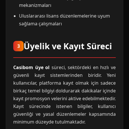
mekanizmaları
Uluslararası lisans düzenlemelerine uyum
sağlama çalışmaları
Üyelik ve Kayıt Süreci
3
Casibom üye ol
süreci, sektördeki en hızlı ve
güvenli kayıt sistemlerinden biridir. Yeni
kullanıcılar, platforma kayıt olmak için sadece
birkaç temel bilgiyi doldurarak dakikalar içinde
kayıt promosyon velerini aktive edebilmektedir.
Kayıt sürecinde istenen bilgiler, kullanıcı
güvenliği ve yasal düzenlemeler kapsamında
minimum düzeyde tutulmaktadır.