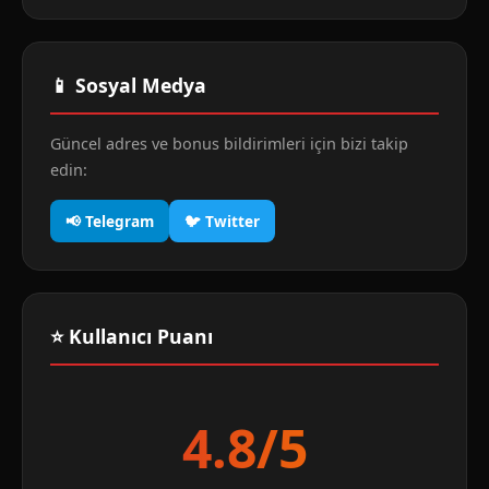
📱 Sosyal Medya
Güncel adres ve bonus bildirimleri için bizi takip
edin:
📢 Telegram
🐦 Twitter
⭐ Kullanıcı Puanı
4.8/5