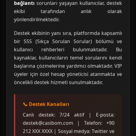
bağlantı
sorunları yaşayan kullanıcılar, destek
ekibi tarafından anlık olarak
yönlendirilmektedir.
Destek ekibinin yanı sıra, platformda kapsamlı
bir SSS (Sıkça Sorulan Sorular) bölümü ve
kullanıcı rehberleri bulunmaktadır. Bu
kaynaklar, kullanıcıların temel sorularını kendi
başlarına çözmelerine yardımcı olmaktadır. VIP
üyeler için özel hesap yöneticisi atanmakta ve
öncelikli destek hizmeti sunulmaktadır.
📞 Destek Kanalları
Canlı destek: 7/24 aktif | E-posta:
destek@casibom.com | Telefon: +90
212 XXX XXXX | Sosyal medya: Twitter ve