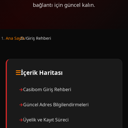
bağlantı için güncel kalın.
Ana Sayfa
/
Giriş Rehberi
İçerik Haritası
Casibom Giriş Rehberi
Güncel Adres Bilgilendirmeleri
Üyelik ve Kayıt Süreci