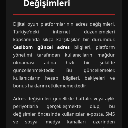
Değişimleri
Dijital oyun platformlarının adres değişimleri,
Türkiye'deki internet düzenlemeleri
kapsamında sıkça karşılaşılan bir durumdur.
Casibom güncel adres
bilgileri, platform
yönetimi tarafından kullanıcıların mağdur
olmaması adına hızlı bir şekilde
güncellenmektedir. Bu güncellemeler,
kullanıcıların hesap bilgileri, bakiyeleri ve
bonus haklarını etkilememektedir.
Adres değişimleri genellikle haftalık veya aylık
periyotlarla gerçekleşmekte olup, bu
değişimler öncesinde kullanıcılar e-posta, SMS
ve sosyal medya kanalları üzerinden