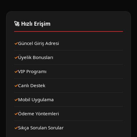
🚀 Hızlı Erişim
Güncel Giriş Adresi
Üyelik Bonusları
VIP Programı
Canlı Destek
Mobil Uygulama
Ödeme Yöntemleri
Sıkça Sorulan Sorular