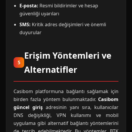
E-posta:
Resmi bildirimler ve hesap
güvenliği uyarıları
SMS:
Kritik adres değişimleri ve önemli
duyurular
Erişim Yöntemleri ve
5
Alternatifler
Casibom platformuna bağlantı sağlamak için
birden fazla yöntem bulunmaktadır.
Casibom
güncel giriş
adresinin yanı sıra, kullanıcılar
DNS değişikliği, VPN kullanımı ve mobil
uygulama gibi alternatif bağlantı yöntemlerini
de tercih edebilmektedir. Bu yöntemler, BTK