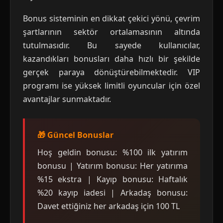
Bonus sisteminin en dikkat çekici yönü, çevrim
şartlarının sektör ortalamasının altında
tutulmasıdır. Bu sayede kullanıcılar,
kazandıkları bonusları daha hızlı bir şekilde
gerçek paraya dönüştürebilmektedir. VIP
programı ise yüksek limitli oyuncular için özel
avantajlar sunmaktadır.
🎁 Güncel Bonuslar
Hoş geldin bonusu: %100 ilk yatırım
bonusu | Yatırım bonusu: Her yatırıma
%15 ekstra | Kayıp bonusu: Haftalık
%20 kayıp iadesi | Arkadaş bonusu:
Davet ettiğiniz her arkadaş için 100 TL