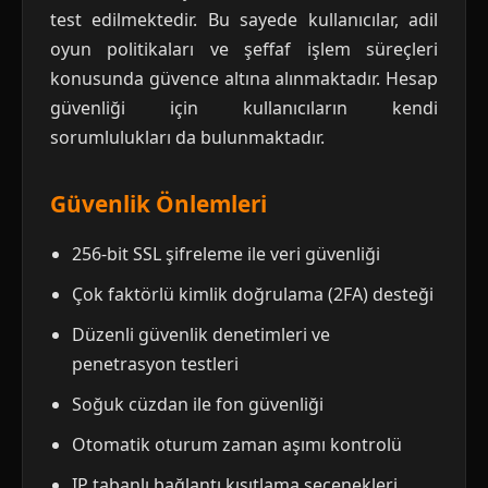
test edilmektedir. Bu sayede kullanıcılar, adil
oyun politikaları ve şeffaf işlem süreçleri
konusunda güvence altına alınmaktadır. Hesap
güvenliği için kullanıcıların kendi
sorumlulukları da bulunmaktadır.
Güvenlik Önlemleri
256-bit SSL şifreleme ile veri güvenliği
Çok faktörlü kimlik doğrulama (2FA) desteği
Düzenli güvenlik denetimleri ve
penetrasyon testleri
Soğuk cüzdan ile fon güvenliği
Otomatik oturum zaman aşımı kontrolü
IP tabanlı bağlantı kısıtlama seçenekleri