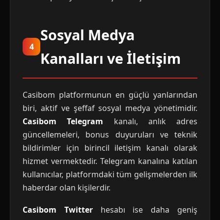
Sosyal Medya
4
Kanalları ve İletişim
Casibom platformunun en güçlü yanlarından
biri, aktif ve şeffaf sosyal medya yönetimidir.
Casibom Telegram
kanalı, anlık adres
güncellemeleri, bonus duyuruları ve teknik
bildirimler için birincil iletişim kanalı olarak
hizmet vermektedir. Telegram kanalına katılan
kullanıcılar, platformdaki tüm gelişmelerden ilk
haberdar olan kişilerdir.
Casibom Twitter
hesabı ise daha geniş