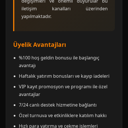
değişimleri ve önemli duyurular bu
iletişim kanalları üzerinden
yapılmaktadır.
Üyelik Avantajları
%100 hoş geldin bonusu ile başlangıç
avantajı
Haftalık yatırım bonusları ve kayıp iadeleri
VIP kayıt promosyon ve programı ile özel
avantajlar
7/24 canlı destek hizmetine bağlantı
Özel turnuva ve etkinliklere katılım hakkı
Hızlı para yatırma ve çekme işlemleri