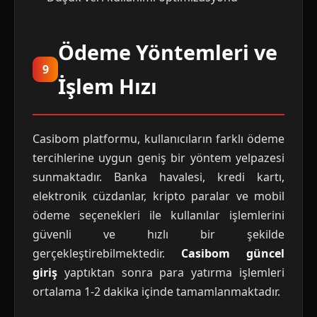
Ödeme Yöntemleri ve
9
İşlem Hızı
Casibom platformu, kullanıcıların farklı ödeme
tercihlerine uygun geniş bir yöntem yelpazesi
sunmaktadır. Banka havalesi, kredi kartı,
elektronik cüzdanlar, kripto paralar ve mobil
ödeme seçenekleri ile kullanılar işlemlerini
güvenli ve hızlı bir şekilde
gerçekleştirebilmektedir.
Casibom güncel
giriş
yaptıktan sonra para yatırma işlemleri
ortalama 1-2 dakika içinde tamamlanmaktadır.