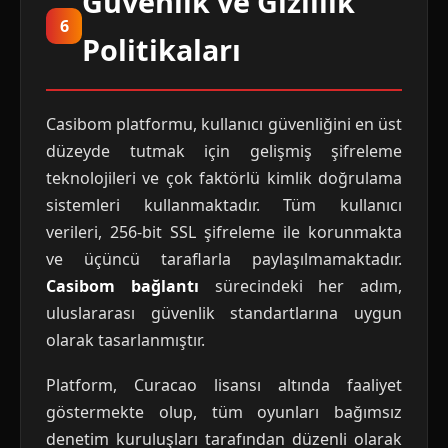
Güvenlik ve Gizlilik
6
Politikaları
Casibom platformu, kullanıcı güvenliğini en üst
düzeyde tutmak için gelişmiş şifreleme
teknolojileri ve çok faktörlü kimlik doğrulama
sistemleri kullanmaktadır. Tüm kullanıcı
verileri, 256-bit SSL şifreleme ile korunmakta
ve üçüncü taraflarla paylaşılmamaktadır.
Casibom bağlantı
sürecindeki her adım,
uluslararası güvenlik standartlarına uygun
olarak tasarlanmıştır.
Platform, Curacao lisansı altında faaliyet
göstermekte olup, tüm oyunları bağımsız
denetim kuruluşları tarafından düzenli olarak