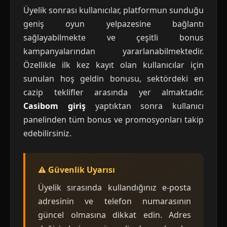
Üyelik sonrası kullanıcılar, platformun sunduğu
geniş oyun yelpazesine bağlantı
sağlayabilmekte ve çeşitli bonus
kampanyalarından yararlanabilmektedir.
Özellikle ilk kez kayıt olan kullanıcılar için
sunulan hoş geldin bonusu, sektördeki en
cazip teklifler arasında yer almaktadır.
Casibom giriş
yaptıktan sonra kullanıcı
panelinden tüm bonus ve promosyonları takip
edebilirsiniz.
⚠️ Güvenlik Uyarısı
Üyelik sırasında kullandığınız e-posta
adresinin ve telefon numarasının
güncel olmasına dikkat edin. Adres