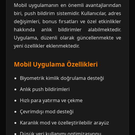
Mobil uygulamanın en önemli avantajlarından
biri, push bildirim sistemidir. Kullanıcılar, adres
değişimleri, bonus fırsatları ve özel etkinlikler
hakkında anlık bildirimler alabilmektedir.
Uygulama, düzenli olarak güncellenmekte ve
yeni özellikler eklenmektedir.
Mobil Uygulama Özellikleri
Biyometrik kimlik doğrulama desteği
Anlık push bildirimleri
Hızlı para yatırma ve çekme
Çevrimdışı mod desteği
Karanlık mod ve özelleştirilebilir arayüz
Düşük veri kullanımı optimizasyonu