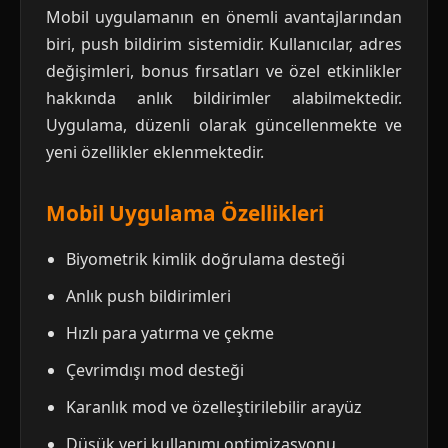
Mobil uygulamanın en önemli avantajlarından
biri, push bildirim sistemidir. Kullanıcılar, adres
değişimleri, bonus fırsatları ve özel etkinlikler
hakkında anlık bildirimler alabilmektedir.
Uygulama, düzenli olarak güncellenmekte ve
yeni özellikler eklenmektedir.
Mobil Uygulama Özellikleri
Biyometrik kimlik doğrulama desteği
Anlık push bildirimleri
Hızlı para yatırma ve çekme
Çevrimdışı mod desteği
Karanlık mod ve özelleştirilebilir arayüz
Düşük veri kullanımı optimizasyonu