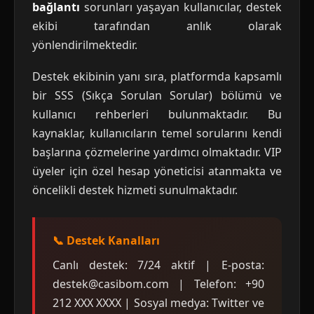
bağlantı
sorunları yaşayan kullanıcılar, destek
ekibi tarafından anlık olarak
yönlendirilmektedir.
Destek ekibinin yanı sıra, platformda kapsamlı
bir SSS (Sıkça Sorulan Sorular) bölümü ve
kullanıcı rehberleri bulunmaktadır. Bu
kaynaklar, kullanıcıların temel sorularını kendi
başlarına çözmelerine yardımcı olmaktadır. VIP
üyeler için özel hesap yöneticisi atanmakta ve
öncelikli destek hizmeti sunulmaktadır.
📞 Destek Kanalları
Canlı destek: 7/24 aktif | E-posta:
destek@casibom.com | Telefon: +90
212 XXX XXXX | Sosyal medya: Twitter ve