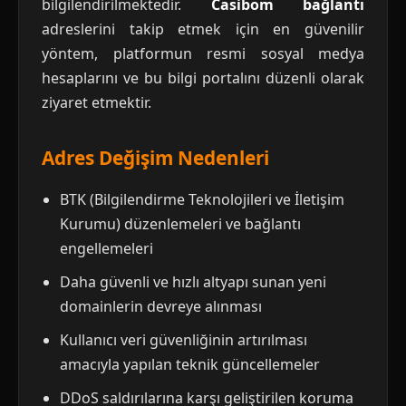
bilgilendirilmektedir.
Casibom bağlantı
adreslerini takip etmek için en güvenilir
yöntem, platformun resmi sosyal medya
hesaplarını ve bu bilgi portalını düzenli olarak
ziyaret etmektir.
Adres Değişim Nedenleri
BTK (Bilgilendirme Teknolojileri ve İletişim
Kurumu) düzenlemeleri ve bağlantı
engellemeleri
Daha güvenli ve hızlı altyapı sunan yeni
domainlerin devreye alınması
Kullanıcı veri güvenliğinin artırılması
amacıyla yapılan teknik güncellemeler
DDoS saldırılarına karşı geliştirilen koruma