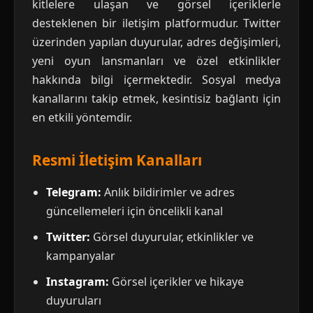
kitlelere ulaşan ve görsel içeriklerle
desteklenen bir iletişim platformudur. Twitter
üzerinden yapılan duyurular, adres değişimleri,
yeni oyun lansmanları ve özel etkinlikler
hakkında bilgi içermektedir. Sosyal medya
kanallarını takip etmek, kesintisiz bağlantı için
en etkili yöntemdir.
Resmi İletişim Kanalları
Telegram:
Anlık bildirimler ve adres
güncellemeleri için öncelikli kanal
Twitter:
Görsel duyurular, etkinlikler ve
kampanyalar
Instagram:
Görsel içerikler ve hikaye
duyuruları