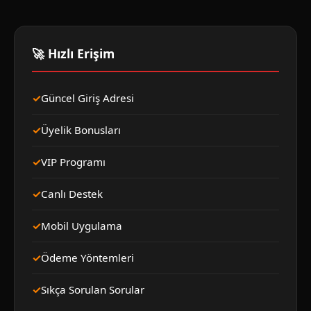
🚀 Hızlı Erişim
Güncel Giriş Adresi
Üyelik Bonusları
VIP Programı
Canlı Destek
Mobil Uygulama
Ödeme Yöntemleri
Sıkça Sorulan Sorular