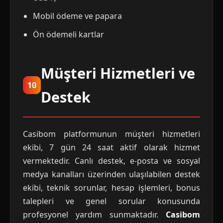
Mobil ödeme ve papara
Ön ödemeli kartlar
Müşteri Hizmetleri ve
10
Destek
Casibom platformunun müşteri hizmetleri
ekibi, 7 gün 24 saat aktif olarak hizmet
vermektedir. Canlı destek, e-posta ve sosyal
medya kanalları üzerinden ulaşılabilen destek
ekibi, teknik sorunlar, hesap işlemleri, bonus
talepleri ve genel sorular konusunda
profesyonel yardım sunmaktadır.
Casibom