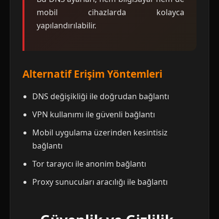
mobil cihazlarda kolayca
yapılandırılabilir.
Alternatif Erişim Yöntemleri
DNS değişikliği ile doğrudan bağlantı
VPN kullanımı ile güvenli bağlantı
Mobil uygulama üzerinden kesintisiz
bağlantı
Tor tarayıcı ile anonim bağlantı
Proxy sunucuları aracılığı ile bağlantı