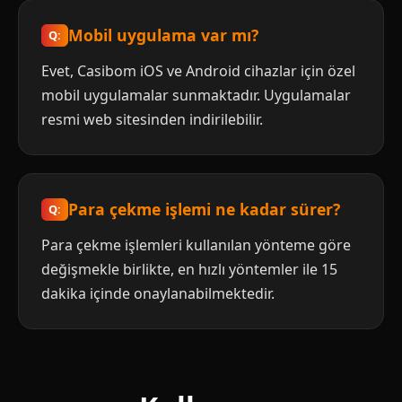
Mobil uygulama var mı?
Evet, Casibom iOS ve Android cihazlar için özel
mobil uygulamalar sunmaktadır. Uygulamalar
resmi web sitesinden indirilebilir.
Para çekme işlemi ne kadar sürer?
Para çekme işlemleri kullanılan yönteme göre
değişmekle birlikte, en hızlı yöntemler ile 15
dakika içinde onaylanabilmektedir.