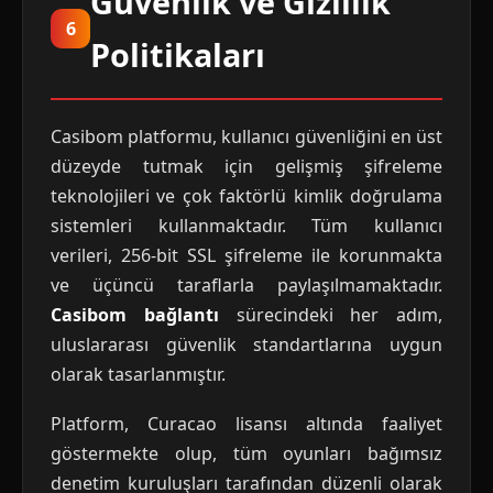
Güvenlik ve Gizlilik
6
Politikaları
Casibom platformu, kullanıcı güvenliğini en üst
düzeyde tutmak için gelişmiş şifreleme
teknolojileri ve çok faktörlü kimlik doğrulama
sistemleri kullanmaktadır. Tüm kullanıcı
verileri, 256-bit SSL şifreleme ile korunmakta
ve üçüncü taraflarla paylaşılmamaktadır.
Casibom bağlantı
sürecindeki her adım,
uluslararası güvenlik standartlarına uygun
olarak tasarlanmıştır.
Platform, Curacao lisansı altında faaliyet
göstermekte olup, tüm oyunları bağımsız
denetim kuruluşları tarafından düzenli olarak