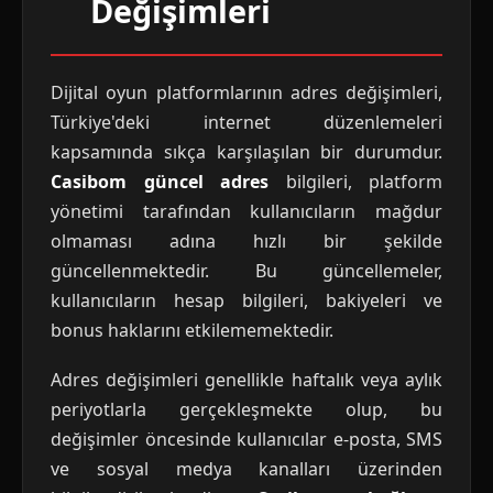
Değişimleri
Dijital oyun platformlarının adres değişimleri,
Türkiye'deki internet düzenlemeleri
kapsamında sıkça karşılaşılan bir durumdur.
Casibom güncel adres
bilgileri, platform
yönetimi tarafından kullanıcıların mağdur
olmaması adına hızlı bir şekilde
güncellenmektedir. Bu güncellemeler,
kullanıcıların hesap bilgileri, bakiyeleri ve
bonus haklarını etkilememektedir.
Adres değişimleri genellikle haftalık veya aylık
periyotlarla gerçekleşmekte olup, bu
değişimler öncesinde kullanıcılar e-posta, SMS
ve sosyal medya kanalları üzerinden