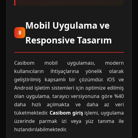
Mobil Uygulama ve
8
Responsive Tasarım
Casibom mobil uygulaması, modern
kullanıcıların ihtiyaçlarına yönelik olarak
geliştirilmiş kapsamlı bir çözümdür. iOS ve
Android işletim sistemleri için optimize edilmiş
olan uygulama, tarayıcı versiyonuna göre %40
daha hızlı açılmakta ve daha az veri
tüketmektedir.
Casibom giriş
işlemi, uygulama
üzerinde parmak izi veya yüz tanıma ile
hızlandırılabilmektedir.