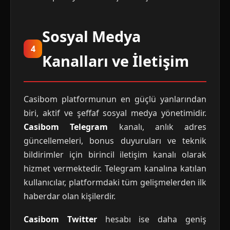
Sosyal Medya
4
Kanalları ve İletişim
Casibom platformunun en güçlü yanlarından
biri, aktif ve şeffaf sosyal medya yönetimidir.
Casibom Telegram
kanalı, anlık adres
güncellemeleri, bonus duyuruları ve teknik
bildirimler için birincil iletişim kanalı olarak
hizmet vermektedir. Telegram kanalına katılan
kullanıcılar, platformdaki tüm gelişmelerden ilk
haberdar olan kişilerdir.
Casibom Twitter
hesabı ise daha geniş