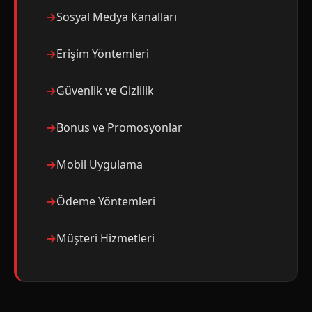
Sosyal Medya Kanalları
Erişim Yöntemleri
Güvenlik ve Gizlilik
Bonus ve Promosyonlar
Mobil Uygulama
Ödeme Yöntemleri
Müşteri Hizmetleri