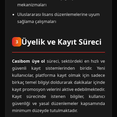
mekanizmaları
Uluslararası lisans düzenlemelerine uyum
sağlama çalışmaları
Üyelik ve Kayıt Süreci
3
Casibom üye ol
süreci, sektördeki en hızlı ve
güvenli kayıt sistemlerinden biridir. Yeni
kullanıcılar, platforma kayıt olmak için sadece
birkaç temel bilgiyi doldurarak dakikalar içinde
kayıt promosyon velerini aktive edebilmektedir.
Kayıt sürecinde istenen bilgiler, kullanıcı
güvenliği ve yasal düzenlemeler kapsamında
minimum düzeyde tutulmaktadır.