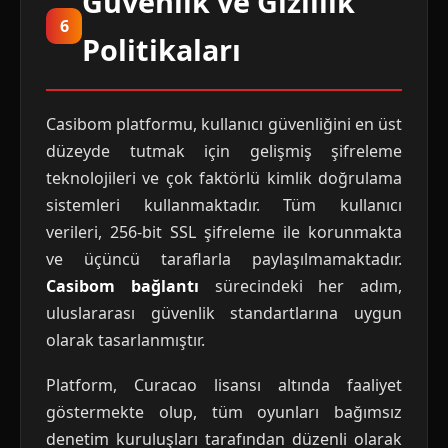
Güvenlik ve Gizlilik
6
Politikaları
Casibom platformu, kullanıcı güvenliğini en üst
düzeyde tutmak için gelişmiş şifreleme
teknolojileri ve çok faktörlü kimlik doğrulama
sistemleri kullanmaktadır. Tüm kullanıcı
verileri, 256-bit SSL şifreleme ile korunmakta
ve üçüncü taraflarla paylaşılmamaktadır.
Casibom bağlantı
sürecindeki her adım,
uluslararası güvenlik standartlarına uygun
olarak tasarlanmıştır.
Platform, Curacao lisansı altında faaliyet
göstermekte olup, tüm oyunları bağımsız
denetim kuruluşları tarafından düzenli olarak