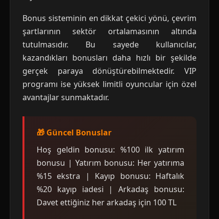
Bonus sisteminin en dikkat çekici yönü, çevrim
şartlarının sektör ortalamasının altında
tutulmasıdır. Bu sayede kullanıcılar,
kazandıkları bonusları daha hızlı bir şekilde
gerçek paraya dönüştürebilmektedir. VIP
programı ise yüksek limitli oyuncular için özel
avantajlar sunmaktadır.
🎁 Güncel Bonuslar
Hoş geldin bonusu: %100 ilk yatırım
bonusu | Yatırım bonusu: Her yatırıma
%15 ekstra | Kayıp bonusu: Haftalık
%20 kayıp iadesi | Arkadaş bonusu:
Davet ettiğiniz her arkadaş için 100 TL