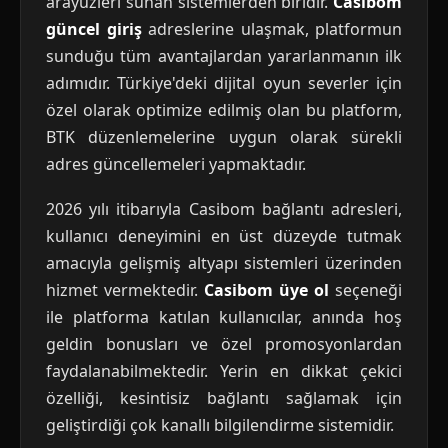
arayüzleri sunan sistemlerden biridir.
Casibom
güncel giriş
adreslerine ulaşmak, platformun
sunduğu tüm avantajlardan yararlanmanın ilk
adımıdır. Türkiye'deki dijital oyun severler için
özel olarak optimize edilmiş olan bu platform,
BTK düzenlemelerine uygun olarak sürekli
adres güncellemeleri yapmaktadır.
2026 yılı itibarıyla Casibom bağlantı adresleri,
kullanıcı deneyimini en üst düzeyde tutmak
amacıyla gelişmiş altyapı sistemleri üzerinden
hizmet vermektedir.
Casibom üye ol
seçeneği
ile platforma katılan kullanıcılar, anında hoş
geldin bonusları ve özel promosyonlardan
faydalanabilmektedir. Yerin en dikkat çekici
özelliği, kesintisiz bağlantı sağlamak için
geliştirdiği çok kanallı bilgilendirme sistemidir.