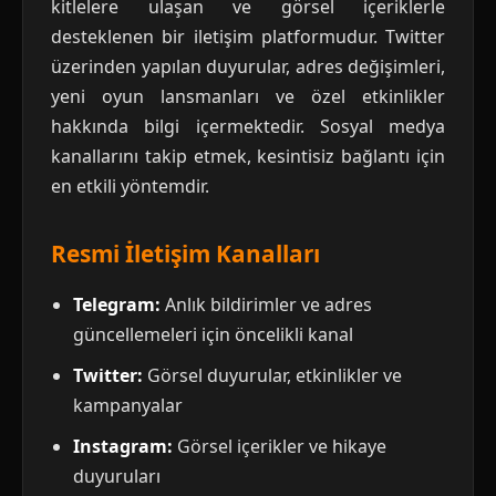
kitlelere ulaşan ve görsel içeriklerle
desteklenen bir iletişim platformudur. Twitter
üzerinden yapılan duyurular, adres değişimleri,
yeni oyun lansmanları ve özel etkinlikler
hakkında bilgi içermektedir. Sosyal medya
kanallarını takip etmek, kesintisiz bağlantı için
en etkili yöntemdir.
Resmi İletişim Kanalları
Telegram:
Anlık bildirimler ve adres
güncellemeleri için öncelikli kanal
Twitter:
Görsel duyurular, etkinlikler ve
kampanyalar
Instagram:
Görsel içerikler ve hikaye
duyuruları