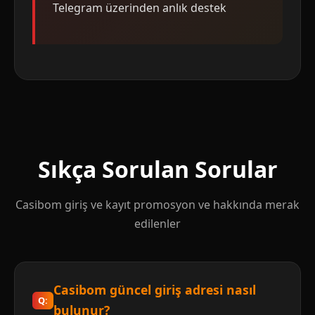
Telegram üzerinden anlık destek
Sıkça Sorulan Sorular
Casibom giriş ve kayıt promosyon ve hakkında merak
edilenler
Casibom güncel giriş adresi nasıl
bulunur?