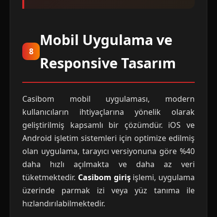
Mobil Uygulama ve
8
Responsive Tasarım
Casibom mobil uygulaması, modern
kullanıcıların ihtiyaçlarına yönelik olarak
geliştirilmiş kapsamlı bir çözümdür. iOS ve
Android işletim sistemleri için optimize edilmiş
olan uygulama, tarayıcı versiyonuna göre %40
daha hızlı açılmakta ve daha az veri
tüketmektedir.
Casibom giriş
işlemi, uygulama
üzerinde parmak izi veya yüz tanıma ile
hızlandırılabilmektedir.