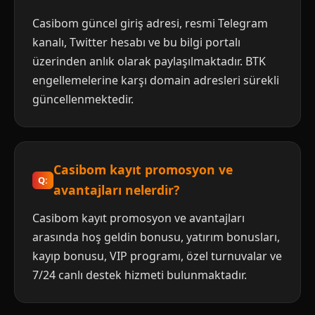
Casibom güncel giriş adresi, resmi Telegram
kanalı, Twitter hesabı ve bu bilgi portalı
üzerinden anlık olarak paylaşılmaktadır. BTK
engellemelerine karşı domain adresleri sürekli
güncellenmektedir.
Casibom kayıt promosyon ve
avantajları nelerdir?
Casibom kayıt promosyon ve avantajları
arasında hoş geldin bonusu, yatırım bonusları,
kayıp bonusu, VIP programı, özel turnuvalar ve
7/24 canlı destek hizmeti bulunmaktadır.