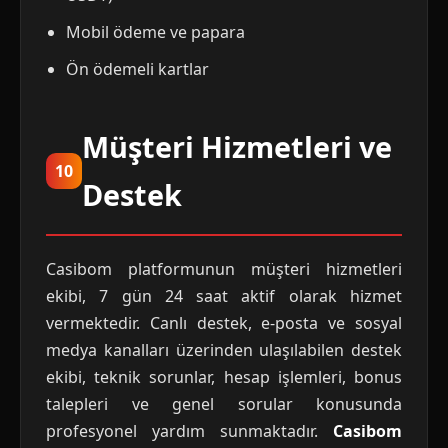
Mobil ödeme ve papara
Ön ödemeli kartlar
Müşteri Hizmetleri ve
10
Destek
Casibom platformunun müşteri hizmetleri
ekibi, 7 gün 24 saat aktif olarak hizmet
vermektedir. Canlı destek, e-posta ve sosyal
medya kanalları üzerinden ulaşılabilen destek
ekibi, teknik sorunlar, hesap işlemleri, bonus
talepleri ve genel sorular konusunda
profesyonel yardım sunmaktadır.
Casibom