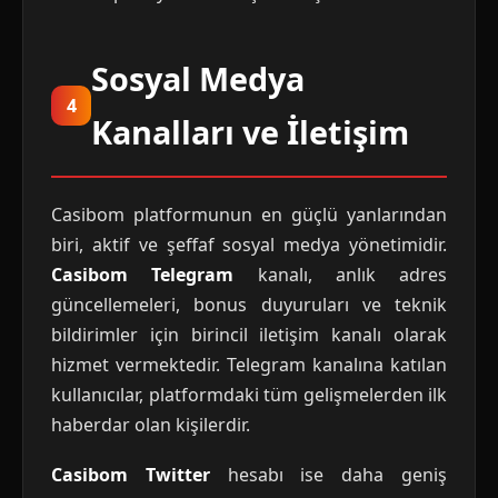
Sosyal Medya
4
Kanalları ve İletişim
Casibom platformunun en güçlü yanlarından
biri, aktif ve şeffaf sosyal medya yönetimidir.
Casibom Telegram
kanalı, anlık adres
güncellemeleri, bonus duyuruları ve teknik
bildirimler için birincil iletişim kanalı olarak
hizmet vermektedir. Telegram kanalına katılan
kullanıcılar, platformdaki tüm gelişmelerden ilk
haberdar olan kişilerdir.
Casibom Twitter
hesabı ise daha geniş