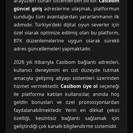
arayüzleri sunan sistemlerden biridir.
Casibom
güncel giriş
adreslerine ulaşmak, platformun
sunduğu tüm avantajlardan yararlanmanın ilk
adımıdır. Türkiye'deki dijital oyun severler için
özel olarak optimize edilmiş olan bu platform,
BTK düzenlemelerine uygun olarak sürekli
adres güncellemeleri yapmaktadır.
2026 yılı itibarıyla Casibom bağlantı adresleri,
kullanıcı deneyimini en üst düzeyde tutmak
amacıyla gelişmiş altyapı sistemleri üzerinden
hizmet vermektedir.
Casibom üye ol
seçeneği
ile platforma katılan kullanıcılar, anında hoş
geldin bonusları ve özel promosyonlardan
faydalanabilmektedir. Yerin en dikkat çekici
özelliği, kesintisiz bağlantı sağlamak için
geliştirdiği çok kanallı bilgilendirme sistemidir.