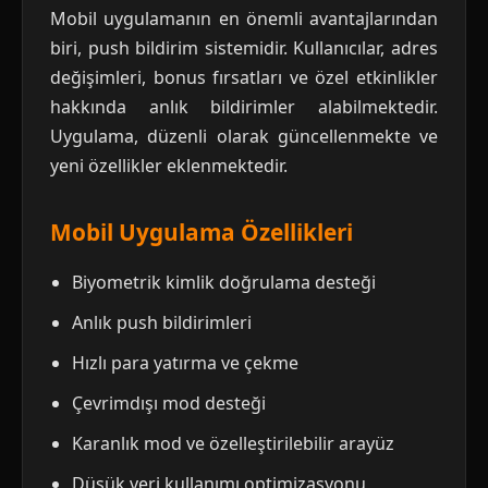
Mobil uygulamanın en önemli avantajlarından
biri, push bildirim sistemidir. Kullanıcılar, adres
değişimleri, bonus fırsatları ve özel etkinlikler
hakkında anlık bildirimler alabilmektedir.
Uygulama, düzenli olarak güncellenmekte ve
yeni özellikler eklenmektedir.
Mobil Uygulama Özellikleri
Biyometrik kimlik doğrulama desteği
Anlık push bildirimleri
Hızlı para yatırma ve çekme
Çevrimdışı mod desteği
Karanlık mod ve özelleştirilebilir arayüz
Düşük veri kullanımı optimizasyonu