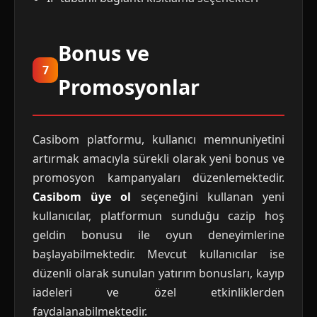
Bonus ve
7
Promosyonlar
Casibom platformu, kullanıcı memnuniyetini
artırmak amacıyla sürekli olarak yeni bonus ve
promosyon kampanyaları düzenlemektedir.
Casibom üye ol
seçeneğini kullanan yeni
kullanıcılar, platformun sunduğu cazip hoş
geldin bonusu ile oyun deneyimlerine
başlayabilmektedir. Mevcut kullanıcılar ise
düzenli olarak sunulan yatırım bonusları, kayıp
iadeleri ve özel etkinliklerden
faydalanabilmektedir.