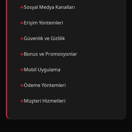
Sosyal Medya Kanalları
Erişim Yöntemleri
Güvenlik ve Gizlilik
Bonus ve Promosyonlar
Mobil Uygulama
Ödeme Yöntemleri
Müşteri Hizmetleri