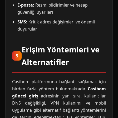
E-posta:
Resmi bildirimler ve hesap
güvenliği uyarıları
SMS:
Kritik adres değişimleri ve önemli
duyurular
Erişim Yöntemleri ve
5
Alternatifler
Casibom platformuna bağlantı sağlamak için
birden fazla yöntem bulunmaktadır.
Casibom
güncel giriş
adresinin yanı sıra, kullanıcılar
DNS değişikliği, VPN kullanımı ve mobil
uygulama gibi alternatif bağlantı yöntemlerini
de tercih edebilmektedir. Bu yöntemler, BTK