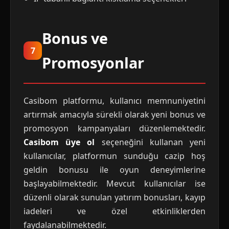
Bonus ve
7
Promosyonlar
Casibom platformu, kullanıcı memnuniyetini
artırmak amacıyla sürekli olarak yeni bonus ve
promosyon kampanyaları düzenlemektedir.
Casibom üye ol
seçeneğini kullanan yeni
kullanıcılar, platformun sunduğu cazip hoş
geldin bonusu ile oyun deneyimlerine
başlayabilmektedir. Mevcut kullanıcılar ise
düzenli olarak sunulan yatırım bonusları, kayıp
iadeleri ve özel etkinliklerden
faydalanabilmektedir.