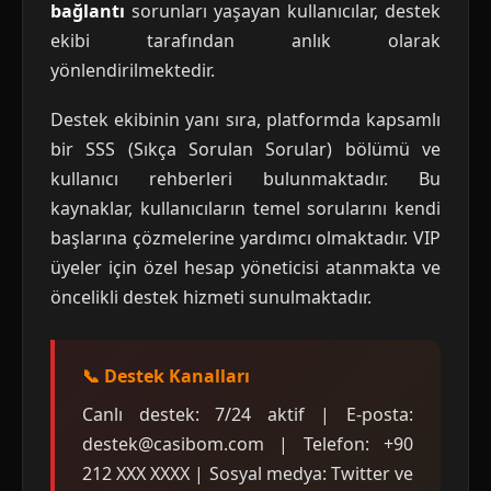
bağlantı
sorunları yaşayan kullanıcılar, destek
ekibi tarafından anlık olarak
yönlendirilmektedir.
Destek ekibinin yanı sıra, platformda kapsamlı
bir SSS (Sıkça Sorulan Sorular) bölümü ve
kullanıcı rehberleri bulunmaktadır. Bu
kaynaklar, kullanıcıların temel sorularını kendi
başlarına çözmelerine yardımcı olmaktadır. VIP
üyeler için özel hesap yöneticisi atanmakta ve
öncelikli destek hizmeti sunulmaktadır.
📞 Destek Kanalları
Canlı destek: 7/24 aktif | E-posta:
destek@casibom.com | Telefon: +90
212 XXX XXXX | Sosyal medya: Twitter ve