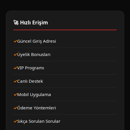
🚀 Hızlı Erişim
Güncel Giriş Adresi
Üyelik Bonusları
VIP Programı
Canlı Destek
Mobil Uygulama
Ödeme Yöntemleri
Sıkça Sorulan Sorular