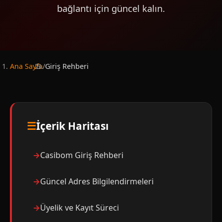
bağlantı için güncel kalın.
Ana Sayfa
/
Giriş Rehberi
İçerik Haritası
Casibom Giriş Rehberi
Güncel Adres Bilgilendirmeleri
Üyelik ve Kayıt Süreci