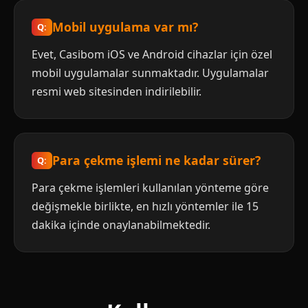
Mobil uygulama var mı?
Evet, Casibom iOS ve Android cihazlar için özel
mobil uygulamalar sunmaktadır. Uygulamalar
resmi web sitesinden indirilebilir.
Para çekme işlemi ne kadar sürer?
Para çekme işlemleri kullanılan yönteme göre
değişmekle birlikte, en hızlı yöntemler ile 15
dakika içinde onaylanabilmektedir.