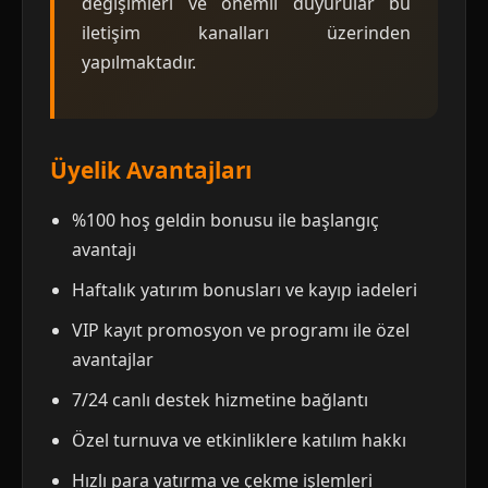
değişimleri ve önemli duyurular bu
iletişim kanalları üzerinden
yapılmaktadır.
Üyelik Avantajları
%100 hoş geldin bonusu ile başlangıç
avantajı
Haftalık yatırım bonusları ve kayıp iadeleri
VIP kayıt promosyon ve programı ile özel
avantajlar
7/24 canlı destek hizmetine bağlantı
Özel turnuva ve etkinliklere katılım hakkı
Hızlı para yatırma ve çekme işlemleri