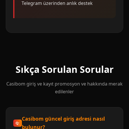
Telegram üzerinden anlık destek
Sıkça Sorulan Sorular
Casibom giriş ve kayıt promosyon ve hakkında merak
edilenler
Casibom güncel giriş adresi nasıl
bulunur?