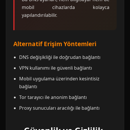
mobil cihazlarda kolayca
yapılandırılabilir.
Alternatif Erişim Yöntemleri
DNS değişikliği ile doğrudan bağlantı
VPN kullanımı ile güvenli bağlantı
Mobil uygulama üzerinden kesintisiz
bağlantı
Tor tarayıcı ile anonim bağlantı
Proxy sunucuları aracılığı ile bağlantı