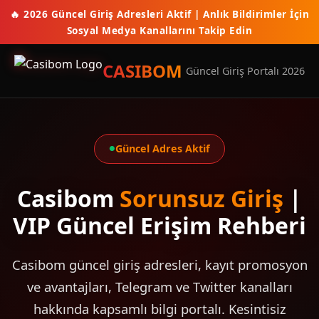
🔥 2026 Güncel Giriş Adresleri Aktif | Anlık Bildirimler İçin
Sosyal Medya Kanallarını Takip Edin
CASIBOM
Güncel Giriş Portalı 2026
Güncel Adres Aktif
Casibom
Sorunsuz Giriş
|
VIP Güncel Erişim Rehberi
Casibom güncel giriş adresleri, kayıt promosyon
ve avantajları, Telegram ve Twitter kanalları
hakkında kapsamlı bilgi portalı. Kesintisiz