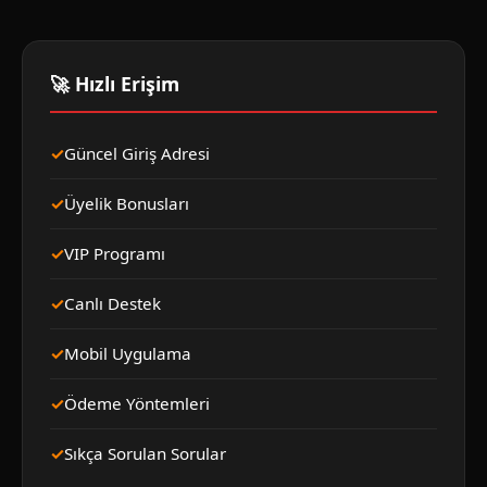
🚀 Hızlı Erişim
Güncel Giriş Adresi
Üyelik Bonusları
VIP Programı
Canlı Destek
Mobil Uygulama
Ödeme Yöntemleri
Sıkça Sorulan Sorular