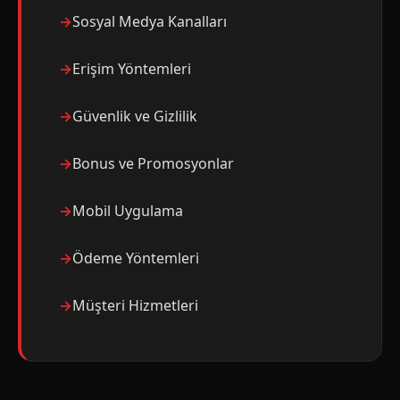
Sosyal Medya Kanalları
Erişim Yöntemleri
Güvenlik ve Gizlilik
Bonus ve Promosyonlar
Mobil Uygulama
Ödeme Yöntemleri
Müşteri Hizmetleri