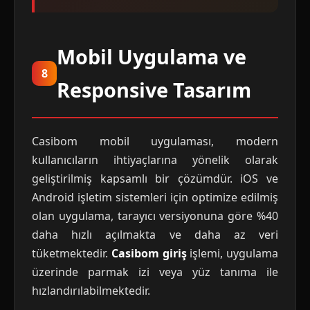
Mobil Uygulama ve
8
Responsive Tasarım
Casibom mobil uygulaması, modern
kullanıcıların ihtiyaçlarına yönelik olarak
geliştirilmiş kapsamlı bir çözümdür. iOS ve
Android işletim sistemleri için optimize edilmiş
olan uygulama, tarayıcı versiyonuna göre %40
daha hızlı açılmakta ve daha az veri
tüketmektedir.
Casibom giriş
işlemi, uygulama
üzerinde parmak izi veya yüz tanıma ile
hızlandırılabilmektedir.