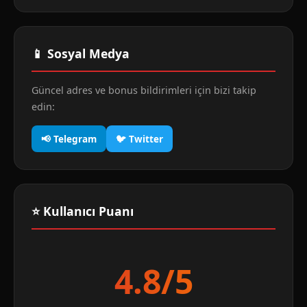
📱 Sosyal Medya
Güncel adres ve bonus bildirimleri için bizi takip
edin:
📢 Telegram
🐦 Twitter
⭐ Kullanıcı Puanı
4.8/5