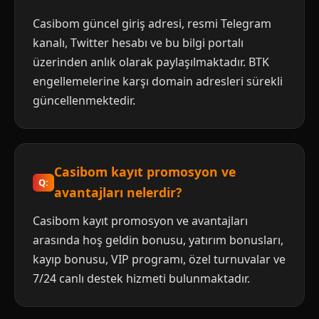
Casibom güncel giriş adresi, resmi Telegram
kanalı, Twitter hesabı ve bu bilgi portalı
üzerinden anlık olarak paylaşılmaktadır. BTK
engellemelerine karşı domain adresleri sürekli
güncellenmektedir.
Casibom kayıt promosyon ve
avantajları nelerdir?
Casibom kayıt promosyon ve avantajları
arasında hoş geldin bonusu, yatırım bonusları,
kayıp bonusu, VIP programı, özel turnuvalar ve
7/24 canlı destek hizmeti bulunmaktadır.