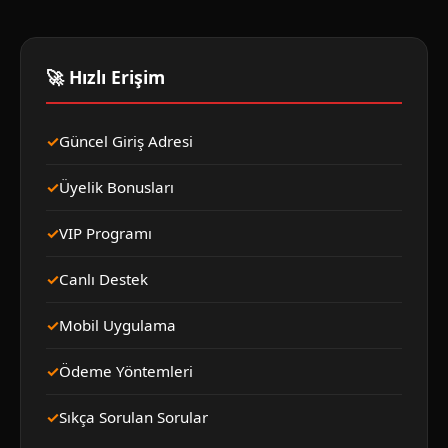
🚀 Hızlı Erişim
Güncel Giriş Adresi
Üyelik Bonusları
VIP Programı
Canlı Destek
Mobil Uygulama
Ödeme Yöntemleri
Sıkça Sorulan Sorular