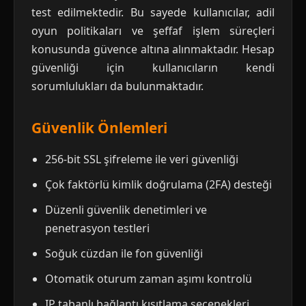
test edilmektedir. Bu sayede kullanıcılar, adil
oyun politikaları ve şeffaf işlem süreçleri
konusunda güvence altına alınmaktadır. Hesap
güvenliği için kullanıcıların kendi
sorumlulukları da bulunmaktadır.
Güvenlik Önlemleri
256-bit SSL şifreleme ile veri güvenliği
Çok faktörlü kimlik doğrulama (2FA) desteği
Düzenli güvenlik denetimleri ve
penetrasyon testleri
Soğuk cüzdan ile fon güvenliği
Otomatik oturum zaman aşımı kontrolü
IP tabanlı bağlantı kısıtlama seçenekleri