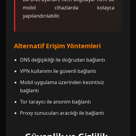
mobil cihazlarda kolayca
yapılandırılabilir.
Alternatif Erişim Yöntemleri
DNS değişikliği ile doğrudan bağlantı
VPN kullanımı ile güvenli bağlantı
Mobil uygulama üzerinden kesintisiz
bağlantı
Tor tarayıcı ile anonim bağlantı
Proxy sunucuları aracılığı ile bağlantı