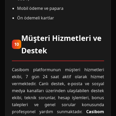
Mobil ödeme ve papara
Ön ödemeli kartlar
Müşteri Hizmetleri ve
10
Destek
Casibom platformunun müşteri hizmetleri
ekibi, 7 gün 24 saat aktif olarak hizmet
vermektedir. Canlı destek, e-posta ve sosyal
medya kanalları üzerinden ulaşılabilen destek
ekibi, teknik sorunlar, hesap işlemleri, bonus
talepleri ve genel sorular konusunda
profesyonel yardım sunmaktadır.
Casibom