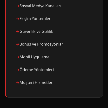
Sosyal Medya Kanalları
Erişim Yöntemleri
Güvenlik ve Gizlilik
Bonus ve Promosyonlar
Mobil Uygulama
Ödeme Yöntemleri
Müşteri Hizmetleri