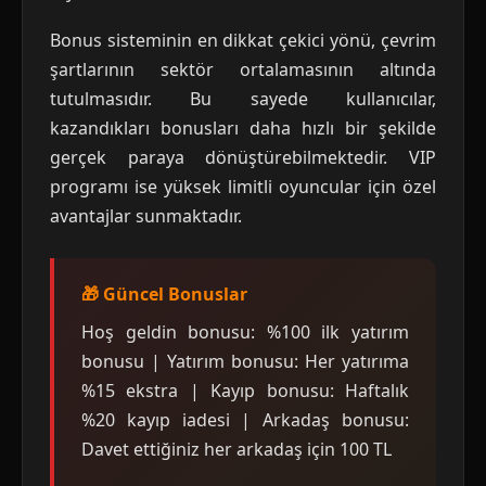
Bonus sisteminin en dikkat çekici yönü, çevrim
şartlarının sektör ortalamasının altında
tutulmasıdır. Bu sayede kullanıcılar,
kazandıkları bonusları daha hızlı bir şekilde
gerçek paraya dönüştürebilmektedir. VIP
programı ise yüksek limitli oyuncular için özel
avantajlar sunmaktadır.
🎁 Güncel Bonuslar
Hoş geldin bonusu: %100 ilk yatırım
bonusu | Yatırım bonusu: Her yatırıma
%15 ekstra | Kayıp bonusu: Haftalık
%20 kayıp iadesi | Arkadaş bonusu:
Davet ettiğiniz her arkadaş için 100 TL