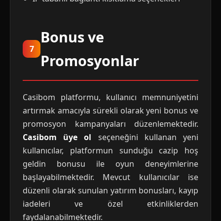
Bonus ve
7
Promosyonlar
Casibom platformu, kullanıcı memnuniyetini
artırmak amacıyla sürekli olarak yeni bonus ve
promosyon kampanyaları düzenlemektedir.
Casibom üye ol
seçeneğini kullanan yeni
kullanıcılar, platformun sunduğu cazip hoş
geldin bonusu ile oyun deneyimlerine
başlayabilmektedir. Mevcut kullanıcılar ise
düzenli olarak sunulan yatırım bonusları, kayıp
iadeleri ve özel etkinliklerden
faydalanabilmektedir.