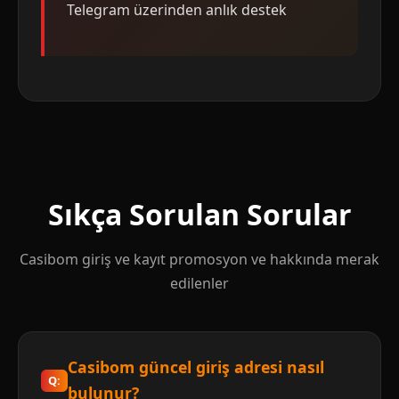
Telegram üzerinden anlık destek
Sıkça Sorulan Sorular
Casibom giriş ve kayıt promosyon ve hakkında merak
edilenler
Casibom güncel giriş adresi nasıl
bulunur?