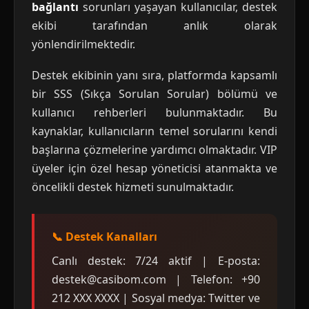
bağlantı
sorunları yaşayan kullanıcılar, destek
ekibi tarafından anlık olarak
yönlendirilmektedir.
Destek ekibinin yanı sıra, platformda kapsamlı
bir SSS (Sıkça Sorulan Sorular) bölümü ve
kullanıcı rehberleri bulunmaktadır. Bu
kaynaklar, kullanıcıların temel sorularını kendi
başlarına çözmelerine yardımcı olmaktadır. VIP
üyeler için özel hesap yöneticisi atanmakta ve
öncelikli destek hizmeti sunulmaktadır.
📞 Destek Kanalları
Canlı destek: 7/24 aktif | E-posta:
destek@casibom.com | Telefon: +90
212 XXX XXXX | Sosyal medya: Twitter ve