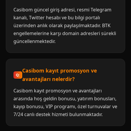
Casibom güncel giriş adresi, resmi Telegram
kanalı, Twitter hesabı ve bu bilgi portalı
üzerinden anlık olarak paylaşılmaktadır. BTK
engellemelerine karşı domain adresleri sürekli
güncellenmektedir.
Casibom kayıt promosyon ve
avantajları nelerdir?
Casibom kayıt promosyon ve avantajları
arasında hoş geldin bonusu, yatırım bonusları,
kayıp bonusu, VIP programı, özel turnuvalar ve
7/24 canlı destek hizmeti bulunmaktadır.