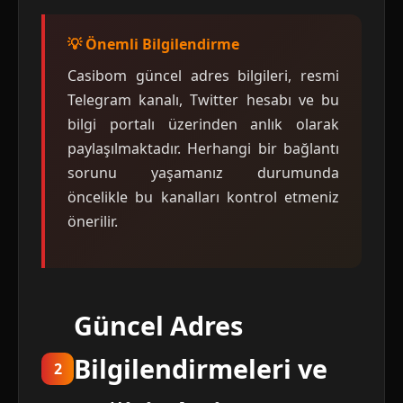
💡 Önemli Bilgilendirme
Casibom güncel adres bilgileri, resmi
Telegram kanalı, Twitter hesabı ve bu
bilgi portalı üzerinden anlık olarak
paylaşılmaktadır. Herhangi bir bağlantı
sorunu yaşamanız durumunda
öncelikle bu kanalları kontrol etmeniz
önerilir.
Güncel Adres
Bilgilendirmeleri ve
2