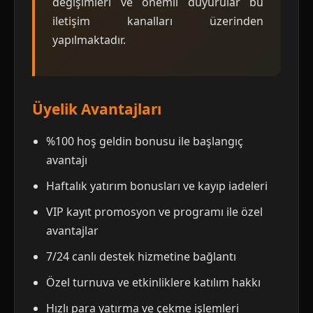
değişimleri ve önemli duyurular bu
iletişim kanalları üzerinden
yapılmaktadır.
Üyelik Avantajları
%100 hoş geldin bonusu ile başlangıç
avantajı
Haftalık yatırım bonusları ve kayıp iadeleri
VIP kayıt promosyon ve programı ile özel
avantajlar
7/24 canlı destek hizmetine bağlantı
Özel turnuva ve etkinliklere katılım hakkı
Hızlı para yatırma ve çekme işlemleri