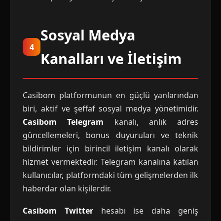
Sosyal Medya
4
Kanalları ve İletişim
Casibom platformunun en güçlü yanlarından
biri, aktif ve şeffaf sosyal medya yönetimidir.
Casibom Telegram
kanalı, anlık adres
güncellemeleri, bonus duyuruları ve teknik
bildirimler için birincil iletişim kanalı olarak
hizmet vermektedir. Telegram kanalına katılan
kullanıcılar, platformdaki tüm gelişmelerden ilk
haberdar olan kişilerdir.
Casibom Twitter
hesabı ise daha geniş