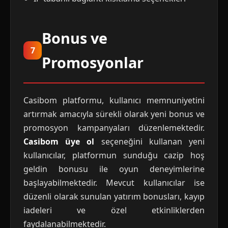
Bonus ve
7
Promosyonlar
Casibom platformu, kullanıcı memnuniyetini
artırmak amacıyla sürekli olarak yeni bonus ve
promosyon kampanyaları düzenlemektedir.
Casibom üye ol
seçeneğini kullanan yeni
kullanıcılar, platformun sunduğu cazip hoş
geldin bonusu ile oyun deneyimlerine
başlayabilmektedir. Mevcut kullanıcılar ise
düzenli olarak sunulan yatırım bonusları, kayıp
iadeleri ve özel etkinliklerden
faydalanabilmektedir.