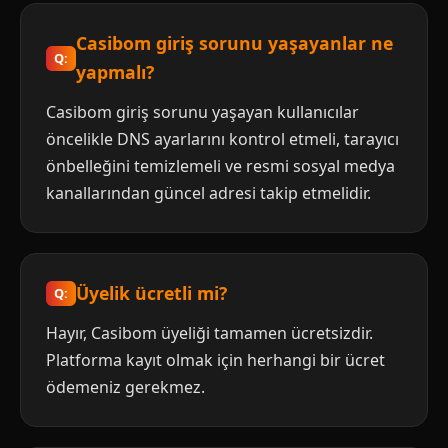
Casibom giriş sorunu yaşayanlar ne
yapmalı?
Casibom giriş sorunu yaşayan kullanıcılar
öncelikle DNS ayarlarını kontrol etmeli, tarayıcı
önbelleğini temizlemeli ve resmi sosyal medya
kanallarından güncel adresi takip etmelidir.
Üyelik ücretli mi?
Hayır, Casibom üyeliği tamamen ücretsizdir.
Platforma kayıt olmak için herhangi bir ücret
ödemeniz gerekmez.