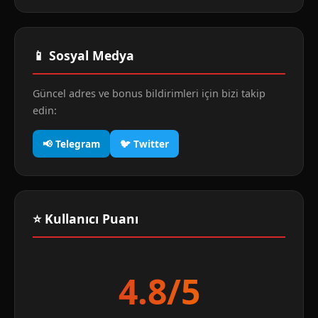
📱 Sosyal Medya
Güncel adres ve bonus bildirimleri için bizi takip
edin:
📢 Telegram
🐦 Twitter
⭐ Kullanıcı Puanı
4.8/5