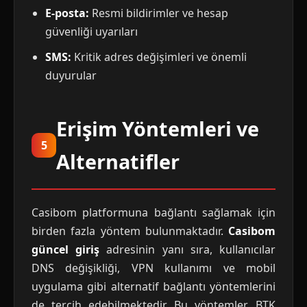
E-posta:
Resmi bildirimler ve hesap
güvenliği uyarıları
SMS:
Kritik adres değişimleri ve önemli
duyurular
Erişim Yöntemleri ve
5
Alternatifler
Casibom platformuna bağlantı sağlamak için
birden fazla yöntem bulunmaktadır.
Casibom
güncel giriş
adresinin yanı sıra, kullanıcılar
DNS değişikliği, VPN kullanımı ve mobil
uygulama gibi alternatif bağlantı yöntemlerini
de tercih edebilmektedir. Bu yöntemler, BTK