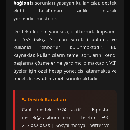
bağlantı
sorunları yaşayan kullanıcılar, destek
ekibi tarafından anlık olarak
yönlendirilmektedir.
Destek ekibinin yanı sıra, platformda kapsamlı
bir SSS (Sıkça Sorulan Sorular) bölümü ve
kullanıcı rehberleri bulunmaktadır. Bu
kaynaklar, kullanıcıların temel sorularını kendi
başlarına çözmelerine yardımcı olmaktadır. VIP
üyeler için özel hesap yöneticisi atanmakta ve
öncelikli destek hizmeti sunulmaktadır.
📞 Destek Kanalları
Canlı destek: 7/24 aktif | E-posta:
destek@casibom.com | Telefon: +90
212 XXX XXXX | Sosyal medya: Twitter ve