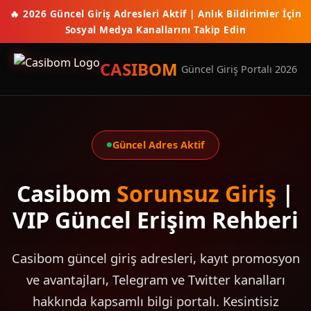
🔥 2026 Güncel Giriş Adresleri Aktif | Anlık Bildirimler İçin
Sosyal Medya Kanallarını Takip Edin
CASIBOM
Güncel Giriş Portalı 2026
Güncel Adres Aktif
Casibom
Sorunsuz Giriş
|
VIP Güncel Erişim Rehberi
Casibom güncel giriş adresleri, kayıt promosyon
ve avantajları, Telegram ve Twitter kanalları
hakkında kapsamlı bilgi portalı. Kesintisiz