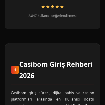
★★★★★
2,847 kullanıcı değerlendirmesi
Casibom Giriş Rehberi
1
2026
Casibom giriş süreci, dijital bahis ve casino
platformları arasında en kullanıcı dostu