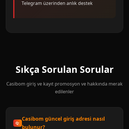
Telegram üzerinden anlık destek
Sıkça Sorulan Sorular
Casibom giriş ve kayıt promosyon ve hakkında merak
edilenler
Casibom güncel giriş adresi nasıl
bulunur?