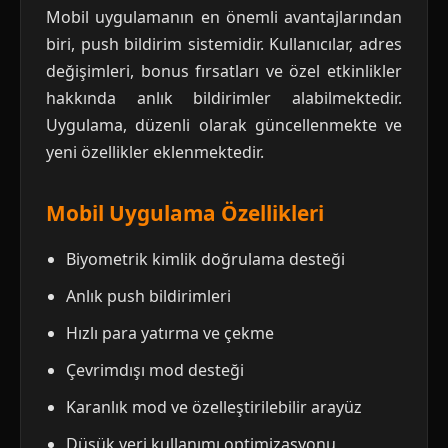
Mobil uygulamanın en önemli avantajlarından
biri, push bildirim sistemidir. Kullanıcılar, adres
değişimleri, bonus fırsatları ve özel etkinlikler
hakkında anlık bildirimler alabilmektedir.
Uygulama, düzenli olarak güncellenmekte ve
yeni özellikler eklenmektedir.
Mobil Uygulama Özellikleri
Biyometrik kimlik doğrulama desteği
Anlık push bildirimleri
Hızlı para yatırma ve çekme
Çevrimdışı mod desteği
Karanlık mod ve özelleştirilebilir arayüz
Düşük veri kullanımı optimizasyonu