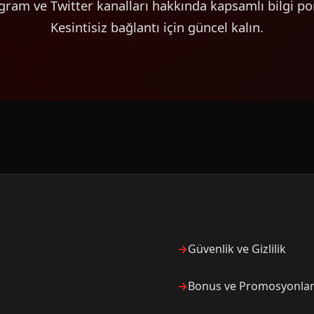
gram ve Twitter kanalları hakkında kapsamlı bilgi por
Kesintisiz bağlantı için güncel kalın.
Güvenlik ve Gizlilik
Bonus ve Promosyonla