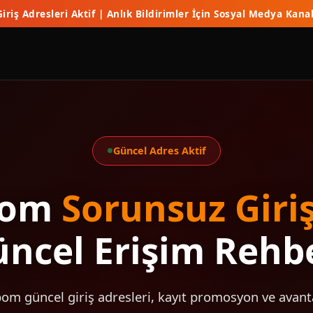
iriş Adresleri Aktif | Anlık Bildirimler İçin Sosyal Medya Kanal
Güncel Adres Aktif
bom
Sorunsuz Giri
ncel Erişim Rehb
om güncel giriş adresleri, kayıt promosyon ve avanta