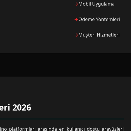
Mobil Uygulama
Ödeme Yöntemleri
Müşteri Hizmetleri
eri 2026
sino platformları arasında en kullanıcı dostu arayüzleri