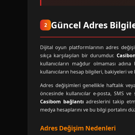
Güncel Adres Bilgil
2
Dijital oyun platformlarının adres değiş
sıkça karşılaşılan bir durumdur.
Casibo
kullanıcıların mağdur olmaması adına h
kullanıcıların hesap bilgileri, bakiyeleri 
Adres değişimleri genellikle haftalık ve
öncesinde kullanıcılar e-posta, SMS ve s
Casibom bağlantı
adreslerini takip et
medya hesaplarını ve bu bilgi portalını düz
Adres Değişim Nedenleri