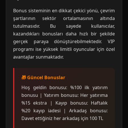
Bonus sisteminin en dikkat çekici yönü, çevrim
şartlarının sektör ortalamasının altında
tutulmasıdır. Bu sayede kullanıcılar,
kazandıkları bonusları daha hızlı bir şekilde
gerçek paraya dönüştürebilmektedir. VIP
programı ise yüksek limitli oyuncular için özel
avantajlar sunmaktadır.
🎁 Güncel Bonuslar
Hoş geldin bonusu: %100 ilk yatırım
bonusu | Yatırım bonusu: Her yatırıma
%15 ekstra | Kayıp bonusu: Haftalık
%20 kayıp iadesi | Arkadaş bonusu:
Davet ettiğiniz her arkadaş için 100 TL