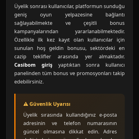
Üyelik sonrası kullanıcılar, platformun sunduğu
geniş oyun yelpazesine bağlantı
sağlayabilmekte ve çeşitli bonus
kampanyalarından yararlanabilmektedir.
Özellikle ilk kez kayıt olan kullanıcılar için
sunulan hoş geldin bonusu, sektördeki en
cazip teklifler arasında yer almaktadır.
Casibom giriş
yaptıktan sonra kullanıcı
panelinden tüm bonus ve promosyonları takip
edebilirsiniz.
⚠️ Güvenlik Uyarısı
Üyelik sırasında kullandığınız e-posta
adresinin ve telefon numarasının
güncel olmasına dikkat edin. Adres