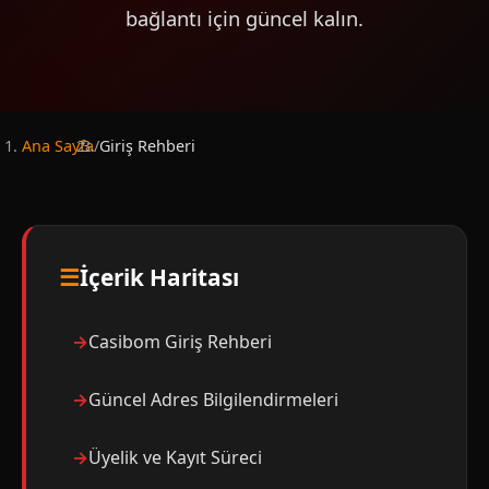
bağlantı için güncel kalın.
Ana Sayfa
/
Giriş Rehberi
İçerik Haritası
Casibom Giriş Rehberi
Güncel Adres Bilgilendirmeleri
Üyelik ve Kayıt Süreci