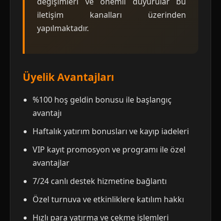
değişimleri ve önemli duyurular bu
iletişim kanalları üzerinden
yapılmaktadır.
Üyelik Avantajları
%100 hoş geldin bonusu ile başlangıç
avantajı
Haftalık yatırım bonusları ve kayıp iadeleri
VIP kayıt promosyon ve programı ile özel
avantajlar
7/24 canlı destek hizmetine bağlantı
Özel turnuva ve etkinliklere katılım hakkı
Hızlı para yatırma ve çekme işlemleri