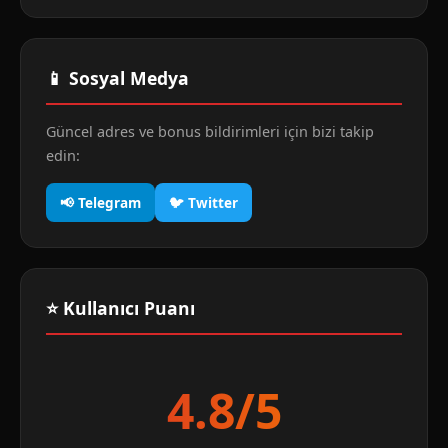
📱 Sosyal Medya
Güncel adres ve bonus bildirimleri için bizi takip
edin:
📢 Telegram
🐦 Twitter
⭐ Kullanıcı Puanı
4.8/5