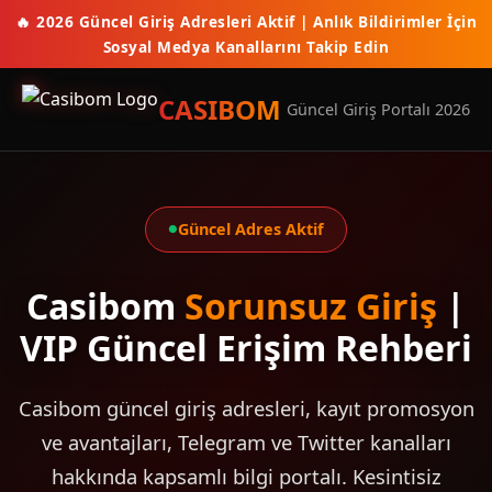
🔥 2026 Güncel Giriş Adresleri Aktif | Anlık Bildirimler İçin
Sosyal Medya Kanallarını Takip Edin
CASIBOM
Güncel Giriş Portalı 2026
Güncel Adres Aktif
Casibom
Sorunsuz Giriş
|
VIP Güncel Erişim Rehberi
Casibom güncel giriş adresleri, kayıt promosyon
ve avantajları, Telegram ve Twitter kanalları
hakkında kapsamlı bilgi portalı. Kesintisiz