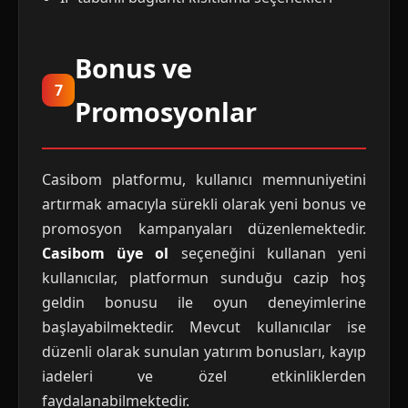
Bonus ve
7
Promosyonlar
Casibom platformu, kullanıcı memnuniyetini
artırmak amacıyla sürekli olarak yeni bonus ve
promosyon kampanyaları düzenlemektedir.
Casibom üye ol
seçeneğini kullanan yeni
kullanıcılar, platformun sunduğu cazip hoş
geldin bonusu ile oyun deneyimlerine
başlayabilmektedir. Mevcut kullanıcılar ise
düzenli olarak sunulan yatırım bonusları, kayıp
iadeleri ve özel etkinliklerden
faydalanabilmektedir.