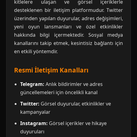
kitlelere ulaşan ve görsel içeriklerle
desteklenen bir iletişim platformudur. Twitter
üzerinden yapılan duyurular, adres değişimleri,
yeni oyun lansmanları ve özel etkinlikler
hakkında bilgi içermektedir. Sosyal medya
kanallarını takip etmek, kesintisiz bağlantı için
en etkili yöntemdir.
Resmi İletişim Kanalları
Telegram:
Anlık bildirimler ve adres
güncellemeleri için öncelikli kanal
Twitter:
Görsel duyurular, etkinlikler ve
kampanyalar
Instagram:
Görsel içerikler ve hikaye
duyuruları