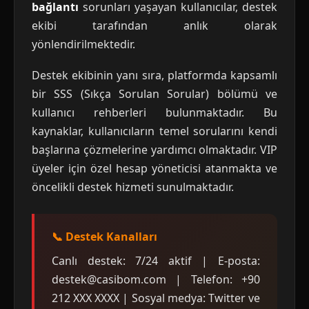
bağlantı
sorunları yaşayan kullanıcılar, destek
ekibi tarafından anlık olarak
yönlendirilmektedir.
Destek ekibinin yanı sıra, platformda kapsamlı
bir SSS (Sıkça Sorulan Sorular) bölümü ve
kullanıcı rehberleri bulunmaktadır. Bu
kaynaklar, kullanıcıların temel sorularını kendi
başlarına çözmelerine yardımcı olmaktadır. VIP
üyeler için özel hesap yöneticisi atanmakta ve
öncelikli destek hizmeti sunulmaktadır.
📞 Destek Kanalları
Canlı destek: 7/24 aktif | E-posta:
destek@casibom.com | Telefon: +90
212 XXX XXXX | Sosyal medya: Twitter ve