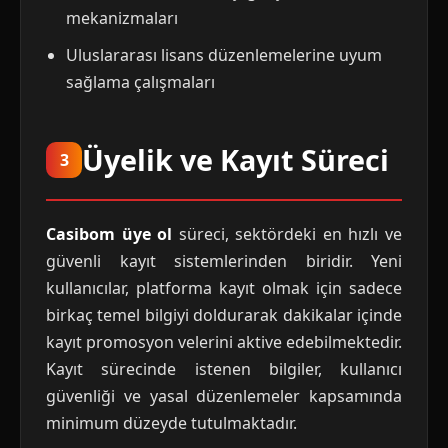
mekanizmaları
Uluslararası lisans düzenlemelerine uyum
sağlama çalışmaları
Üyelik ve Kayıt Süreci
3
Casibom üye ol
süreci, sektördeki en hızlı ve
güvenli kayıt sistemlerinden biridir. Yeni
kullanıcılar, platforma kayıt olmak için sadece
birkaç temel bilgiyi doldurarak dakikalar içinde
kayıt promosyon velerini aktive edebilmektedir.
Kayıt sürecinde istenen bilgiler, kullanıcı
güvenliği ve yasal düzenlemeler kapsamında
minimum düzeyde tutulmaktadır.