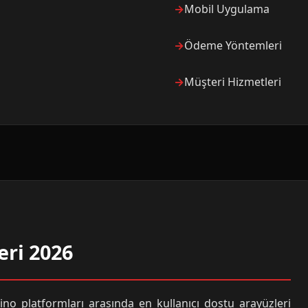
Mobil Uygulama
Ödeme Yöntemleri
Müşteri Hizmetleri
eri 2026
sino platformları arasında en kullanıcı dostu arayüzleri