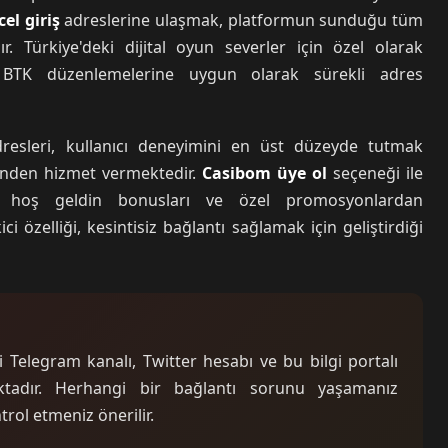
el giriş
adreslerine ulaşmak, platformun sunduğu tüm
r. Türkiye'deki dijital oyun severler için özel olarak
 BTK düzenlemelerine uygun olarak sürekli adres
adresleri, kullanıcı deneyimini en üst düzeyde tutmak
rinden hizmet vermektedir.
Casibom üye ol
seçeneği ile
nda hoş geldin bonusları ve özel promosyonlardan
i özelliği, kesintisiz bağlantı sağlamak için geliştirdiği
 Telegram kanalı, Twitter hesabı ve bu bilgi portalı
ktadır. Herhangi bir bağlantı sorunu yaşamanız
rol etmeniz önerilir.