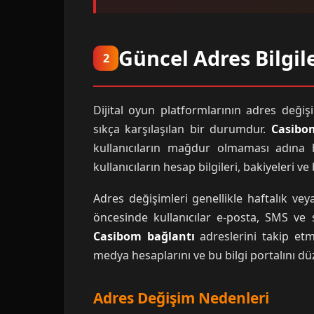
Güncel Adres Bilgil
2
Dijital oyun platformlarının adres değiş
sıkça karşılaşılan bir durumdur.
Casibo
kullanıcıların mağdur olmaması adına h
kullanıcıların hesap bilgileri, bakiyeleri 
Adres değişimleri genellikle haftalık ve
öncesinde kullanıcılar e-posta, SMS ve s
Casibom bağlantı
adreslerini takip et
medya hesaplarını ve bu bilgi portalını düz
Adres Değişim Nedenleri