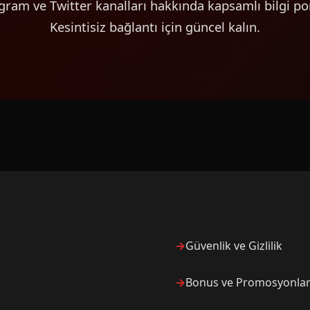
gram ve Twitter kanalları hakkında kapsamlı bilgi por
Kesintisiz bağlantı için güncel kalın.
Güvenlik ve Gizlilik
Bonus ve Promosyonla