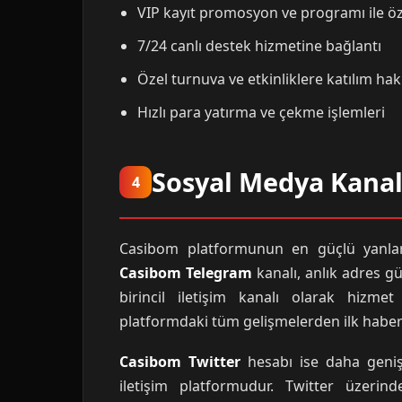
VIP kayıt promosyon ve programı ile öz
7/24 canlı destek hizmetine bağlantı
Özel turnuva ve etkinliklere katılım hak
Hızlı para yatırma ve çekme işlemleri
Sosyal Medya Kanall
4
Casibom platformunun en güçlü yanları
Casibom Telegram
kanalı, anlık adres gü
birincil iletişim kanalı olarak hizmet
platformdaki tüm gelişmelerden ilk haberda
Casibom Twitter
hesabı ise daha geniş 
iletişim platformudur. Twitter üzerin