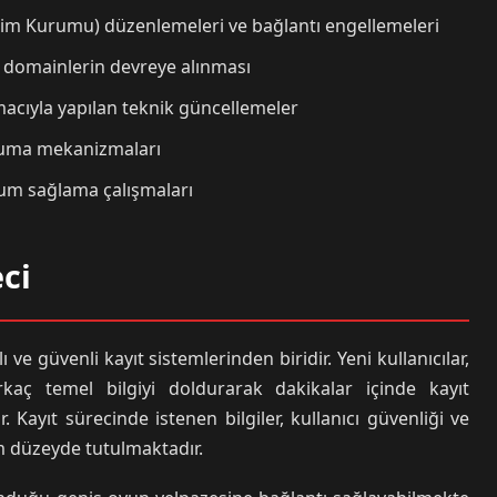
tişim Kurumu) düzenlemeleri ve bağlantı engellemeleri
i domainlerin devreye alınması
amacıyla yapılan teknik güncellemeler
koruma mekanizmaları
yum sağlama çalışmaları
eci
 ve güvenli kayıt sistemlerinden biridir. Yeni kullanıcılar,
kaç temel bilgiyi doldurarak dakikalar içinde kayıt
 Kayıt sürecinde istenen bilgiler, kullanıcı güvenliği ve
 düzeyde tutulmaktadır.