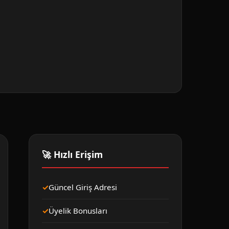
🚀 Hızlı Erişim
Güncel Giriş Adresi
Üyelik Bonusları