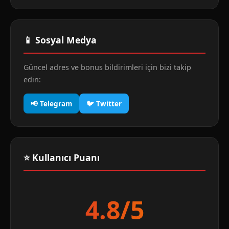
📱 Sosyal Medya
Güncel adres ve bonus bildirimleri için bizi takip
edin:
📢 Telegram
🐦 Twitter
⭐ Kullanıcı Puanı
4.8/5