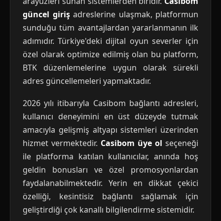
arayüzleri sunan sistemlerden biridir.
Casibom
güncel giriş
adreslerine ulaşmak, platformun
sunduğu tüm avantajlardan yararlanmanın ilk
adımıdır. Türkiye'deki dijital oyun severler için
özel olarak optimize edilmiş olan bu platform,
BTK düzenlemelerine uygun olarak sürekli
adres güncellemeleri yapmaktadır.
2026 yılı itibarıyla Casibom bağlantı adresleri,
kullanıcı deneyimini en üst düzeyde tutmak
amacıyla gelişmiş altyapı sistemleri üzerinden
hizmet vermektedir.
Casibom üye ol
seçeneği
ile platforma katılan kullanıcılar, anında hoş
geldin bonusları ve özel promosyonlardan
faydalanabilmektedir. Yerin en dikkat çekici
özelliği, kesintisiz bağlantı sağlamak için
geliştirdiği çok kanallı bilgilendirme sistemidir.