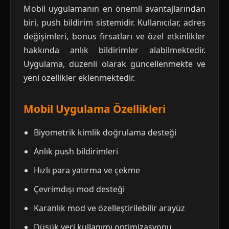
Mobil uygulamanın en önemli avantajlarından
biri, push bildirim sistemidir. Kullanıcılar, adres
değişimleri, bonus fırsatları ve özel etkinlikler
hakkında anlık bildirimler alabilmektedir.
Uygulama, düzenli olarak güncellenmekte ve
yeni özellikler eklenmektedir.
Mobil Uygulama Özellikleri
Biyometrik kimlik doğrulama desteği
Anlık push bildirimleri
Hızlı para yatırma ve çekme
Çevrimdışı mod desteği
Karanlık mod ve özelleştirilebilir arayüz
Düşük veri kullanımı optimizasyonu