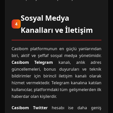
Sosyal Medya
4
Kanalları ve İletişim
Casibom platformunun en güçlü yanlarından
biri, aktif ve şeffaf sosyal medya yönetimidir.
Casibom Telegram
kanalı, anlık adres
güncellemeleri, bonus duyuruları ve teknik
bildirimler için birincil iletişim kanalı olarak
hizmet vermektedir. Telegram kanalına katılan
kullanıcılar, platformdaki tüm gelişmelerden ilk
haberdar olan kişilerdir.
Casibom Twitter
hesabı ise daha geniş