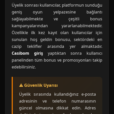
Üyelik sonrası kullanıcılar, platformun sunduğu
geniş oyun yelpazesine bağlantı
sağlayabilmekte ve çeşitli bonus
kampanyalarından yararlanabilmektedir.
Özellikle ilk kez kayıt olan kullanıcılar için
sunulan hoş geldin bonusu, sektördeki en
cazip teklifler arasında yer almaktadır.
Casibom giriş
yaptıktan sonra kullanıcı
panelinden tüm bonus ve promosyonları takip
edebilirsiniz.
⚠️ Güvenlik Uyarısı
Üyelik sırasında kullandığınız e-posta
adresinin ve telefon numarasının
güncel olmasına dikkat edin. Adres