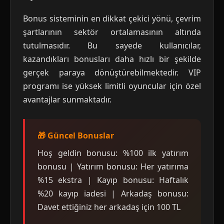
Bonus sisteminin en dikkat çekici yönü, çevrim
şartlarının sektör ortalamasının altında
tutulmasıdır. Bu sayede kullanıcılar,
kazandıkları bonusları daha hızlı bir şekilde
gerçek paraya dönüştürebilmektedir. VIP
programı ise yüksek limitli oyuncular için özel
avantajlar sunmaktadır.
🎁 Güncel Bonuslar
Hoş geldin bonusu: %100 ilk yatırım
bonusu | Yatırım bonusu: Her yatırıma
%15 ekstra | Kayıp bonusu: Haftalık
%20 kayıp iadesi | Arkadaş bonusu:
Davet ettiğiniz her arkadaş için 100 TL