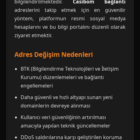
bilgilendirilmektedir.
Casibom bağlantı
adreslerini takip etmek için en güvenilir
yöntem, platformun resmi sosyal medya
hesaplarını ve bu bilgi portalını düzenli olarak
ziyaret etmektir.
Adres Değişim Nedenleri
BTK (Bilgilendirme Teknolojileri ve İletişim
Kurumu) düzenlemeleri ve bağlantı
engellemeleri
Daha güvenli ve hızlı altyapı sunan yeni
domainlerin devreye alınması
Kullanıcı veri güvenliğinin artırılması
amacıyla yapılan teknik güncellemeler
DDoS saldırılarına karşı geliştirilen koruma