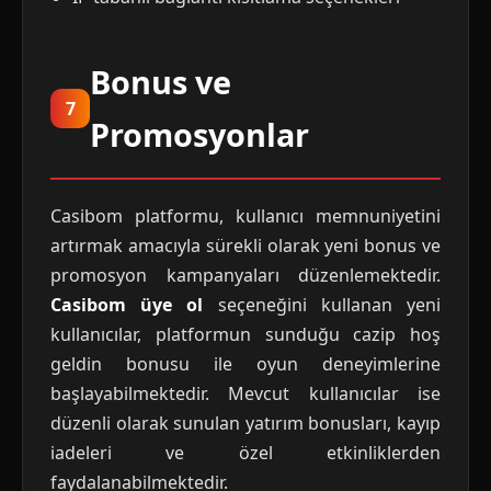
Bonus ve
7
Promosyonlar
Casibom platformu, kullanıcı memnuniyetini
artırmak amacıyla sürekli olarak yeni bonus ve
promosyon kampanyaları düzenlemektedir.
Casibom üye ol
seçeneğini kullanan yeni
kullanıcılar, platformun sunduğu cazip hoş
geldin bonusu ile oyun deneyimlerine
başlayabilmektedir. Mevcut kullanıcılar ise
düzenli olarak sunulan yatırım bonusları, kayıp
iadeleri ve özel etkinliklerden
faydalanabilmektedir.