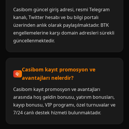
Casibom güncel giriş adresi, resmi Telegram
kanalı, Twitter hesabı ve bu bilgi portalı
üzerinden anlık olarak paylaşılmaktadır. BTK
engellemelerine karşı domain adresleri sürekli
güncellenmektedir.
Casibom kayıt promosyon ve
avantajları nelerdir?
Casibom kayıt promosyon ve avantajları
arasında hoş geldin bonusu, yatırım bonusları,
kayıp bonusu, VIP programı, özel turnuvalar ve
7/24 canlı destek hizmeti bulunmaktadır.