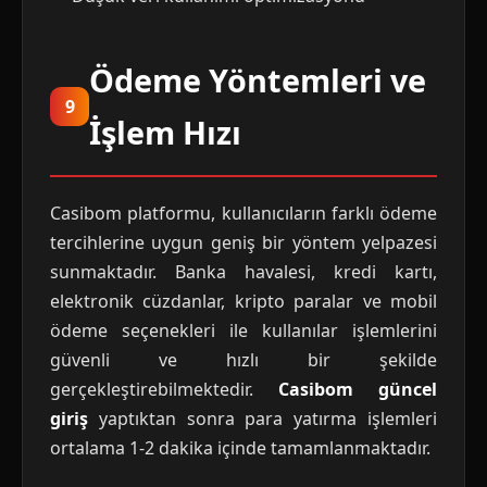
Ödeme Yöntemleri ve
9
İşlem Hızı
Casibom platformu, kullanıcıların farklı ödeme
tercihlerine uygun geniş bir yöntem yelpazesi
sunmaktadır. Banka havalesi, kredi kartı,
elektronik cüzdanlar, kripto paralar ve mobil
ödeme seçenekleri ile kullanılar işlemlerini
güvenli ve hızlı bir şekilde
gerçekleştirebilmektedir.
Casibom güncel
giriş
yaptıktan sonra para yatırma işlemleri
ortalama 1-2 dakika içinde tamamlanmaktadır.