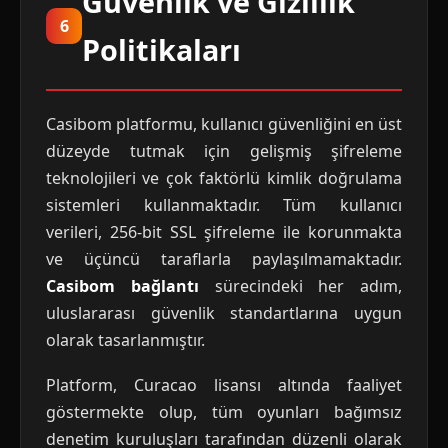
Güvenlik ve Gizlilik
6
Politikaları
Casibom platformu, kullanıcı güvenliğini en üst
düzeyde tutmak için gelişmiş şifreleme
teknolojileri ve çok faktörlü kimlik doğrulama
sistemleri kullanmaktadır. Tüm kullanıcı
verileri, 256-bit SSL şifreleme ile korunmakta
ve üçüncü taraflarla paylaşılmamaktadır.
Casibom bağlantı
sürecindeki her adım,
uluslararası güvenlik standartlarına uygun
olarak tasarlanmıştır.
Platform, Curacao lisansı altında faaliyet
göstermekte olup, tüm oyunları bağımsız
denetim kuruluşları tarafından düzenli olarak