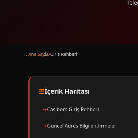
Tele
Ana Sayfa
/
Giriş Rehberi
İçerik Haritası
Casibom Giriş Rehberi
Güncel Adres Bilgilendirmeleri