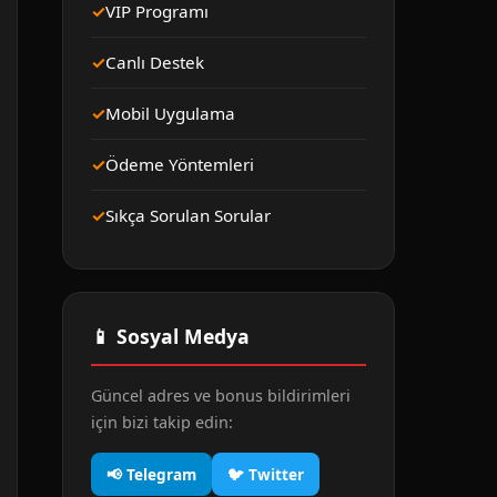
VIP Programı
Canlı Destek
Mobil Uygulama
Ödeme Yöntemleri
Sıkça Sorulan Sorular
📱 Sosyal Medya
Güncel adres ve bonus bildirimleri
için bizi takip edin:
📢 Telegram
🐦 Twitter