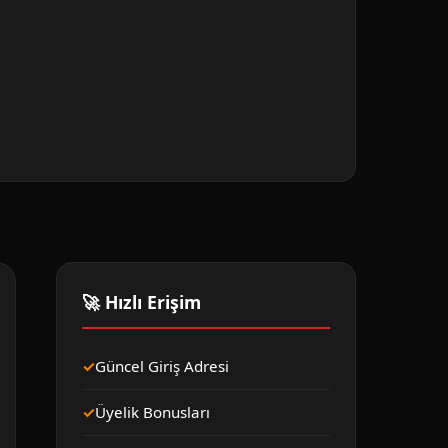
🚀 Hızlı Erişim
Güncel Giriş Adresi
Üyelik Bonusları