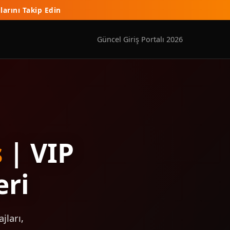
larını Takip Edin
Güncel Giriş Portalı 2026
ş
| VIP
eri
jları,