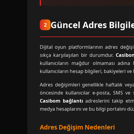
Güncel Adres Bilgil
2
Dijital oyun platformlarının adres değiş
sıkça karşılaşılan bir durumdur.
Casibo
kullanıcıların mağdur olmaması adına h
kullanıcıların hesap bilgileri, bakiyeleri 
Adres değişimleri genellikle haftalık ve
öncesinde kullanıcılar e-posta, SMS ve s
Casibom bağlantı
adreslerini takip et
medya hesaplarını ve bu bilgi portalını düz
Adres Değişim Nedenleri