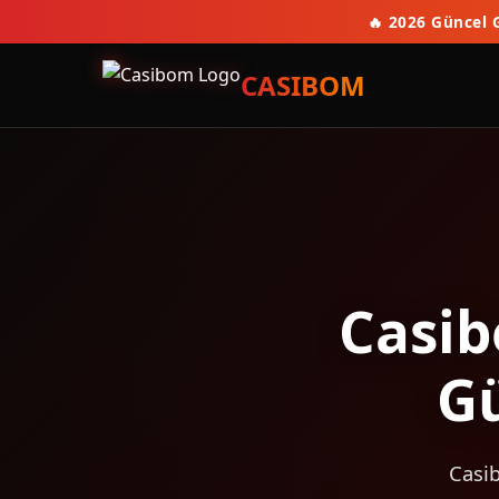
🔥 2026 Güncel G
CASIBOM
Casi
Gü
Casib