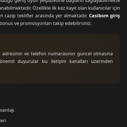
sunduğu geniş oyun yelpazesine bağlantı sağlayabilmekte
bilmektedir. Özellikle ilk kez kayıt olan kullanıcılar için
 cazip teklifler arasında yer almaktadır.
Casibom giriş
bonus ve promosyonları takip edebilirsiniz.
ta adresinin ve telefon numarasının güncel olmasına
önemli duyurular bu iletişim kanalları üzerinden
vantajı
leri