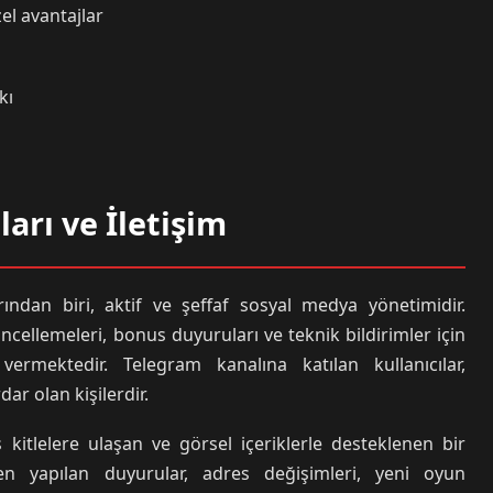
el avantajlar
kı
arı ve İletişim
ndan biri, aktif ve şeffaf sosyal medya yönetimidir.
ncellemeleri, bonus duyuruları ve teknik bildirimler için
 vermektedir. Telegram kanalına katılan kullanıcılar,
r olan kişilerdir.
kitlelere ulaşan ve görsel içeriklerle desteklenen bir
den yapılan duyurular, adres değişimleri, yeni oyun