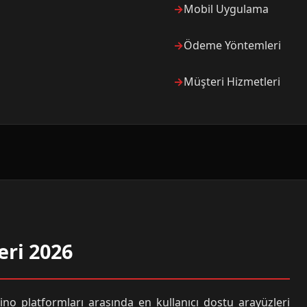
Mobil Uygulama
Ödeme Yöntemleri
Müşteri Hizmetleri
eri 2026
sino platformları arasında en kullanıcı dostu arayüzleri