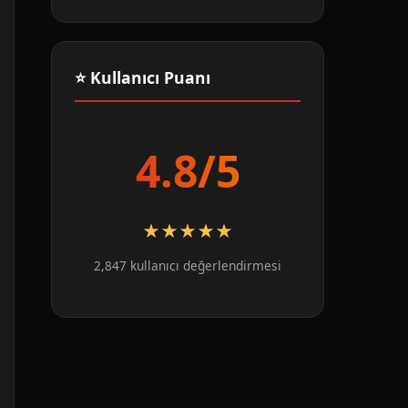
⭐ Kullanıcı Puanı
4.8/5
★★★★★
2,847 kullanıcı değerlendirmesi