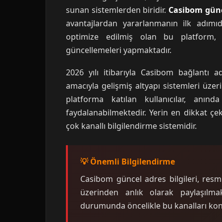
sunan sistemlerden biridir.
Casibom günc
avantajlardan yararlanmanın ilk adımıdı
optimize edilmiş olan bu platform,
güncellemeleri yapmaktadır.
2026 yılı itibarıyla Casibom bağlantı 
amacıyla gelişmiş altyapı sistemleri üze
platforma katılan kullanıcılar, anı
faydalanabilmektedir. Yerin en dikkat çekic
çok kanallı bilgilendirme sistemidir.
💡 Önemli Bilgilendirme
Casibom güncel adres bilgileri, resmi
üzerinden anlık olarak paylaşılma
durumunda öncelikle bu kanalları kont