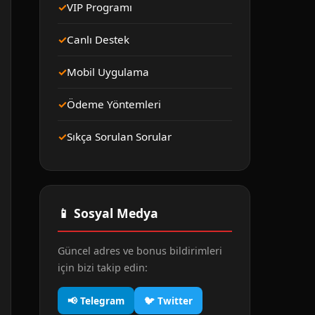
VIP Programı
Canlı Destek
Mobil Uygulama
Ödeme Yöntemleri
Sıkça Sorulan Sorular
📱 Sosyal Medya
Güncel adres ve bonus bildirimleri
için bizi takip edin:
📢 Telegram
🐦 Twitter