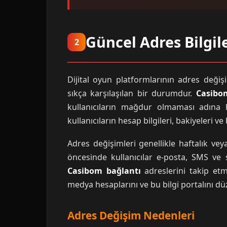
Güncel Adres Bilgil
2
Dijital oyun platformlarının adres değiş
sıkça karşılaşılan bir durumdur.
Casibo
kullanıcıların mağdur olmaması adına h
kullanıcıların hesap bilgileri, bakiyeleri 
Adres değişimleri genellikle haftalık ve
öncesinde kullanıcılar e-posta, SMS ve s
Casibom bağlantı
adreslerini takip et
medya hesaplarını ve bu bilgi portalını düz
Adres Değişim Nedenleri