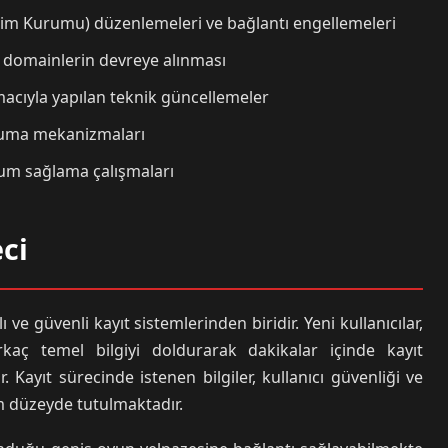
tişim Kurumu) düzenlemeleri ve bağlantı engellemeleri
i domainlerin devreye alınması
amacıyla yapılan teknik güncellemeler
koruma mekanizmaları
yum sağlama çalışmaları
eci
 ve güvenli kayıt sistemlerinden biridir. Yeni kullanıcılar,
kaç temel bilgiyi doldurarak dakikalar içinde kayıt
 Kayıt sürecinde istenen bilgiler, kullanıcı güvenliği ve
 düzeyde tutulmaktadır.