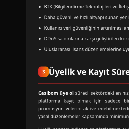
BTK (Bilgilendirme Teknolojileri ve İle
Daha güvenli ve hızlı altyapı sunan yen
Kullanıcı veri güvenliğinin artırılması 
DDoS saldırılarına karşı geliştirilen 
Uluslararası lisans düzenlemelerine u
Üyelik ve Kayıt Sür
3
Casibom üye ol
süreci, sektördeki en hızlı
platforma kayıt olmak için sadece bir
promosyon velerini aktive edebilmektedir.
yasal düzenlemeler kapsamında minimum