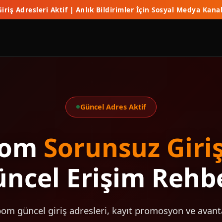
iriş Adresleri Aktif | Anlık Bildirimler İçin Sosyal Medya Kanal
Güncel Adres Aktif
bom
Sorunsuz Giri
ncel Erişim Rehb
om güncel giriş adresleri, kayıt promosyon ve avanta