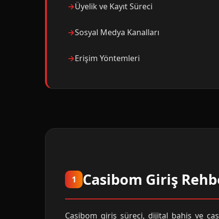
Üyelik ve Kayıt Süreci
Sosyal Medya Kanalları
Erişim Yöntemleri
Casibom Giriş Rehb
1
Casibom giriş süreci, dijital bahis ve ca