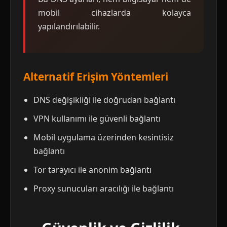
mobil cihazlarda kolayca
yapılandırılabilir.
Alternatif Erişim Yöntemleri
DNS değişikliği ile doğrudan bağlantı
VPN kullanımı ile güvenli bağlantı
Mobil uygulama üzerinden kesintisiz
bağlantı
Tor tarayıcı ile anonim bağlantı
Proxy sunucuları aracılığı ile bağlantı