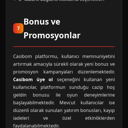
Bonus ve
7
Promosyonlar
Casibom platformu, kullanıcı memnuniyetini
artırmak amacıyla sürekli olarak yeni bonus ve
promosyon kampanyaları düzenlemektedir.
Casibom üye ol
seçeneğini kullanan yeni
kullanıcılar, platformun sunduğu cazip hoş
geldin bonusu ile oyun deneyimlerine
başlayabilmektedir. Mevcut kullanıcılar ise
düzenli olarak sunulan yatırım bonusları, kayıp
iadeleri ve özel etkinliklerden
faydalanabilmektedir.