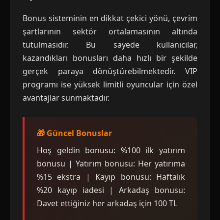
Bonus sisteminin en dikkat çekici yönü, çevrim
şartlarının sektör ortalamasının altında
tutulmasıdır. Bu sayede kullanıcılar,
kazandıkları bonusları daha hızlı bir şekilde
gerçek paraya dönüştürebilmektedir. VIP
programı ise yüksek limitli oyuncular için özel
avantajlar sunmaktadır.
🎁 Güncel Bonuslar
Hoş geldin bonusu: %100 ilk yatırım
bonusu | Yatırım bonusu: Her yatırıma
%15 ekstra | Kayıp bonusu: Haftalık
%20 kayıp iadesi | Arkadaş bonusu:
Davet ettiğiniz her arkadaş için 100 TL