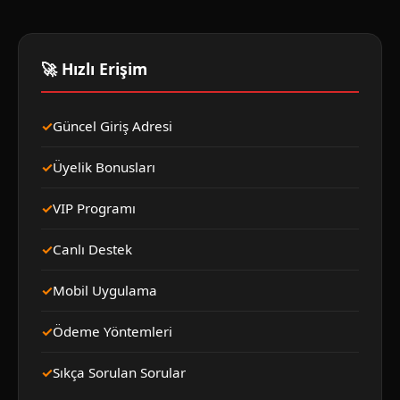
🚀 Hızlı Erişim
Güncel Giriş Adresi
Üyelik Bonusları
VIP Programı
Canlı Destek
Mobil Uygulama
Ödeme Yöntemleri
Sıkça Sorulan Sorular