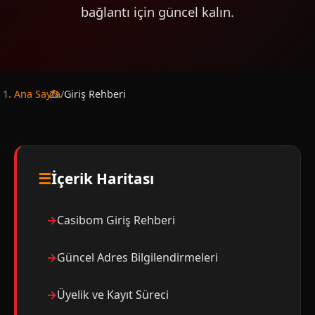
bağlantı için güncel kalın.
Ana Sayfa
/
Giriş Rehberi
İçerik Haritası
Casibom Giriş Rehberi
Güncel Adres Bilgilendirmeleri
Üyelik ve Kayıt Süreci