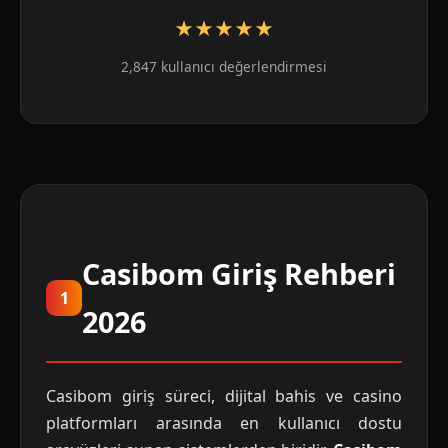
★★★★★
2,847 kullanıcı değerlendirmesi
Casibom Giriş Rehberi
1
2026
Casibom giriş süreci, dijital bahis ve casino
platformları arasında en kullanıcı dostu