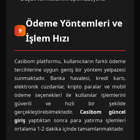
Ödeme Yöntemleri ve
9
İşlem Hızı
Casibom platformu, kullanıcıların farklı ödeme
tercihlerine uygun geniş bir yöntem yelpazesi
sunmaktadır. Banka havalesi, kredi kartı,
elektronik cüzdanlar, kripto paralar ve mobil
ödeme seçenekleri ile kullanılar işlemlerini
güvenli ve hızlı bir şekilde
gerçekleştirebilmektedir.
Casibom güncel
giriş
yaptıktan sonra para yatırma işlemleri
ortalama 1-2 dakika içinde tamamlanmaktadır.