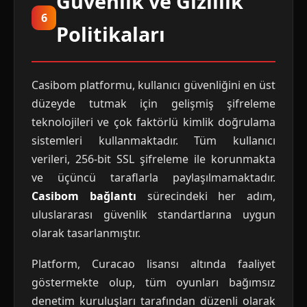
Güvenlik ve Gizlilik
6
Politikaları
Casibom platformu, kullanıcı güvenliğini en üst
düzeyde tutmak için gelişmiş şifreleme
teknolojileri ve çok faktörlü kimlik doğrulama
sistemleri kullanmaktadır. Tüm kullanıcı
verileri, 256-bit SSL şifreleme ile korunmakta
ve üçüncü taraflarla paylaşılmamaktadır.
Casibom bağlantı
sürecindeki her adım,
uluslararası güvenlik standartlarına uygun
olarak tasarlanmıştır.
Platform, Curacao lisansı altında faaliyet
göstermekte olup, tüm oyunları bağımsız
denetim kuruluşları tarafından düzenli olarak