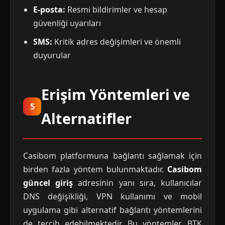
E-posta:
Resmi bildirimler ve hesap
güvenliği uyarıları
SMS:
Kritik adres değişimleri ve önemli
duyurular
Erişim Yöntemleri ve
5
Alternatifler
Casibom platformuna bağlantı sağlamak için
birden fazla yöntem bulunmaktadır.
Casibom
güncel giriş
adresinin yanı sıra, kullanıcılar
DNS değişikliği, VPN kullanımı ve mobil
uygulama gibi alternatif bağlantı yöntemlerini
de tercih edebilmektedir. Bu yöntemler, BTK