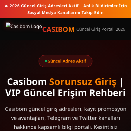
🔥 2026 Güncel Giriş Adresleri Aktif | Anlık Bildirimler İçin
Sosyal Medya Kanallarını Takip Edin
CASIBOM
Güncel Giriş Portalı 2026
Güncel Adres Aktif
Casibom
Sorunsuz Giriş
|
VIP Güncel Erişim Rehberi
Casibom güncel giriş adresleri, kayıt promosyon
ve avantajları, Telegram ve Twitter kanalları
hakkında kapsamlı bilgi portalı. Kesintisiz