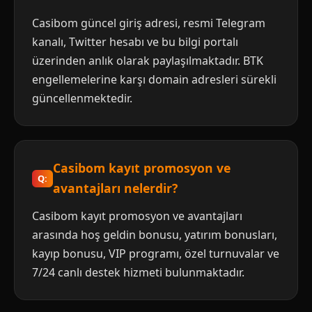
Casibom güncel giriş adresi, resmi Telegram
kanalı, Twitter hesabı ve bu bilgi portalı
üzerinden anlık olarak paylaşılmaktadır. BTK
engellemelerine karşı domain adresleri sürekli
güncellenmektedir.
Casibom kayıt promosyon ve
avantajları nelerdir?
Casibom kayıt promosyon ve avantajları
arasında hoş geldin bonusu, yatırım bonusları,
kayıp bonusu, VIP programı, özel turnuvalar ve
7/24 canlı destek hizmeti bulunmaktadır.