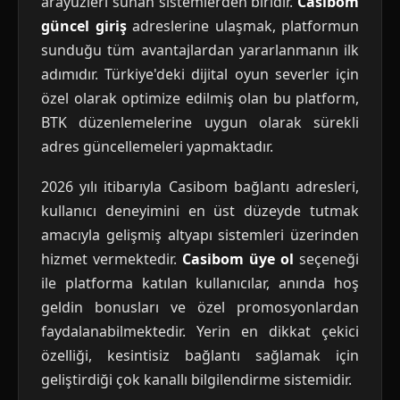
arayüzleri sunan sistemlerden biridir.
Casibom
güncel giriş
adreslerine ulaşmak, platformun
sunduğu tüm avantajlardan yararlanmanın ilk
adımıdır. Türkiye'deki dijital oyun severler için
özel olarak optimize edilmiş olan bu platform,
BTK düzenlemelerine uygun olarak sürekli
adres güncellemeleri yapmaktadır.
2026 yılı itibarıyla Casibom bağlantı adresleri,
kullanıcı deneyimini en üst düzeyde tutmak
amacıyla gelişmiş altyapı sistemleri üzerinden
hizmet vermektedir.
Casibom üye ol
seçeneği
ile platforma katılan kullanıcılar, anında hoş
geldin bonusları ve özel promosyonlardan
faydalanabilmektedir. Yerin en dikkat çekici
özelliği, kesintisiz bağlantı sağlamak için
geliştirdiği çok kanallı bilgilendirme sistemidir.