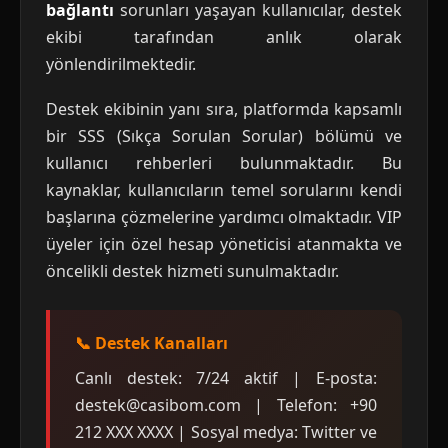
bağlantı
sorunları yaşayan kullanıcılar, destek
ekibi tarafından anlık olarak
yönlendirilmektedir.
Destek ekibinin yanı sıra, platformda kapsamlı
bir SSS (Sıkça Sorulan Sorular) bölümü ve
kullanıcı rehberleri bulunmaktadır. Bu
kaynaklar, kullanıcıların temel sorularını kendi
başlarına çözmelerine yardımcı olmaktadır. VIP
üyeler için özel hesap yöneticisi atanmakta ve
öncelikli destek hizmeti sunulmaktadır.
📞 Destek Kanalları
Canlı destek: 7/24 aktif | E-posta:
destek@casibom.com | Telefon: +90
212 XXX XXXX | Sosyal medya: Twitter ve