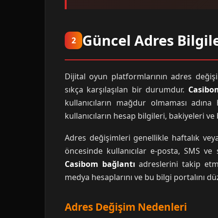
Güncel Adres Bilgil
2
Dijital oyun platformlarının adres değiş
sıkça karşılaşılan bir durumdur.
Casibo
kullanıcıların mağdur olmaması adına h
kullanıcıların hesap bilgileri, bakiyeleri 
Adres değişimleri genellikle haftalık ve
öncesinde kullanıcılar e-posta, SMS ve s
Casibom bağlantı
adreslerini takip et
medya hesaplarını ve bu bilgi portalını düz
Adres Değişim Nedenleri