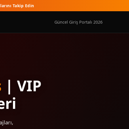
larını Takip Edin
Güncel Giriş Portalı 2026
ş
| VIP
eri
jları,