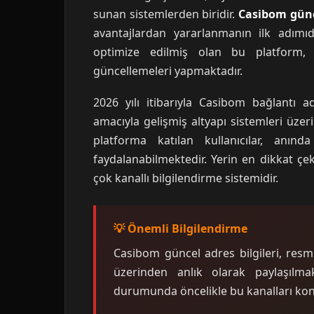
sunan sistemlerden biridir.
Casibom günc
avantajlardan yararlanmanın ilk adımıdı
optimize edilmiş olan bu platform,
güncellemeleri yapmaktadır.
2026 yılı itibarıyla Casibom bağlantı 
amacıyla gelişmiş altyapı sistemleri üze
platforma katılan kullanıcılar, anı
faydalanabilmektedir. Yerin en dikkat çekic
çok kanallı bilgilendirme sistemidir.
💡 Önemli Bilgilendirme
Casibom güncel adres bilgileri, resmi
üzerinden anlık olarak paylaşılma
durumunda öncelikle bu kanalları kont