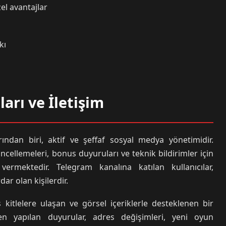
el avantajlar
kı
arı ve İletişim
ndan biri, aktif ve şeffaf sosyal medya yönetimidir.
ncellemeleri, bonus duyuruları ve teknik bildirimler için
 vermektedir. Telegram kanalına katılan kullanıcılar,
r olan kişilerdir.
kitlelere ulaşan ve görsel içeriklerle desteklenen bir
den yapılan duyurular, adres değişimleri, yeni oyun