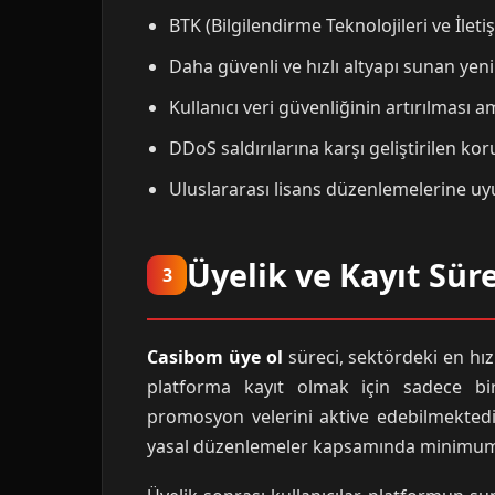
BTK (Bilgilendirme Teknolojileri ve İle
Daha güvenli ve hızlı altyapı sunan yen
Kullanıcı veri güvenliğinin artırılması 
DDoS saldırılarına karşı geliştirilen 
Uluslararası lisans düzenlemelerine u
Üyelik ve Kayıt Sür
3
Casibom üye ol
süreci, sektördeki en hızlı
platforma kayıt olmak için sadece bir
promosyon velerini aktive edebilmektedir.
yasal düzenlemeler kapsamında minimum