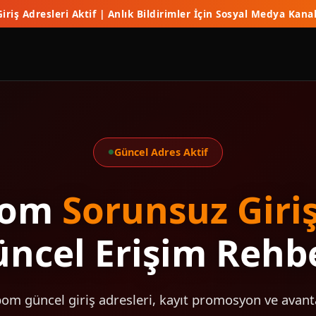
iriş Adresleri Aktif | Anlık Bildirimler İçin Sosyal Medya Kanal
Güncel Adres Aktif
bom
Sorunsuz Giri
ncel Erişim Rehb
om güncel giriş adresleri, kayıt promosyon ve avanta