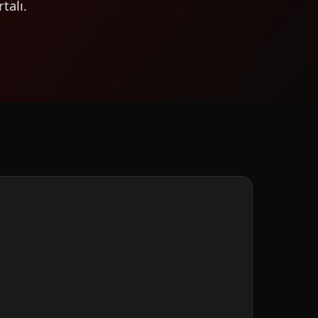
talı.
r