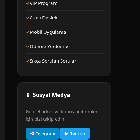
VIP Programı
Canlı Destek
Mobil Uygulama
Ödeme Yöntemleri
Sıkça Sorulan Sorular
📱 Sosyal Medya
Güncel adres ve bonus bildirimleri
için bizi takip edin:
📢 Telegram
🐦 Twitter