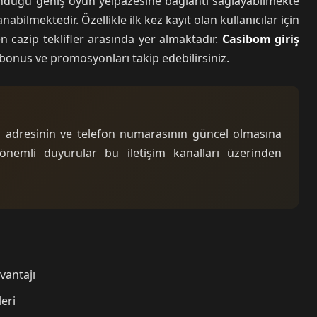
sunduğu geniş oyun yelpazesine bağlantı sağlayabilmekte
bilmektedir. Özellikle ilk kez kayıt olan kullanıcılar için
 cazip teklifler arasında yer almaktadır.
Casibom giriş
bonus ve promosyonları takip edebilirsiniz.
ta adresinin ve telefon numarasının güncel olmasına
önemli duyurular bu iletişim kanalları üzerinden
vantajı
leri