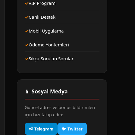
VIP Programı
Canlı Destek
Mobil Uygulama
Ödeme Yöntemleri
Sıkça Sorulan Sorular
📱 Sosyal Medya
Güncel adres ve bonus bildirimleri
için bizi takip edin:
📢 Telegram
🐦 Twitter