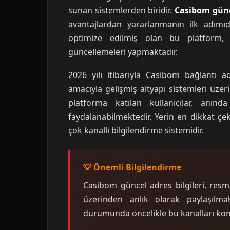
sunan sistemlerden biridir.
Casibom günc
avantajlardan yararlanmanın ilk adımıdı
optimize edilmiş olan bu platform,
güncellemeleri yapmaktadır.
2026 yılı itibarıyla Casibom bağlantı 
amacıyla gelişmiş altyapı sistemleri üze
platforma katılan kullanıcılar, anı
faydalanabilmektedir. Yerin en dikkat çekic
çok kanallı bilgilendirme sistemidir.
💡 Önemli Bilgilendirme
Casibom güncel adres bilgileri, resmi
üzerinden anlık olarak paylaşılma
durumunda öncelikle bu kanalları kont