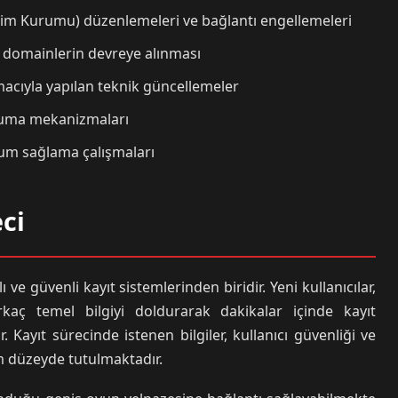
tişim Kurumu) düzenlemeleri ve bağlantı engellemeleri
i domainlerin devreye alınması
amacıyla yapılan teknik güncellemeler
koruma mekanizmaları
yum sağlama çalışmaları
eci
 ve güvenli kayıt sistemlerinden biridir. Yeni kullanıcılar,
kaç temel bilgiyi doldurarak dakikalar içinde kayıt
 Kayıt sürecinde istenen bilgiler, kullanıcı güvenliği ve
 düzeyde tutulmaktadır.