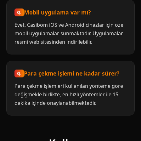
Mobil uygulama var mı?
Evet, Casibom iOS ve Android cihazlar için özel
mobil uygulamalar sunmaktadır. Uygulamalar
resmi web sitesinden indirilebilir.
Para çekme işlemi ne kadar sürer?
Para çekme işlemleri kullanılan yönteme göre
değişmekle birlikte, en hızlı yöntemler ile 15
dakika içinde onaylanabilmektedir.