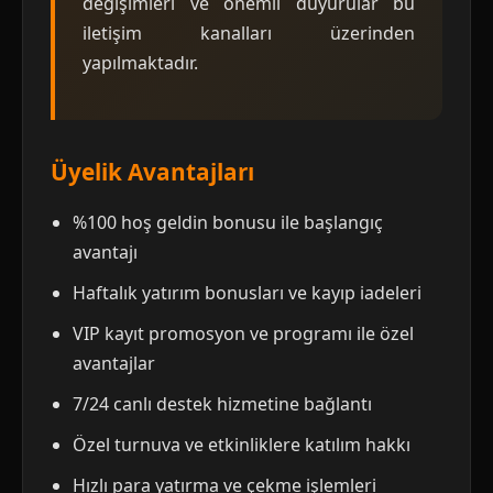
değişimleri ve önemli duyurular bu
iletişim kanalları üzerinden
yapılmaktadır.
Üyelik Avantajları
%100 hoş geldin bonusu ile başlangıç
avantajı
Haftalık yatırım bonusları ve kayıp iadeleri
VIP kayıt promosyon ve programı ile özel
avantajlar
7/24 canlı destek hizmetine bağlantı
Özel turnuva ve etkinliklere katılım hakkı
Hızlı para yatırma ve çekme işlemleri