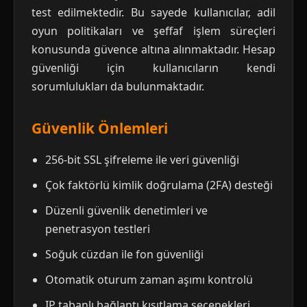
test edilmektedir. Bu sayede kullanıcılar, adil
oyun politikaları ve şeffaf işlem süreçleri
konusunda güvence altına alınmaktadır. Hesap
güvenliği için kullanıcıların kendi
sorumlulukları da bulunmaktadır.
Güvenlik Önlemleri
256-bit SSL şifreleme ile veri güvenliği
Çok faktörlü kimlik doğrulama (2FA) desteği
Düzenli güvenlik denetimleri ve
penetrasyon testleri
Soğuk cüzdan ile fon güvenliği
Otomatik oturum zaman aşımı kontrolü
IP tabanlı bağlantı kısıtlama seçenekleri