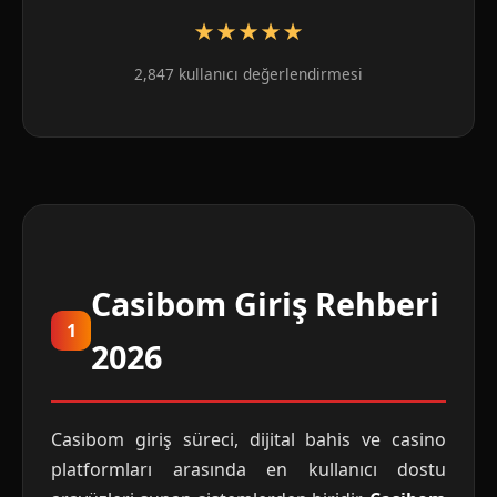
★★★★★
2,847 kullanıcı değerlendirmesi
Casibom Giriş Rehberi
1
2026
Casibom giriş süreci, dijital bahis ve casino
platformları arasında en kullanıcı dostu