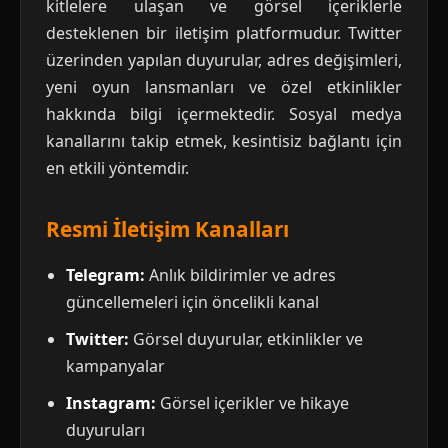
kitlelere ulaşan ve görsel içeriklerle
desteklenen bir iletişim platformudur. Twitter
üzerinden yapılan duyurular, adres değişimleri,
yeni oyun lansmanları ve özel etkinlikler
hakkında bilgi içermektedir. Sosyal medya
kanallarını takip etmek, kesintisiz bağlantı için
en etkili yöntemdir.
Resmi İletişim Kanalları
Telegram:
Anlık bildirimler ve adres
güncellemeleri için öncelikli kanal
Twitter:
Görsel duyurular, etkinlikler ve
kampanyalar
Instagram:
Görsel içerikler ve hikaye
duyuruları