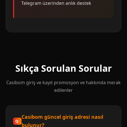
Telegram üzerinden anlık destek
Sıkça Sorulan Sorular
Casibom giriş ve kayıt promosyon ve hakkında merak
edilenler
Casibom güncel giriş adresi nasıl
bulunur?