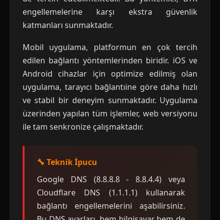
engellemelerine karşı ekstra güvenlik
katmanları sunmaktadır.
Mobil uygulama, platformun en çok tercih
edilen bağlantı yöntemlerinden biridir. iOS ve
Android cihazlar için optimize edilmiş olan
uygulama, tarayıcı bağlantıine göre daha hızlı
ve stabil bir deneyim sunmaktadır. Uygulama
üzerinden yapılan tüm işlemler, web versiyonu
ile tam senkronize çalışmaktadır.
🔧 Teknik İpucu
Google DNS (8.8.8.8 - 8.8.4.4) veya
Cloudflare DNS (1.1.1.1) kullanarak
bağlantı engellemelerini aşabilirsiniz.
Bu DNS ayarları, hem bilgisayar hem de