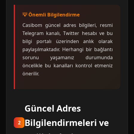
💡 Önemli Bilgilendirme
Casibom güncel adres bilgileri, resmi
Telegram kanalı, Twitter hesabı ve bu
bilgi portalı üzerinden anlık olarak
paylaşılmaktadır. Herhangi bir bağlantı
sorunu yaşamanız durumunda
öncelikle bu kanalları kontrol etmeniz
önerilir.
Güncel Adres
Bilgilendirmeleri ve
2