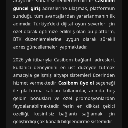
arayüzleri sunan sistemlerden biridir.
Casibom
güncel giriş
adreslerine ulaşmak, platformun
sunduğu tüm avantajlardan yararlanmanın ilk
adımıdır. Türkiye'deki dijital oyun severler için
özel olarak optimize edilmiş olan bu platform,
BTK düzenlemelerine uygun olarak sürekli
adres güncellemeleri yapmaktadır.
2026 yılı itibarıyla Casibom bağlantı adresleri,
kullanıcı deneyimini en üst düzeyde tutmak
amacıyla gelişmiş altyapı sistemleri üzerinden
hizmet vermektedir.
Casibom üye ol
seçeneği
ile platforma katılan kullanıcılar, anında hoş
geldin bonusları ve özel promosyonlardan
faydalanabilmektedir. Yerin en dikkat çekici
özelliği, kesintisiz bağlantı sağlamak için
geliştirdiği çok kanallı bilgilendirme sistemidir.