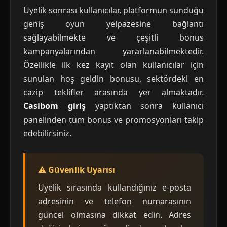
Üyelik sonrası kullanıcılar, platformun sunduğu
geniş oyun yelpazesine bağlantı
sağlayabilmekte ve çeşitli bonus
kampanyalarından yararlanabilmektedir.
Özellikle ilk kez kayıt olan kullanıcılar için
sunulan hoş geldin bonusu, sektördeki en
cazip teklifler arasında yer almaktadır.
Casibom giriş
yaptıktan sonra kullanıcı
panelinden tüm bonus ve promosyonları takip
edebilirsiniz.
⚠️ Güvenlik Uyarısı
Üyelik sırasında kullandığınız e-posta
adresinin ve telefon numarasının
güncel olmasına dikkat edin. Adres