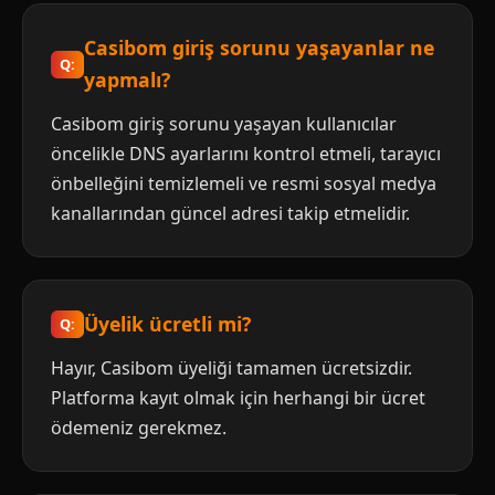
Casibom giriş sorunu yaşayanlar ne
yapmalı?
Casibom giriş sorunu yaşayan kullanıcılar
öncelikle DNS ayarlarını kontrol etmeli, tarayıcı
önbelleğini temizlemeli ve resmi sosyal medya
kanallarından güncel adresi takip etmelidir.
Üyelik ücretli mi?
Hayır, Casibom üyeliği tamamen ücretsizdir.
Platforma kayıt olmak için herhangi bir ücret
ödemeniz gerekmez.