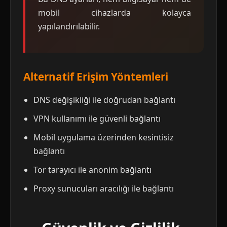
mobil cihazlarda kolayca
yapılandırılabilir.
Alternatif Erişim Yöntemleri
DNS değişikliği ile doğrudan bağlantı
VPN kullanımı ile güvenli bağlantı
Mobil uygulama üzerinden kesintisiz
bağlantı
Tor tarayıcı ile anonim bağlantı
Proxy sunucuları aracılığı ile bağlantı