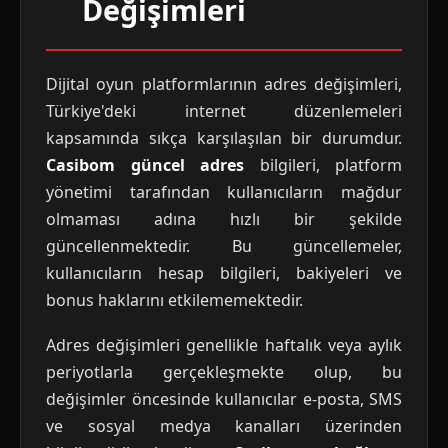
Değişimleri
Dijital oyun platformlarının adres değişimleri,
Türkiye'deki internet düzenlemeleri
kapsamında sıkça karşılaşılan bir durumdur.
Casibom güncel adres
bilgileri, platform
yönetimi tarafından kullanıcıların mağdur
olmaması adına hızlı bir şekilde
güncellenmektedir. Bu güncellemeler,
kullanıcıların hesap bilgileri, bakiyeleri ve
bonus haklarını etkilememektedir.
Adres değişimleri genellikle haftalık veya aylık
periyotlarla gerçekleşmekte olup, bu
değişimler öncesinde kullanıcılar e-posta, SMS
ve sosyal medya kanalları üzerinden