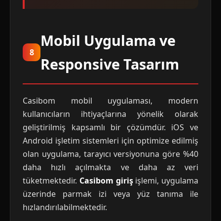
Mobil Uygulama ve
8
Responsive Tasarım
Casibom mobil uygulaması, modern
kullanıcıların ihtiyaçlarına yönelik olarak
geliştirilmiş kapsamlı bir çözümdür. iOS ve
Android işletim sistemleri için optimize edilmiş
olan uygulama, tarayıcı versiyonuna göre %40
daha hızlı açılmakta ve daha az veri
tüketmektedir.
Casibom giriş
işlemi, uygulama
üzerinde parmak izi veya yüz tanıma ile
hızlandırılabilmektedir.