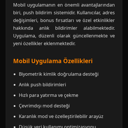
Mobil uygulamanın en önemli avantajlarından
biri, push bildirim sistemidir. Kullanıcılar, adres
değişimleri, bonus fırsatları ve özel etkinlikler
hakkında anlık bildirimler alabilmektedir.
Uygulama, düzenli olarak güncellenmekte ve
yeni özellikler eklenmektedir.
Mobil Uygulama Özellikleri
Biyometrik kimlik doğrulama desteği
Anlık push bildirimleri
Hızlı para yatırma ve çekme
Çevrimdışı mod desteği
Karanlık mod ve özelleştirilebilir arayüz
Düşük veri kullanımı optimizasyonu