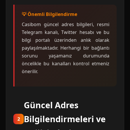
💡 Önemli Bilgilendirme
Casibom güncel adres bilgileri, resmi
Telegram kanalı, Twitter hesabı ve bu
bilgi portalı üzerinden anlık olarak
paylaşılmaktadır. Herhangi bir bağlantı
sorunu yaşamanız durumunda
öncelikle bu kanalları kontrol etmeniz
önerilir.
Güncel Adres
Bilgilendirmeleri ve
2