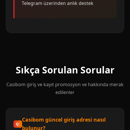
Telegram üzerinden anlık destek
Sıkça Sorulan Sorular
Casibom giriş ve kayıt promosyon ve hakkında merak
edilenler
Casibom güncel giriş adresi nasıl
bulunur?