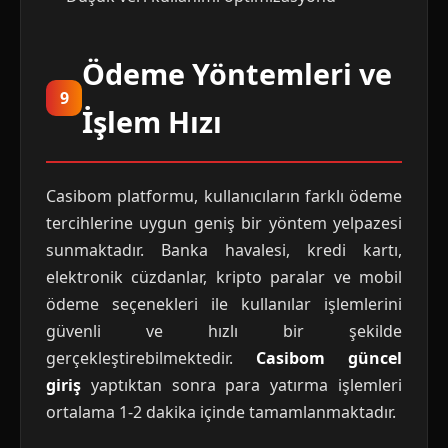
Ödeme Yöntemleri ve
9
İşlem Hızı
Casibom platformu, kullanıcıların farklı ödeme
tercihlerine uygun geniş bir yöntem yelpazesi
sunmaktadır. Banka havalesi, kredi kartı,
elektronik cüzdanlar, kripto paralar ve mobil
ödeme seçenekleri ile kullanılar işlemlerini
güvenli ve hızlı bir şekilde
gerçekleştirebilmektedir.
Casibom güncel
giriş
yaptıktan sonra para yatırma işlemleri
ortalama 1-2 dakika içinde tamamlanmaktadır.