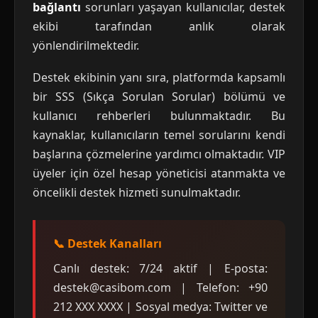
bağlantı
sorunları yaşayan kullanıcılar, destek
ekibi tarafından anlık olarak
yönlendirilmektedir.
Destek ekibinin yanı sıra, platformda kapsamlı
bir SSS (Sıkça Sorulan Sorular) bölümü ve
kullanıcı rehberleri bulunmaktadır. Bu
kaynaklar, kullanıcıların temel sorularını kendi
başlarına çözmelerine yardımcı olmaktadır. VIP
üyeler için özel hesap yöneticisi atanmakta ve
öncelikli destek hizmeti sunulmaktadır.
📞 Destek Kanalları
Canlı destek: 7/24 aktif | E-posta:
destek@casibom.com | Telefon: +90
212 XXX XXXX | Sosyal medya: Twitter ve