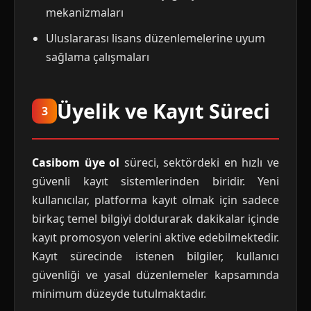
mekanizmaları
Uluslararası lisans düzenlemelerine uyum
sağlama çalışmaları
Üyelik ve Kayıt Süreci
3
Casibom üye ol
süreci, sektördeki en hızlı ve
güvenli kayıt sistemlerinden biridir. Yeni
kullanıcılar, platforma kayıt olmak için sadece
birkaç temel bilgiyi doldurarak dakikalar içinde
kayıt promosyon velerini aktive edebilmektedir.
Kayıt sürecinde istenen bilgiler, kullanıcı
güvenliği ve yasal düzenlemeler kapsamında
minimum düzeyde tutulmaktadır.