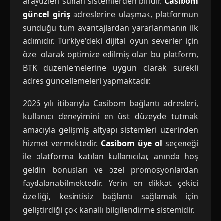
arayüzleri sunan sistemlerden biridir.
Casibom
güncel giriş
adreslerine ulaşmak, platformun
sunduğu tüm avantajlardan yararlanmanın ilk
adımıdır. Türkiye'deki dijital oyun severler için
özel olarak optimize edilmiş olan bu platform,
BTK düzenlemelerine uygun olarak sürekli
adres güncellemeleri yapmaktadır.
2026 yılı itibarıyla Casibom bağlantı adresleri,
kullanıcı deneyimini en üst düzeyde tutmak
amacıyla gelişmiş altyapı sistemleri üzerinden
hizmet vermektedir.
Casibom üye ol
seçeneği
ile platforma katılan kullanıcılar, anında hoş
geldin bonusları ve özel promosyonlardan
faydalanabilmektedir. Yerin en dikkat çekici
özelliği, kesintisiz bağlantı sağlamak için
geliştirdiği çok kanallı bilgilendirme sistemidir.