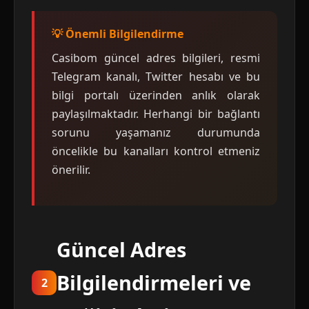
💡 Önemli Bilgilendirme
Casibom güncel adres bilgileri, resmi
Telegram kanalı, Twitter hesabı ve bu
bilgi portalı üzerinden anlık olarak
paylaşılmaktadır. Herhangi bir bağlantı
sorunu yaşamanız durumunda
öncelikle bu kanalları kontrol etmeniz
önerilir.
Güncel Adres
Bilgilendirmeleri ve
2