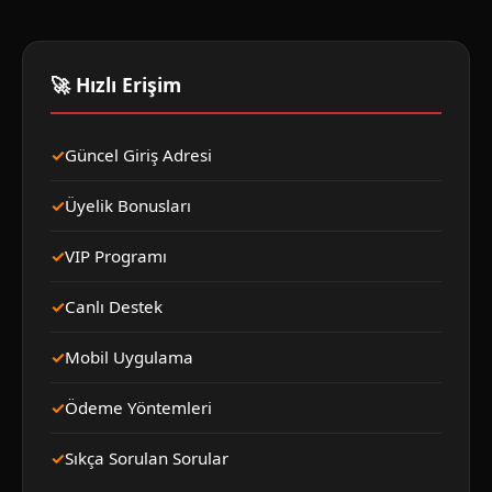
🚀 Hızlı Erişim
Güncel Giriş Adresi
Üyelik Bonusları
VIP Programı
Canlı Destek
Mobil Uygulama
Ödeme Yöntemleri
Sıkça Sorulan Sorular