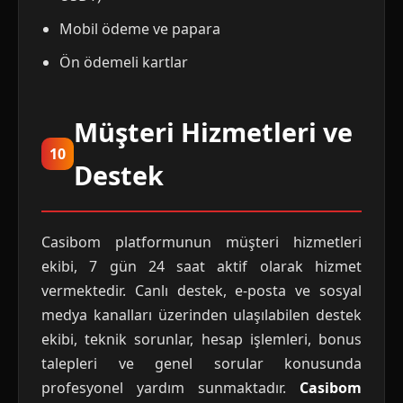
Mobil ödeme ve papara
Ön ödemeli kartlar
Müşteri Hizmetleri ve
10
Destek
Casibom platformunun müşteri hizmetleri
ekibi, 7 gün 24 saat aktif olarak hizmet
vermektedir. Canlı destek, e-posta ve sosyal
medya kanalları üzerinden ulaşılabilen destek
ekibi, teknik sorunlar, hesap işlemleri, bonus
talepleri ve genel sorular konusunda
profesyonel yardım sunmaktadır.
Casibom