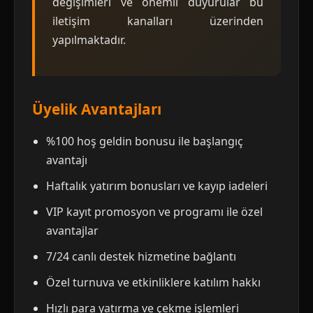
değişimleri ve önemli duyurular bu
iletişim kanalları üzerinden
yapılmaktadır.
Üyelik Avantajları
%100 hoş geldin bonusu ile başlangıç
avantajı
Haftalık yatırım bonusları ve kayıp iadeleri
VIP kayıt promosyon ve programı ile özel
avantajlar
7/24 canlı destek hizmetine bağlantı
Özel turnuva ve etkinliklere katılım hakkı
Hızlı para yatırma ve çekme işlemleri