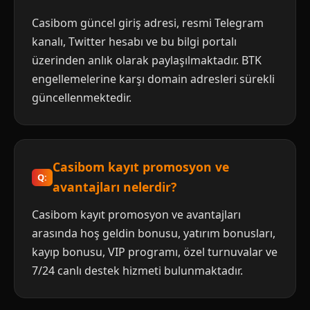
Casibom güncel giriş adresi, resmi Telegram
kanalı, Twitter hesabı ve bu bilgi portalı
üzerinden anlık olarak paylaşılmaktadır. BTK
engellemelerine karşı domain adresleri sürekli
güncellenmektedir.
Casibom kayıt promosyon ve
avantajları nelerdir?
Casibom kayıt promosyon ve avantajları
arasında hoş geldin bonusu, yatırım bonusları,
kayıp bonusu, VIP programı, özel turnuvalar ve
7/24 canlı destek hizmeti bulunmaktadır.