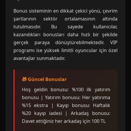
Bonus sisteminin en dikkat çekici yönü, çevrim
şartlarının sektör ortalamasının altında
tutulmasıdır. Bu sayede kullanıcılar,
kazandıkları bonusları daha hızlı bir şekilde
gerçek paraya dönüştürebilmektedir. VIP
programı ise yüksek limitli oyuncular için özel
avantajlar sunmaktadır.
🎁 Güncel Bonuslar
Hoş geldin bonusu: %100 ilk yatırım
bonusu | Yatırım bonusu: Her yatırıma
%15 ekstra | Kayıp bonusu: Haftalık
%20 kayıp iadesi | Arkadaş bonusu:
Davet ettiğiniz her arkadaş için 100 TL