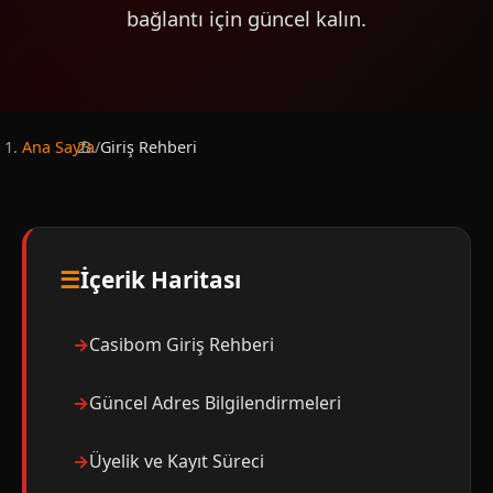
bağlantı için güncel kalın.
Ana Sayfa
/
Giriş Rehberi
İçerik Haritası
Casibom Giriş Rehberi
Güncel Adres Bilgilendirmeleri
Üyelik ve Kayıt Süreci