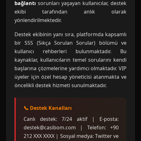
bağlantı
sorunları yaşayan kullanıcılar, destek
ekibi tarafından anlık olarak
yönlendirilmektedir.
Destek ekibinin yanı sıra, platformda kapsamlı
bir SSS (Sıkça Sorulan Sorular) bölümü ve
kullanıcı rehberleri bulunmaktadır. Bu
kaynaklar, kullanıcıların temel sorularını kendi
başlarına çözmelerine yardımcı olmaktadır. VIP
üyeler için özel hesap yöneticisi atanmakta ve
öncelikli destek hizmeti sunulmaktadır.
📞 Destek Kanalları
Canlı destek: 7/24 aktif | E-posta:
destek@casibom.com | Telefon: +90
212 XXX XXXX | Sosyal medya: Twitter ve