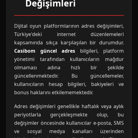
Değişimleri
Dijital oyun platformlarının adres değişimleri,
Türkiye'deki internet düzenlemeleri
kapsamında sıkça karşılaşılan bir durumdur.
Casibom güncel adres
bilgileri, platform
yönetimi tarafından kullanıcıların mağdur
olmaması adına hızlı bir şekilde
güncellenmektedir. Bu güncellemeler,
kullanıcıların hesap bilgileri, bakiyeleri ve
bonus haklarını etkilememektedir.
Adres değişimleri genellikle haftalık veya aylık
periyotlarla gerçekleşmekte olup, bu
değişimler öncesinde kullanıcılar e-posta, SMS
ve sosyal medya kanalları üzerinden