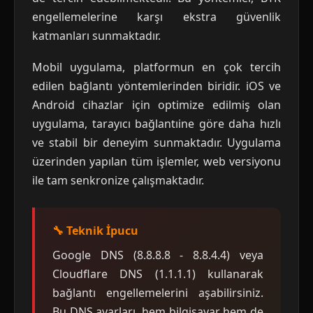
engellemelerine karşı ekstra güvenlik
katmanları sunmaktadır.
Mobil uygulama, platformun en çok tercih
edilen bağlantı yöntemlerinden biridir. iOS ve
Android cihazlar için optimize edilmiş olan
uygulama, tarayıcı bağlantıine göre daha hızlı
ve stabil bir deneyim sunmaktadır. Uygulama
üzerinden yapılan tüm işlemler, web versiyonu
ile tam senkronize çalışmaktadır.
🔧 Teknik İpucu
Google DNS (8.8.8.8 - 8.8.4.4) veya
Cloudflare DNS (1.1.1.1) kullanarak
bağlantı engellemelerini aşabilirsiniz.
Bu DNS ayarları, hem bilgisayar hem de