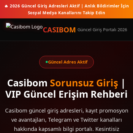
🔥 2026 Güncel Giriş Adresleri Aktif | Anlık Bildirimler İçin
Sosyal Medya Kanallarını Takip Edin
CASIBOM
Güncel Giriş Portalı 2026
Güncel Adres Aktif
Casibom
Sorunsuz Giriş
|
VIP Güncel Erişim Rehberi
Casibom güncel giriş adresleri, kayıt promosyon
ve avantajları, Telegram ve Twitter kanalları
hakkında kapsamlı bilgi portalı. Kesintisiz