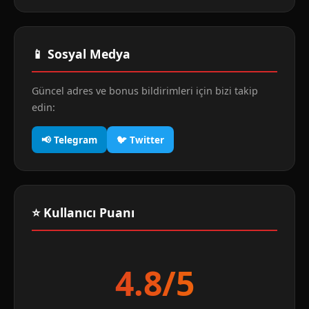
📱 Sosyal Medya
Güncel adres ve bonus bildirimleri için bizi takip
edin:
📢 Telegram
🐦 Twitter
⭐ Kullanıcı Puanı
4.8/5