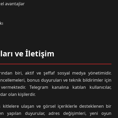
el avantajlar
kı
arı ve İletişim
ndan biri, aktif ve şeffaf sosyal medya yönetimidir.
ncellemeleri, bonus duyuruları ve teknik bildirimler için
 vermektedir. Telegram kanalına katılan kullanıcılar,
r olan kişilerdir.
kitlelere ulaşan ve görsel içeriklerle desteklenen bir
den yapılan duyurular, adres değişimleri, yeni oyun