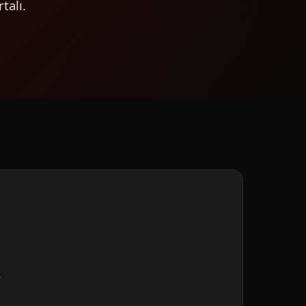
talı.
r