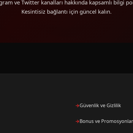
gram ve Twitter kanalları hakkında kapsamlı bilgi por
Kesintisiz bağlantı için güncel kalın.
Güvenlik ve Gizlilik
Bonus ve Promosyonla