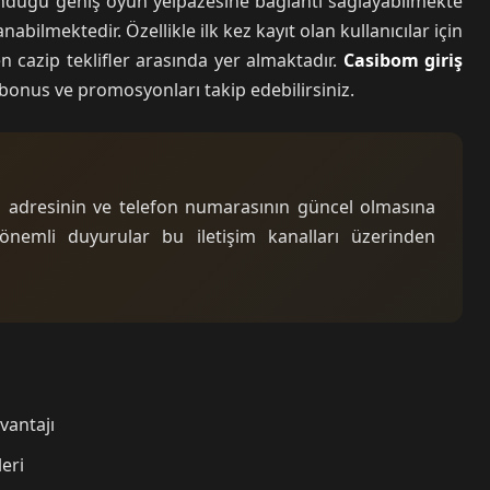
sunduğu geniş oyun yelpazesine bağlantı sağlayabilmekte
bilmektedir. Özellikle ilk kez kayıt olan kullanıcılar için
 cazip teklifler arasında yer almaktadır.
Casibom giriş
bonus ve promosyonları takip edebilirsiniz.
ta adresinin ve telefon numarasının güncel olmasına
önemli duyurular bu iletişim kanalları üzerinden
vantajı
leri