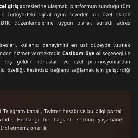
el giriş
adreslerine ulaşmak, platformun sunduğu tüm
r. Türkiye'deki dijital oyun severler için özel olarak
 BTK düzenlemelerine uygun olarak sürekli adres
adresleri, kullanıcı deneyimini en üst düzeyde tutmak
rinden hizmet vermektedir.
Casibom üye ol
seçeneği ile
nda hoş geldin bonusları ve özel promosyonlardan
i özelliği, kesintisiz bağlantı sağlamak için geliştirdiği
 Telegram kanalı, Twitter hesabı ve bu bilgi portalı
ktadır. Herhangi bir bağlantı sorunu yaşamanız
rol etmeniz önerilir.