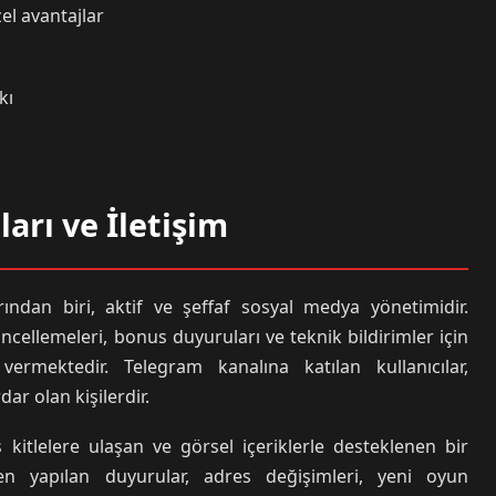
el avantajlar
kı
arı ve İletişim
ndan biri, aktif ve şeffaf sosyal medya yönetimidir.
ncellemeleri, bonus duyuruları ve teknik bildirimler için
 vermektedir. Telegram kanalına katılan kullanıcılar,
r olan kişilerdir.
kitlelere ulaşan ve görsel içeriklerle desteklenen bir
den yapılan duyurular, adres değişimleri, yeni oyun