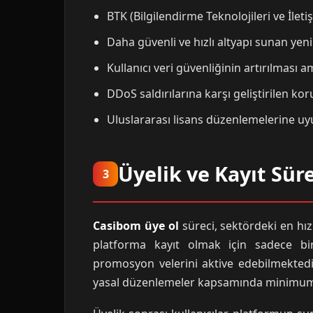
BTK (Bilgilendirme Teknolojileri ve İle
Daha güvenli ve hızlı altyapı sunan yen
Kullanıcı veri güvenliğinin artırılması 
DDoS saldırılarına karşı geliştirilen 
Uluslararası lisans düzenlemelerine u
Üyelik ve Kayıt Sür
3
Casibom üye ol
süreci, sektördeki en hızlı
platforma kayıt olmak için sadece bir
promosyon velerini aktive edebilmektedir.
yasal düzenlemeler kapsamında minimum