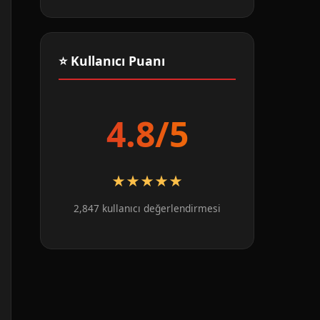
⭐ Kullanıcı Puanı
4.8/5
★★★★★
2,847 kullanıcı değerlendirmesi