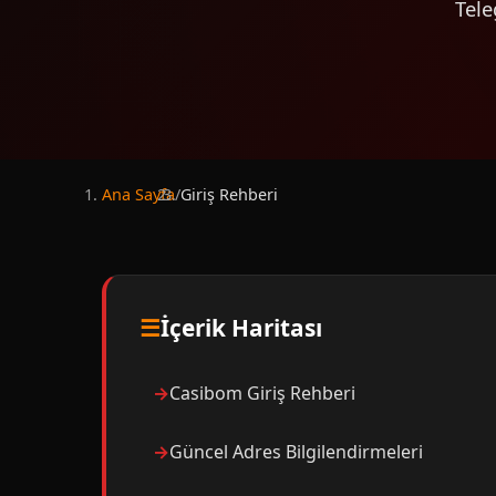
Tele
Ana Sayfa
/
Giriş Rehberi
İçerik Haritası
Casibom Giriş Rehberi
Güncel Adres Bilgilendirmeleri