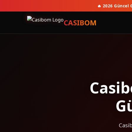
🔥 2026 Güncel G
CASIBOM
Casi
Gü
Casib