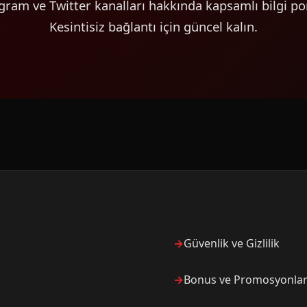
gram ve Twitter kanalları hakkında kapsamlı bilgi por
Kesintisiz bağlantı için güncel kalın.
Güvenlik ve Gizlilik
Bonus ve Promosyonla