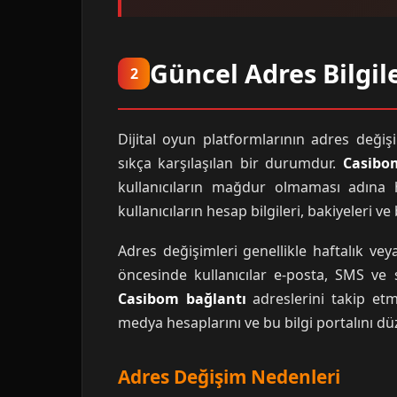
Güncel Adres Bilgil
2
Dijital oyun platformlarının adres değiş
sıkça karşılaşılan bir durumdur.
Casibo
kullanıcıların mağdur olmaması adına h
kullanıcıların hesap bilgileri, bakiyeleri 
Adres değişimleri genellikle haftalık ve
öncesinde kullanıcılar e-posta, SMS ve s
Casibom bağlantı
adreslerini takip et
medya hesaplarını ve bu bilgi portalını düz
Adres Değişim Nedenleri