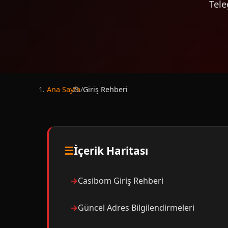
Tele
Ana Sayfa
/
Giriş Rehberi
İçerik Haritası
Casibom Giriş Rehberi
Güncel Adres Bilgilendirmeleri