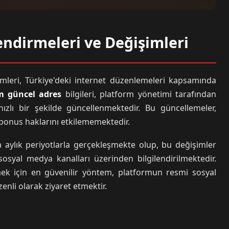
endirmeleri ve Değişimleri
imleri, Türkiye'deki internet düzenlemeleri kapsamında
m güncel adres
bilgileri, platform yönetimi tarafından
ızlı bir şekilde güncellenmektedir. Bu güncellemeler,
ve bonus haklarını etkilememektedir.
ya aylık periyotlarla gerçekleşmekte olup, bu değişimler
osyal medya kanalları üzerinden bilgilendirilmektedir.
mek için en güvenilir yöntem, platformun resmi sosyal
enli olarak ziyaret etmektir.