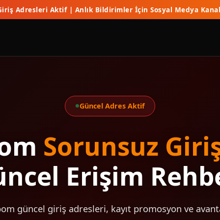
iriş Adresleri Aktif | Anlık Bildirimler İçin Sosyal Medya Kanal
Güncel Adres Aktif
bom
Sorunsuz Giri
ncel Erişim Rehb
om güncel giriş adresleri, kayıt promosyon ve avanta