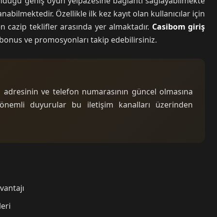
sunduğu geniş oyun yelpazesine bağlantı sağlayabilmekte
bilmektedir. Özellikle ilk kez kayıt olan kullanıcılar için
 cazip teklifler arasında yer almaktadır.
Casibom giriş
bonus ve promosyonları takip edebilirsiniz.
ta adresinin ve telefon numarasının güncel olmasına
önemli duyurular bu iletişim kanalları üzerinden
vantajı
leri