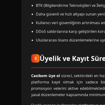
BTK (Bilgilendirme Teknolojileri ve İle
Daha güvenli ve hızlı altyapı sunan yen
Kullanıcı veri güvenliğinin artırılması 
DDoS saldırılarına karşı geliştirilen 
Uluslararası lisans düzenlemelerine u
Üyelik ve Kayıt Sür
3
Casibom üye ol
süreci, sektördeki en hızlı
platforma kayıt olmak için sadece bir
promosyon velerini aktive edebilmektedir.
yasal düzenlemeler kapsamında minimum