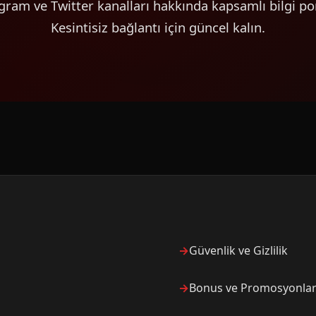
gram ve Twitter kanalları hakkında kapsamlı bilgi por
Kesintisiz bağlantı için güncel kalın.
Güvenlik ve Gizlilik
Bonus ve Promosyonla