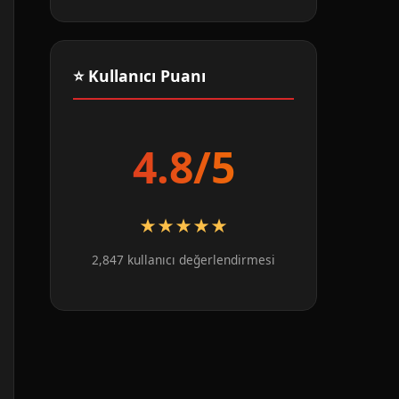
⭐ Kullanıcı Puanı
4.8/5
★★★★★
2,847 kullanıcı değerlendirmesi