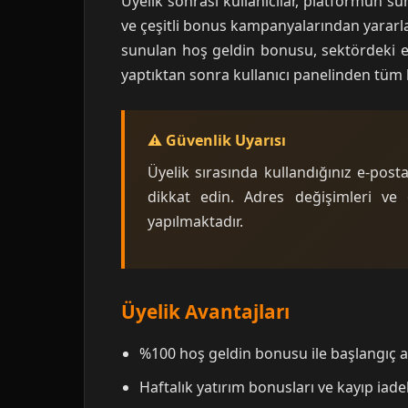
Üyelik sonrası kullanıcılar, platformun 
ve çeşitli bonus kampanyalarından yararlana
sunulan hoş geldin bonusu, sektördeki en
yaptıktan sonra kullanıcı panelinden tüm 
⚠️ Güvenlik Uyarısı
Üyelik sırasında kullandığınız e-pos
dikkat edin. Adres değişimleri ve 
yapılmaktadır.
Üyelik Avantajları
%100 hoş geldin bonusu ile başlangıç a
Haftalık yatırım bonusları ve kayıp iade