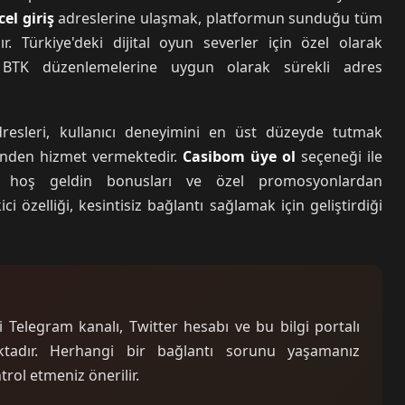
el giriş
adreslerine ulaşmak, platformun sunduğu tüm
r. Türkiye'deki dijital oyun severler için özel olarak
 BTK düzenlemelerine uygun olarak sürekli adres
adresleri, kullanıcı deneyimini en üst düzeyde tutmak
rinden hizmet vermektedir.
Casibom üye ol
seçeneği ile
nda hoş geldin bonusları ve özel promosyonlardan
i özelliği, kesintisiz bağlantı sağlamak için geliştirdiği
 Telegram kanalı, Twitter hesabı ve bu bilgi portalı
ktadır. Herhangi bir bağlantı sorunu yaşamanız
rol etmeniz önerilir.