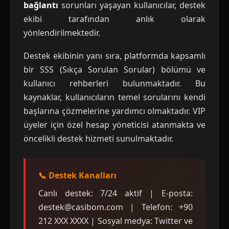
bağlantı
sorunları yaşayan kullanıcılar, destek
ekibi tarafından anlık olarak
yönlendirilmektedir.
Destek ekibinin yanı sıra, platformda kapsamlı
bir SSS (Sıkça Sorulan Sorular) bölümü ve
kullanıcı rehberleri bulunmaktadır. Bu
kaynaklar, kullanıcıların temel sorularını kendi
başlarına çözmelerine yardımcı olmaktadır. VIP
üyeler için özel hesap yöneticisi atanmakta ve
öncelikli destek hizmeti sunulmaktadır.
📞 Destek Kanalları
Canlı destek: 7/24 aktif | E-posta:
destek@casibom.com | Telefon: +90
212 XXX XXXX | Sosyal medya: Twitter ve