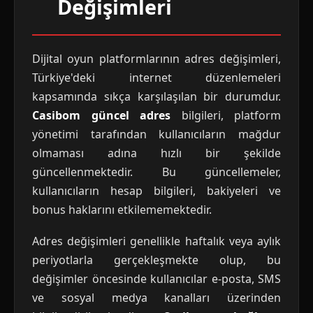
Değişimleri
Dijital oyun platformlarının adres değişimleri,
Türkiye'deki internet düzenlemeleri
kapsamında sıkça karşılaşılan bir durumdur.
Casibom güncel adres
bilgileri, platform
yönetimi tarafından kullanıcıların mağdur
olmaması adına hızlı bir şekilde
güncellenmektedir. Bu güncellemeler,
kullanıcıların hesap bilgileri, bakiyeleri ve
bonus haklarını etkilememektedir.
Adres değişimleri genellikle haftalık veya aylık
periyotlarla gerçekleşmekte olup, bu
değişimler öncesinde kullanıcılar e-posta, SMS
ve sosyal medya kanalları üzerinden