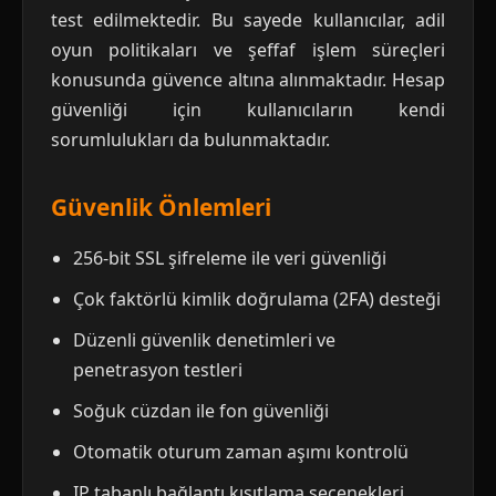
test edilmektedir. Bu sayede kullanıcılar, adil
oyun politikaları ve şeffaf işlem süreçleri
konusunda güvence altına alınmaktadır. Hesap
güvenliği için kullanıcıların kendi
sorumlulukları da bulunmaktadır.
Güvenlik Önlemleri
256-bit SSL şifreleme ile veri güvenliği
Çok faktörlü kimlik doğrulama (2FA) desteği
Düzenli güvenlik denetimleri ve
penetrasyon testleri
Soğuk cüzdan ile fon güvenliği
Otomatik oturum zaman aşımı kontrolü
IP tabanlı bağlantı kısıtlama seçenekleri