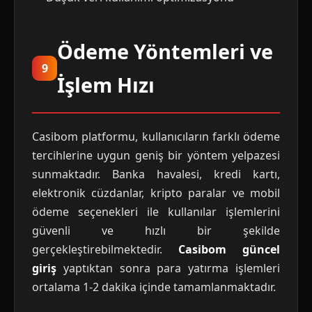
Ödeme Yöntemleri ve
9
İşlem Hızı
Casibom platformu, kullanıcıların farklı ödeme
tercihlerine uygun geniş bir yöntem yelpazesi
sunmaktadır. Banka havalesi, kredi kartı,
elektronik cüzdanlar, kripto paralar ve mobil
ödeme seçenekleri ile kullanılar işlemlerini
güvenli ve hızlı bir şekilde
gerçekleştirebilmektedir.
Casibom güncel
giriş
yaptıktan sonra para yatırma işlemleri
ortalama 1-2 dakika içinde tamamlanmaktadır.