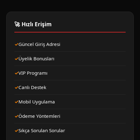
🚀 Hızlı Erişim
Güncel Giriş Adresi
Üyelik Bonusları
VIP Programı
Canlı Destek
Mobil Uygulama
Ödeme Yöntemleri
Sıkça Sorulan Sorular