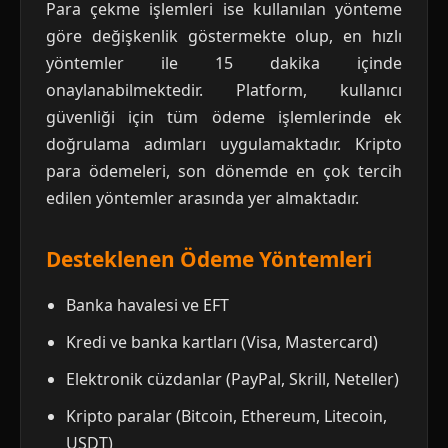
Para çekme işlemleri ise kullanılan yönteme
göre değişkenlik göstermekte olup, en hızlı
yöntemler ile 15 dakika içinde
onaylanabilmektedir. Platform, kullanıcı
güvenliği için tüm ödeme işlemlerinde ek
doğrulama adımları uygulamaktadır. Kripto
para ödemeleri, son dönemde en çok tercih
edilen yöntemler arasında yer almaktadır.
Desteklenen Ödeme Yöntemleri
Banka havalesi ve EFT
Kredi ve banka kartları (Visa, Mastercard)
Elektronik cüzdanlar (PayPal, Skrill, Neteller)
Kripto paralar (Bitcoin, Ethereum, Litecoin,
USDT)