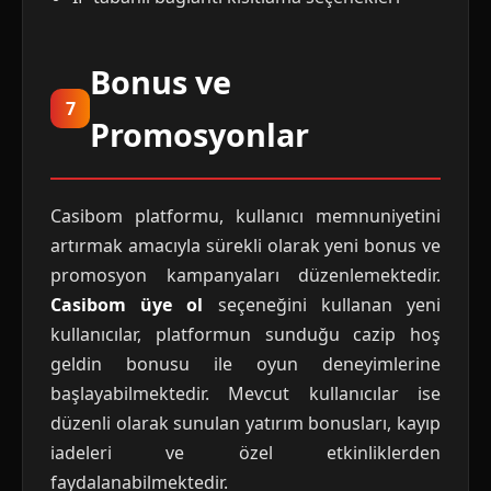
Bonus ve
7
Promosyonlar
Casibom platformu, kullanıcı memnuniyetini
artırmak amacıyla sürekli olarak yeni bonus ve
promosyon kampanyaları düzenlemektedir.
Casibom üye ol
seçeneğini kullanan yeni
kullanıcılar, platformun sunduğu cazip hoş
geldin bonusu ile oyun deneyimlerine
başlayabilmektedir. Mevcut kullanıcılar ise
düzenli olarak sunulan yatırım bonusları, kayıp
iadeleri ve özel etkinliklerden
faydalanabilmektedir.