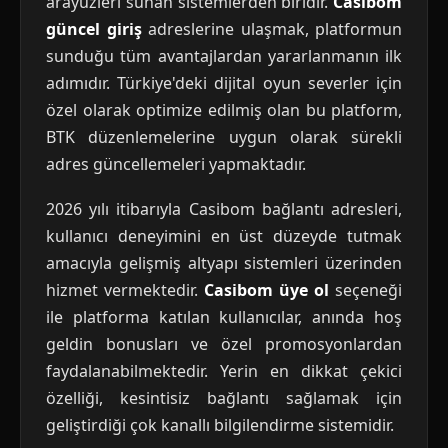
arayüzleri sunan sistemlerden biridir.
Casibom
güncel giriş
adreslerine ulaşmak, platformun
sunduğu tüm avantajlardan yararlanmanın ilk
adımıdır. Türkiye'deki dijital oyun severler için
özel olarak optimize edilmiş olan bu platform,
BTK düzenlemelerine uygun olarak sürekli
adres güncellemeleri yapmaktadır.
2026 yılı itibarıyla Casibom bağlantı adresleri,
kullanıcı deneyimini en üst düzeyde tutmak
amacıyla gelişmiş altyapı sistemleri üzerinden
hizmet vermektedir.
Casibom üye ol
seçeneği
ile platforma katılan kullanıcılar, anında hoş
geldin bonusları ve özel promosyonlardan
faydalanabilmektedir. Yerin en dikkat çekici
özelliği, kesintisiz bağlantı sağlamak için
geliştirdiği çok kanallı bilgilendirme sistemidir.