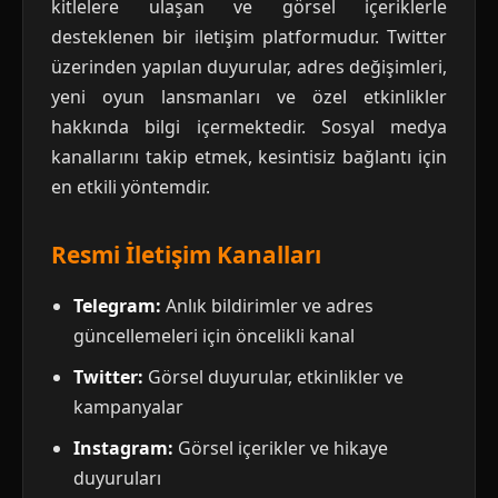
kitlelere ulaşan ve görsel içeriklerle
desteklenen bir iletişim platformudur. Twitter
üzerinden yapılan duyurular, adres değişimleri,
yeni oyun lansmanları ve özel etkinlikler
hakkında bilgi içermektedir. Sosyal medya
kanallarını takip etmek, kesintisiz bağlantı için
en etkili yöntemdir.
Resmi İletişim Kanalları
Telegram:
Anlık bildirimler ve adres
güncellemeleri için öncelikli kanal
Twitter:
Görsel duyurular, etkinlikler ve
kampanyalar
Instagram:
Görsel içerikler ve hikaye
duyuruları