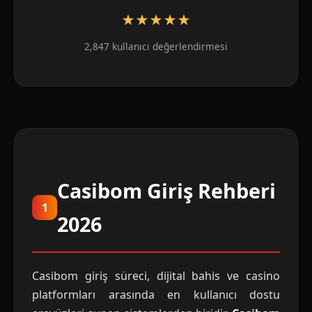
★★★★★
2,847 kullanıcı değerlendirmesi
Casibom Giriş Rehberi
1
2026
Casibom giriş süreci, dijital bahis ve casino
platformları arasında en kullanıcı dostu