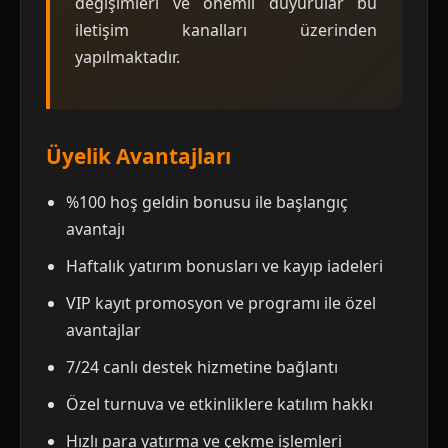
değişimleri ve önemli duyurular bu
iletişim kanalları üzerinden
yapılmaktadır.
Üyelik Avantajları
%100 hoş geldin bonusu ile başlangıç
avantajı
Haftalık yatırım bonusları ve kayıp iadeleri
VIP kayıt promosyon ve programı ile özel
avantajlar
7/24 canlı destek hizmetine bağlantı
Özel turnuva ve etkinliklere katılım hakkı
Hızlı para yatırma ve çekme işlemleri