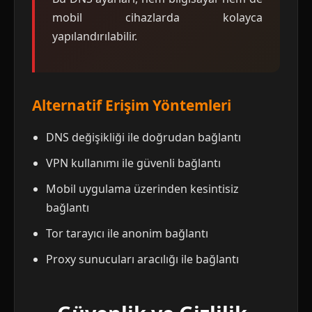
mobil cihazlarda kolayca
yapılandırılabilir.
Alternatif Erişim Yöntemleri
DNS değişikliği ile doğrudan bağlantı
VPN kullanımı ile güvenli bağlantı
Mobil uygulama üzerinden kesintisiz
bağlantı
Tor tarayıcı ile anonim bağlantı
Proxy sunucuları aracılığı ile bağlantı