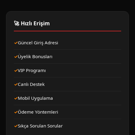
🚀 Hızlı Erişim
Güncel Giriş Adresi
Üyelik Bonusları
VIP Programı
Canlı Destek
Mobil Uygulama
Ödeme Yöntemleri
Sıkça Sorulan Sorular