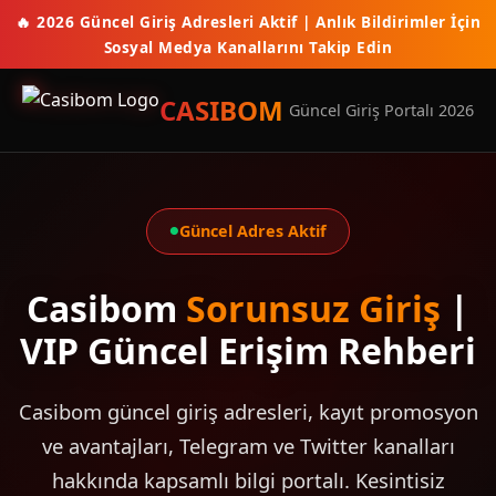
🔥 2026 Güncel Giriş Adresleri Aktif | Anlık Bildirimler İçin
Sosyal Medya Kanallarını Takip Edin
CASIBOM
Güncel Giriş Portalı 2026
Güncel Adres Aktif
Casibom
Sorunsuz Giriş
|
VIP Güncel Erişim Rehberi
Casibom güncel giriş adresleri, kayıt promosyon
ve avantajları, Telegram ve Twitter kanalları
hakkında kapsamlı bilgi portalı. Kesintisiz