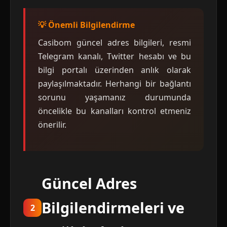
💡 Önemli Bilgilendirme
Casibom güncel adres bilgileri, resmi
Telegram kanalı, Twitter hesabı ve bu
bilgi portalı üzerinden anlık olarak
paylaşılmaktadır. Herhangi bir bağlantı
sorunu yaşamanız durumunda
öncelikle bu kanalları kontrol etmeniz
önerilir.
Güncel Adres
Bilgilendirmeleri ve
2