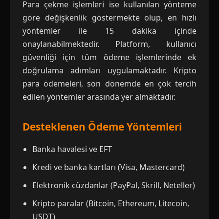
Para çekme işlemleri ise kullanılan yönteme
göre değişkenlik göstermekte olup, en hızlı
yöntemler ile 15 dakika içinde
onaylanabilmektedir. Platform, kullanıcı
güvenliği için tüm ödeme işlemlerinde ek
doğrulama adımları uygulamaktadır. Kripto
para ödemeleri, son dönemde en çok tercih
edilen yöntemler arasında yer almaktadır.
Desteklenen Ödeme Yöntemleri
Banka havalesi ve EFT
Kredi ve banka kartları (Visa, Mastercard)
Elektronik cüzdanlar (PayPal, Skrill, Neteller)
Kripto paralar (Bitcoin, Ethereum, Litecoin,
USDT)