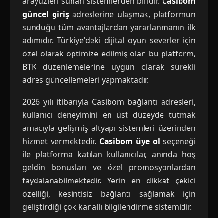
arayüzleri sunan sistemlerden biridir.
Casibom
güncel giriş
adreslerine ulaşmak, platformun
sunduğu tüm avantajlardan yararlanmanın ilk
adımıdır. Türkiye'deki dijital oyun severler için
özel olarak optimize edilmiş olan bu platform,
BTK düzenlemelerine uygun olarak sürekli
adres güncellemeleri yapmaktadır.
2026 yılı itibarıyla Casibom bağlantı adresleri,
kullanıcı deneyimini en üst düzeyde tutmak
amacıyla gelişmiş altyapı sistemleri üzerinden
hizmet vermektedir.
Casibom üye ol
seçeneği
ile platforma katılan kullanıcılar, anında hoş
geldin bonusları ve özel promosyonlardan
faydalanabilmektedir. Yerin en dikkat çekici
özelliği, kesintisiz bağlantı sağlamak için
geliştirdiği çok kanallı bilgilendirme sistemidir.