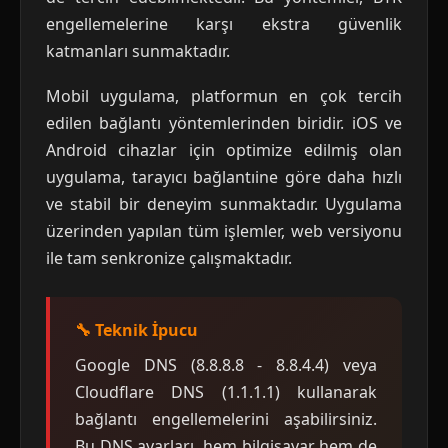
engellemelerine karşı ekstra güvenlik
katmanları sunmaktadır.
Mobil uygulama, platformun en çok tercih
edilen bağlantı yöntemlerinden biridir. iOS ve
Android cihazlar için optimize edilmiş olan
uygulama, tarayıcı bağlantıine göre daha hızlı
ve stabil bir deneyim sunmaktadır. Uygulama
üzerinden yapılan tüm işlemler, web versiyonu
ile tam senkronize çalışmaktadır.
🔧 Teknik İpucu
Google DNS (8.8.8.8 - 8.8.4.4) veya
Cloudflare DNS (1.1.1.1) kullanarak
bağlantı engellemelerini aşabilirsiniz.
Bu DNS ayarları, hem bilgisayar hem de