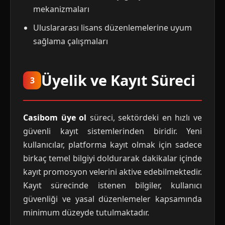
mekanizmaları
Uluslararası lisans düzenlemelerine uyum
sağlama çalışmaları
Üyelik ve Kayıt Süreci
3
Casibom üye ol
süreci, sektördeki en hızlı ve
güvenli kayıt sistemlerinden biridir. Yeni
kullanıcılar, platforma kayıt olmak için sadece
birkaç temel bilgiyi doldurarak dakikalar içinde
kayıt promosyon velerini aktive edebilmektedir.
Kayıt sürecinde istenen bilgiler, kullanıcı
güvenliği ve yasal düzenlemeler kapsamında
minimum düzeyde tutulmaktadır.